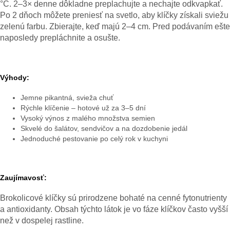
°C. 2–3× denne dôkladne preplachujte a nechajte odkvapkať.
Po 2 dňoch môžete preniesť na svetlo, aby klíčky získali sviežu
zelenú farbu. Zbierajte, keď majú 2–4 cm. Pred podávaním ešte
naposledy prepláchnite a osušte.
Výhody:
Jemne pikantná, svieža chuť
Rýchle klíčenie – hotové už za 3–5 dní
Vysoký výnos z malého množstva semien
Skvelé do šalátov, sendvičov a na dozdobenie jedál
Jednoduché pestovanie po celý rok v kuchyni
Zaujímavosť:
Brokolicové klíčky sú prirodzene bohaté na cenné fytonutrienty
a antioxidanty. Obsah týchto látok je vo fáze klíčkov často vyšší
než v dospelej rastline.