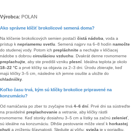
Výrobca:
POLAN
Ako správne klíčiť brokolicové semená doma?
Na klíčenie brokolicových semien postačí
čistá nádoba
, voda a
prístup k
nepriamemu svetlu
. Semená najprv na 6–8 hodín
namočte
do studenej vody. Potom ich
prepláchnite
a nechajte v klíčiacej
nádobe s dobrou
circuláciou vzduchu
. Dvakrát denne rovnomerne
preplachujte
, aby ste predišli vzniku
plesní
. Ideálna teplota je okolo
18–22 °C
a prvé klíčky sa objavia za 2–3 dni. Úrodu zbierajte, keď
majú klíčky 3–5 cm, následne ich jemne osušte a uložte do
chladničky
.
Koľko času trvá, kým sú klíčky brokolice pripravené na
konzumáciu?
Od namáčania po zber to zvyčajne trvá
4–6 dní
. Prvé dni sa sústreďte
na pravidelné
preplachovanie
a vetranie, aby klíčky rástli
rovnomerne. Keď stonky dosiahnu 3–5 cm a lístky sa začnú
zelenieť
,
sú ideálne na konzumáciu. Dlhšie pestovanie môže viesť k
horkastej
chuti
a zníženiu šťavnatosti. Sledujte aj vôňu:
svieža
je v poriadku,