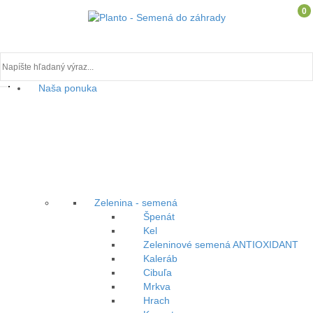
0
Naša ponuka
Toggle
navigation
Môj účet
Prihlásenie
Registrácia
Zelenina - semená
Špenát
Kel
Zeleninové semená ANTIOXIDANT
Kaleráb
Cibuľa
Mrkva
Hrach