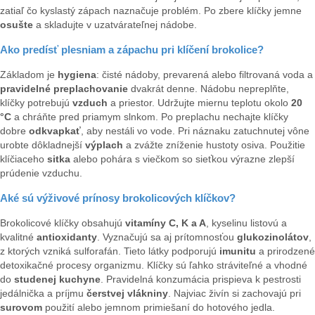
zatiaľ čo kyslastý zápach naznačuje problém. Po zbere klíčky jemne
osušte
a skladujte v uzatvárateľnej nádobe.
Ako predísť plesniam a zápachu pri klíčení brokolice?
Základom je
hygiena
: čisté nádoby, prevarená alebo filtrovaná voda a
pravidelné preplachovanie
dvakrát denne. Nádobu nepreplňte,
klíčky potrebujú
vzduch
a priestor. Udržujte miernu teplotu okolo
20
°C
a chráňte pred priamym slnkom. Po preplachu nechajte klíčky
dobre
odkvapkať
, aby nestáli vo vode. Pri náznaku zatuchnutej vône
urobte dôkladnejší
výplach
a zvážte zníženie hustoty osiva. Použitie
klíčiaceho
sitka
alebo pohára s viečkom so sieťkou výrazne zlepší
prúdenie vzduchu.
Aké sú výživové prínosy brokolicových klíčkov?
Brokolicové klíčky obsahujú
vitamíny C, K a A
, kyselinu listovú a
kvalitné
antioxidanty
. Vyznačujú sa aj prítomnosťou
glukozinolátov
,
z ktorých vzniká sulforafán. Tieto látky podporujú
imunitu
a prirodzené
detoxikačné procesy organizmu. Klíčky sú ľahko stráviteľné a vhodné
do
studenej kuchyne
. Pravidelná konzumácia prispieva k pestrosti
jedálnička a príjmu
čerstvej vlákniny
. Najviac živín si zachovajú pri
surovom
použití alebo jemnom primiešaní do hotového jedla.