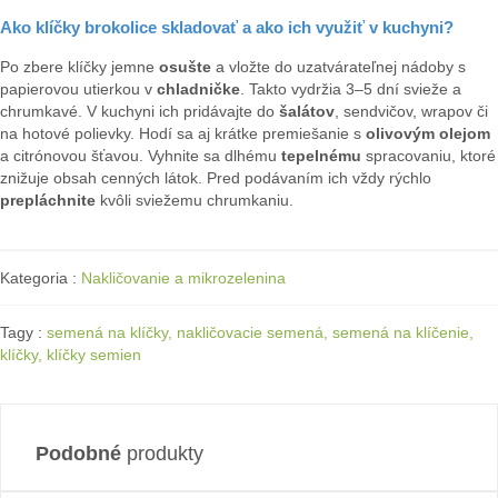
Ako klíčky brokolice skladovať a ako ich využiť v kuchyni?
Po zbere klíčky jemne
osušte
a vložte do uzatvárateľnej nádoby s
papierovou utierkou v
chladničke
. Takto vydržia 3–5 dní svieže a
chrumkavé. V kuchyni ich pridávajte do
šalátov
, sendvičov, wrapov či
na hotové polievky. Hodí sa aj krátke premiešanie s
olivovým olejom
a citrónovou šťavou. Vyhnite sa dlhému
tepel­nému
spracovaniu, ktoré
znižuje obsah cenných látok. Pred podávaním ich vždy rýchlo
prepláchnite
kvôli sviežemu chrumkaniu.
Kategoria :
Nakličovanie a mikrozelenina
Tagy :
semená na klíčky, nakličovacie semená, semená na klíčenie,
klíčky, klíčky semien
Podobné
produkty