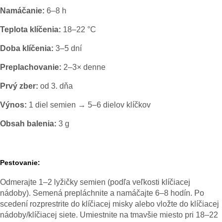
Namáčanie:
6–8 h
Teplota klíčenia:
18–22 °C
Doba klíčenia:
3–5 dní
Preplachovanie:
2–3× denne
Prvý zber:
od 3. dňa
Výnos:
1 diel semien → 5–6 dielov klíčkov
Obsah balenia:
3 g
Pestovanie:
Odmerajte 1–2 lyžičky semien (podľa veľkosti klíčiacej
nádoby). Semená prepláchnite a namáčajte 6–8 hodín. Po
scedení rozprestrite do klíčiacej misky alebo vložte do klíčiacej
nádoby/klíčiacej siete. Umiestnite na tmavšie miesto pri 18–22