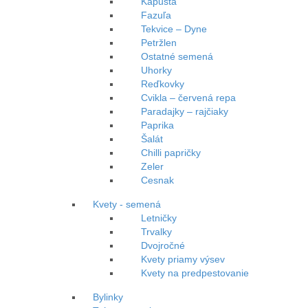
Kapusta
Fazuľa
Tekvice – Dyne
Petržlen
Ostatné semená
Uhorky
Reďkovky
Cvikla – červená repa
Paradajky – rajčiaky
Paprika
Šalát
Chilli papričky
Zeler
Cesnak
Kvety - semená
Letničky
Trvalky
Dvojročné
Kvety priamy výsev
Kvety na predpestovanie
Bylinky