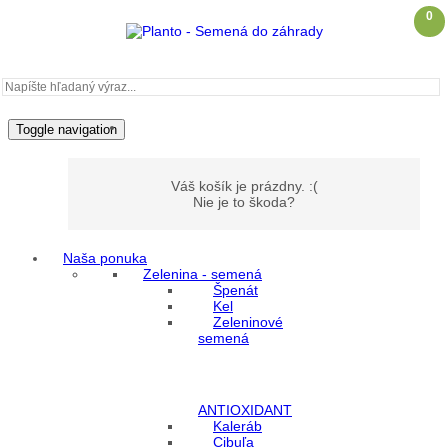
0
Toggle navigation
Váš košík je prázdny. :(
Nie je to škoda?
Naša ponuka
Zelenina - semená
Môj účet
Špenát
Kel
Zeleninové
Prihlásenie
semená
Registrácia
ANTIOXIDANT
Kaleráb
Cibuľa