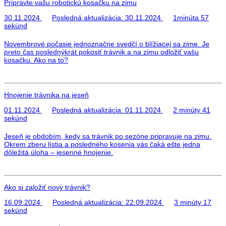
Pripravte vašu robotickú kosačku na zimu
30.11.2024
Posledná aktualizácia:
30.11.2024
1minúta 57
sekúnd
Novembrové počasie jednoznačne svedčí o blížiacej sa zime. Je
preto čas poslednýkrát pokosiť trávnik a na zimu odložiť vašu
kosačku. Ako na to?
Hnojenie trávnika na jeseň
01.11.2024
Posledná aktualizácia:
01.11.2024
2 minúty 41
sekúnd
Jeseň je obdobím, kedy sa trávnik po sezóne pripravuje na zimu.
Okrem zberu lístia a posledného kosenia vás čaká ešte jedna
dôležitá úloha – jesenné hnojenie.
Ako si založiť nový trávnik?
16.09.2024
Posledná aktualizácia:
22.09.2024
3 minúty 17
sekúnd