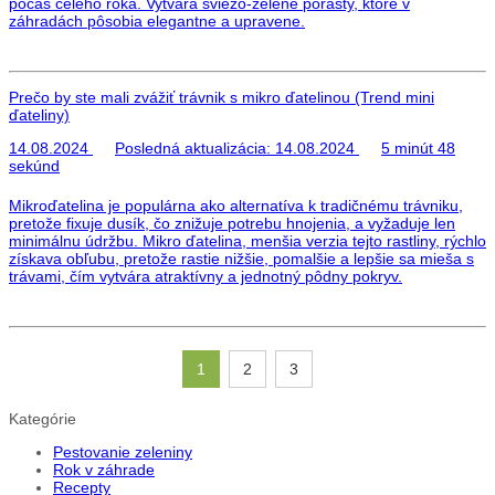
počas celého roka. Vytvára sviežo-zelené porasty, ktoré v
záhradách pôsobia elegantne a upravene.
Prečo by ste mali zvážiť trávnik s mikro ďatelinou (Trend mini
ďateliny)
14.08.2024
Posledná aktualizácia:
14.08.2024
5 minút 48
sekúnd
Mikroďatelina je populárna ako alternatíva k tradičnému trávniku,
pretože fixuje dusík, čo znižuje potrebu hnojenia, a vyžaduje len
minimálnu údržbu. Mikro ďatelina, menšia verzia tejto rastliny, rýchlo
získava obľubu, pretože rastie nižšie, pomalšie a lepšie sa mieša s
trávami, čím vytvára atraktívny a jednotný pôdny pokryv.
1
2
3
Kategórie
Pestovanie zeleniny
Rok v záhrade
Recepty