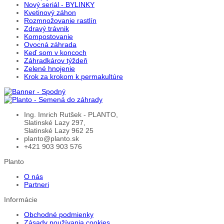
Nový seriál - BYLINKY
Kvetinový záhon
Rozmnožovanie rastlín
Zdravý trávnik
Kompostovanie
Ovocná záhrada
Keď som v koncoch
Záhradkárov týždeň
Zelené hnojenie
Krok za krokom k permakultúre
Ing. Imrich Rutšek - PLANTO,
Slatinské Lazy 297,
Slatinské Lazy 962 25
planto@planto.sk
+421 903 903 576
Planto
O nás
Partneri
Informácie
Obchodné podmienky
Zásady používania cookies