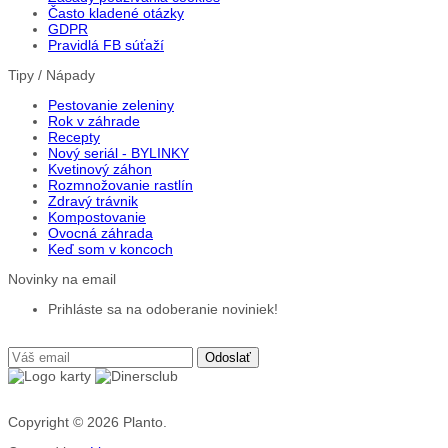
Často kladené otázky
GDPR
Pravidlá FB súťaží
Tipy / Nápady
Pestovanie zeleniny
Rok v záhrade
Recepty
Nový seriál - BYLINKY
Kvetinový záhon
Rozmnožovanie rastlín
Zdravý trávnik
Kompostovanie
Ovocná záhrada
Keď som v koncoch
Novinky na email
Prihláste sa na odoberanie noviniek!
Copyright © 2026
Planto.