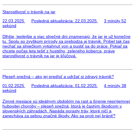
Starostlivosť o trávnik na jar
22.03.2025
Posledná aktualizácia:
22.03.2025
3 minúty 52
sekúnd
Dlhšie, teplejšie a viac slnečné dni znamenajú, že jar je už konečne
tu. Spolu so zvyškom prírody sa prebúdza aj trávnik. Prišiel tak čas
nechať sa slniečkom vytiahnuť von a pustiť sa do práce. Pokiaľ sa
chcete počas leta tešiť z hustého, zeleného koberca, práve
starostlivosť o trávnik na jar je kľúčová.
Pleseň snežná – ako jej predísť a udržať si zdravý trávnik?
01.02.2025
Posledná aktualizácia:
01.02.2025
4 minúty 38
sekúnd
Zimné mesiace sú ideálnym obdobím na rast a šírenie nepríjemnej
hubovitej choroby – pleseň snežná, ktorá je častým škodcom v
slovenských záhradách. Napáda porasty tráv, ktoré ničí a
zanecháva za sebou značné škody. Ako sa proti nej brániť?