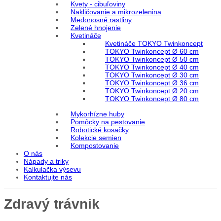
Kvety - cibuľoviny
Nakličovanie a mikrozelenina
Medonosné rastliny
Zelené hnojenie
Kvetináče
Kvetináče TOKYO Twinkoncept
TOKYO Twinkoncept Ø 60 cm
TOKYO Twinkoncept Ø 50 cm
TOKYO Twinkoncept Ø 40 cm
TOKYO Twinkoncept Ø 30 cm
TOKYO Twinkoncept Ø 36 cm
TOKYO Twinkoncept Ø 20 cm
TOKYO Twinkoncept Ø 80 cm
Mykorhízne huby
Pomôcky na pestovanie
Robotické kosačky
Kolekcie semien
Kompostovanie
O nás
Nápady a triky
Kalkulačka výsevu
Kontaktujte nás
Zdravý trávnik