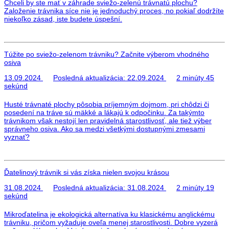
Chceli by ste mať v záhrade sviežo-zelenú trávnatú plochu?
Založenie trávnika síce nie je jednoduchý proces, no pokiaľ dodržíte
niekoľko zásad, iste budete úspešní.
Túžite po sviežo-zelenom trávniku? Začnite výberom vhodného
osiva
13.09.2024
Posledná aktualizácia:
22.09.2024
2 minúty 45
sekúnd
Husté trávnaté plochy pôsobia príjemným dojmom, pri chôdzi či
posedení na tráve sú mäkké a lákajú k odpočinku. Za takýmto
trávnikom však nestojí len pravidelná starostlivosť, ale tiež výber
správneho osiva. Ako sa medzi všetkými dostupnými zmesami
vyznať?
Ďatelinový trávnik si vás získa nielen svojou krásou
31.08.2024
Posledná aktualizácia:
31.08.2024
2 minúty 19
sekúnd
Mikroďatelina je ekologická alternatíva ku klasickému anglickému
trávniku, pričom vyžaduje oveľa menej starostlivosti. Dobre vyzerá