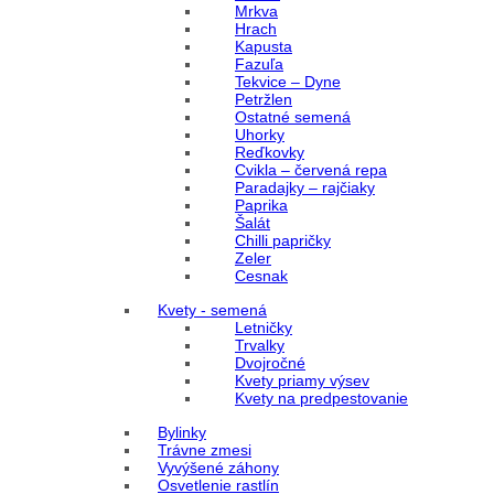
Mrkva
Hrach
Kapusta
Fazuľa
Tekvice – Dyne
Petržlen
Ostatné semená
Uhorky
Reďkovky
Cvikla – červená repa
Paradajky – rajčiaky
Paprika
Šalát
Chilli papričky
Zeler
Cesnak
Kvety - semená
Letničky
Trvalky
Dvojročné
Kvety priamy výsev
Kvety na predpestovanie
Bylinky
Trávne zmesi
Vyvýšené záhony
Osvetlenie rastlín