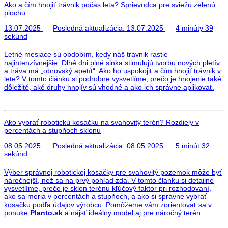
Ako a čím hnojiť trávnik počas leta? Sprievodca pre sviežu zelenú
plochu
13.07.2025
Posledná aktualizácia:
13.07.2025
4 minúty 39
sekúnd
Letné mesiace sú obdobím, kedy náš trávnik rastie
najintenzívnejšie. Dlhé dni plné slnka stimulujú tvorbu nových pletív
a tráva má „obrovský apetít“. Ako ho uspokojiť a čím hnojiť trávnik v
lete? V tomto článku si podrobne vysvetlíme, prečo je hnojenie také
dôležité, aké druhy hnojív sú vhodné a ako ich správne aplikovať.
Ako vybrať robotickú kosačku na svahovitý terén? Rozdiely v
percentách a stupňoch sklonu
08.05.2025
Posledná aktualizácia:
08.05.2025
5 minút 32
sekúnd
Výber správnej robotickej kosačky pre svahovitý pozemok môže byť
náročnejší, než sa na prvý pohľad zdá. V tomto článku si detailne
vysvetlíme, prečo je sklon terénu kľúčový faktor pri rozhodovaní,
ako sa meria v percentách a stupňoch, a ako si správne vybrať
kosačku podľa údajov výrobcu. Pomôžeme vám zorientovať sa v
ponuke
Planto.sk
a nájsť ideálny model aj pre náročný terén.