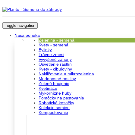
Toggle navigation
Naša ponuka
Zelenina - semená
Kvety - semená
Bylinky
Trávne zmesi
Vyvýšené záhony
Osvetlenie rastlín
Kvety - cibuľoviny
Nakličovanie a mikrozelenina
Medonosné rastliny
Zelené hnojenie
Kvetináče
Mykorhízne huby
Pomôcky na pestovanie
Robotické kosačky
Kolekcie semien
Kompostovanie