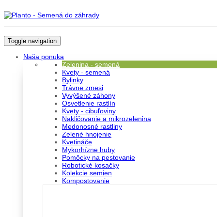
Toggle navigation
Naša ponuka
Zelenina - semená
Kvety - semená
Bylinky
Trávne zmesi
Vyvýšené záhony
Osvetlenie rastlín
Kvety - cibuľoviny
Nakličovanie a mikrozelenina
Medonosné rastliny
Zelené hnojenie
Kvetináče
Mykorhízne huby
Pomôcky na pestovanie
Robotické kosačky
Kolekcie semien
Kompostovanie