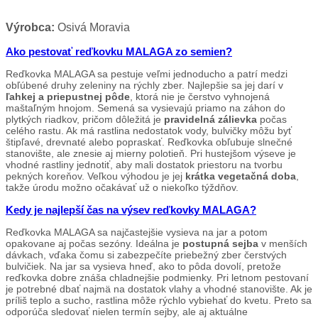
Výrobca:
Osivá Moravia
Ako pestovať reďkovku MALAGA zo semien?
Reďkovka MALAGA sa pestuje veľmi jednoducho a patrí medzi
obľúbené druhy zeleniny na rýchly zber. Najlepšie sa jej darí v
ľahkej a priepustnej pôde
, ktorá nie je čerstvo vyhnojená
maštaľným hnojom. Semená sa vysievajú priamo na záhon do
plytkých riadkov, pričom dôležitá je
pravidelná zálievka
počas
celého rastu. Ak má rastlina nedostatok vody, bulvičky môžu byť
štipľavé, drevnaté alebo popraskať. Reďkovka obľubuje slnečné
stanovište, ale znesie aj mierny polotieň. Pri hustejšom výseve je
vhodné rastliny jednotiť, aby mali dostatok priestoru na tvorbu
pekných koreňov. Veľkou výhodou je jej
krátka vegetačná doba
,
takže úrodu možno očakávať už o niekoľko týždňov.
Kedy je najlepší čas na výsev reďkovky MALAGA?
Reďkovka MALAGA sa najčastejšie vysieva na jar a potom
opakovane aj počas sezóny. Ideálna je
postupná sejba
v menších
dávkach, vďaka čomu si zabezpečíte priebežný zber čerstvých
bulvičiek. Na jar sa vysieva hneď, ako to pôda dovolí, pretože
reďkovka dobre znáša chladnejšie podmienky. Pri letnom pestovaní
je potrebné dbať najmä na dostatok vlahy a vhodné stanovište. Ak je
príliš teplo a sucho, rastlina môže rýchlo vybiehať do kvetu. Preto sa
odporúča sledovať nielen termín sejby, ale aj aktuálne