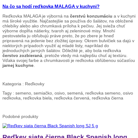
Na čo sa hodí reďkovka MALAGA v kuchyni?
Reďkovka MALAGA je výborná na
čerstvú konzumáciu
a v kuchyni
má široké využitie. Najčastejšie sa používa do šalátov, na obložené
chlebíky alebo ako chrumkavá príloha k pečivu. Jej svieža chuť
výborne dopĺňa nátierky, tvaroh aj zeleninové misy. Mnohí
pestovatelia ju obľubujú práve preto, že po zbere je hneď
pripravená na jedenie bez zložitej úpravy. Okrem bulvičiek sa dajú v
niektorých prípadoch využiť aj mladé listy, napríklad do
jednoduchých jarných šalátov. Dôležité je, aby bola reďkovka
čerstvo zozbieraná
, pretože vtedy má najlepšiu chuť aj textúru.
Vďaka svojej farbe a chrumkavosti je reďkovka obľúbenou súčasťou
jarnej kuchyne
.
Kategoria :
Reďkovky
Tagy :
semeno, semiačko, osivo, semená, reďkovka semeno, osivo
reďkovka, reďkovka biela, reďkovka červená, reďkovka čierna
Podobné
produkty
Reďkev siata čierna Black Spanish long