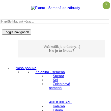
0
Toggle navigation
Váš košík je prázdny. :(
Nie je to škoda?
Naša ponuka
Môj účet
Zelenina - semená
Špenát
Kel
Zeleninové
Prihlásenie
semená
Registrácia
ANTIOXIDANT
Kaleráb
Cibuľa