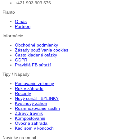
+421 903 903 576
Planto
O nás
Partneri
Informácie
Obchodné podmienky
Zásady používania cookies
Často kladené otázky
GDPR
Pravidlá FB súťaží
Tipy / Nápady
Pestovanie zeleniny
Rok v záhrade
Recepty
Nový seriál - BYLINKY
Kvetinový záhon
Rozmnožovanie rastlín
Zdravý trávnik
Kompostovanie
Ovocná záhrada
Keď som v koncoch
Novinky na email