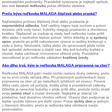
pestovateľské podmienky. Pravidelné vysievanie je najlepší spôsob,
ako mať
čerstvú reďkovku
počas dlhšieho obdobia.
Prečo býva reďkovka MALAGA štipľavá alebo praská?
Najčastejšou príčinou štipľavej chuti alebo praskania je
nepravidelná zálievka
. Keď rastliny najprv trpia suchom a potom
dostanú veľa vody naraz, bulvičky reagujú praskaním a zhoršenou
kvalitou. Štipľavosť sa zvyšuje aj vtedy, keď reďkovka rastie príliš
dlho alebo v nevhodne teplom počasí. Veľmi dôležitý je aj
správny
spon
, pretože pri príliš nahustenom výseve si rastliny konkurujú o
vodu a živiny. Nevhodná, ťažká alebo zle spracovaná pôda môže
tiež spôsobiť deformácie a slabší rast. Aby boli bulvičky krehké a
chutné, treba udržiavať rovnomernú vlhkosť pôdy. Pravidelná
starostlivosť je pri reďkovke základom
kvalitnej úrody
.
Ako dlho trvá, kým je reďkovka MALAGA pripravená na zber?
Reďkovka MALAGA patrí medzi rýchlo rastúce druhy zeleniny, preto
sa na prvú úrodu nečaká dlho. Pri priaznivých podmienkach býva
pripravená na zber už po niekoľkých týždňoch od výsevu. Presná
dĺžka rastu závisí od počasia, kvality pôdy a pravidelnosti zálievky.
Dôležité je nenechať bulvičky v pôde príliš dlho, pretože môžu stratiť
svoju
jemnú chuť
a zostať drevnaté. Najlepšie je zbierať ich
priebežne, keď dosiahnu vhodnú veľkosť. Včasný zber podporuje aj
lepšie využitie záhona pre ďalší výsev. Práve
rýchly zber
je jedným
z hlavných dôvodov, prečo je reďkovka taká obľúbená medzi
pestovateľmi.