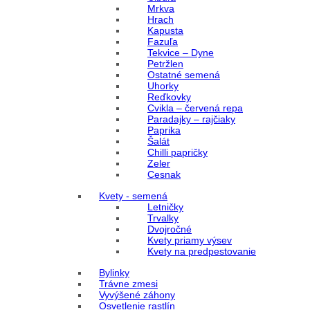
Mrkva
Hrach
Kapusta
Fazuľa
Tekvice – Dyne
Petržlen
Ostatné semená
Uhorky
Reďkovky
Cvikla – červená repa
Paradajky – rajčiaky
Paprika
Šalát
Chilli papričky
Zeler
Cesnak
Kvety - semená
Letničky
Trvalky
Dvojročné
Kvety priamy výsev
Kvety na predpestovanie
Bylinky
Trávne zmesi
Vyvýšené záhony
Osvetlenie rastlín