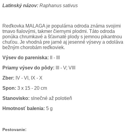
Latinský názov:
Raphanus sativus
Reďkovka MALAGA je populárna odroda známa svojimi
tmavo fialovými, takmer čiernymi plodmi. Táto odroda
ponúka chrumkavé a šťavnaté plody s jemnou pikantnou
chuťou. Je vhodná pre jarné aj jesenné výsevy a odoláva
bežným chorobám reďkoviek.
Výsev do pareniska:
II - III
Priamy výsev do pôdy:
III - V; VIII
Zber:
IV - VI, IX - X
Spon:
3 x 15 - 20 cm
Stanovisko:
slnečné až polotieň
Hmotnosť balenia:
5 g
Pestovanie: