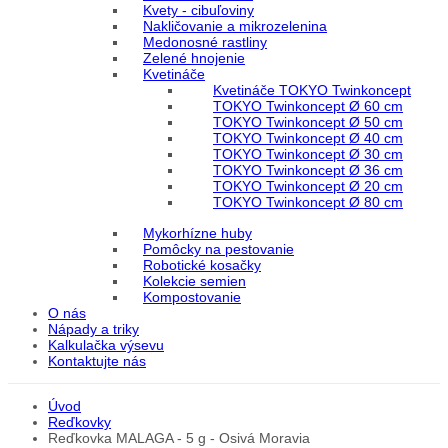
Kvety - cibuľoviny
Nakličovanie a mikrozelenina
Medonosné rastliny
Zelené hnojenie
Kvetináče
Kvetináče TOKYO Twinkoncept
TOKYO Twinkoncept Ø 60 cm
TOKYO Twinkoncept Ø 50 cm
TOKYO Twinkoncept Ø 40 cm
TOKYO Twinkoncept Ø 30 cm
TOKYO Twinkoncept Ø 36 cm
TOKYO Twinkoncept Ø 20 cm
TOKYO Twinkoncept Ø 80 cm
Mykorhízne huby
Pomôcky na pestovanie
Robotické kosačky
Kolekcie semien
Kompostovanie
O nás
Nápady a triky
Kalkulačka výsevu
Kontaktujte nás
Úvod
Reďkovky
Reďkovka MALAGA - 5 g - Osivá Moravia