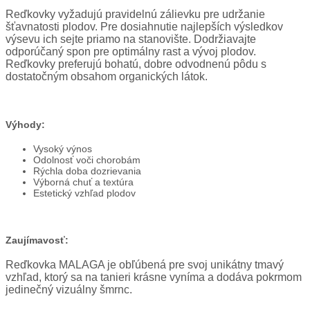
Reďkovky vyžadujú pravidelnú zálievku pre udržanie
šťavnatosti plodov. Pre dosiahnutie najlepších výsledkov
výsevu ich sejte priamo na stanovište. Dodržiavajte
odporúčaný spon pre optimálny rast a vývoj plodov.
Reďkovky preferujú bohatú, dobre odvodnenú pôdu s
dostatočným obsahom organických látok.
Výhody:
Vysoký výnos
Odolnosť voči chorobám
Rýchla doba dozrievania
Výborná chuť a textúra
Estetický vzhľad plodov
Zaujímavosť:
Reďkovka MALAGA je obľúbená pre svoj unikátny tmavý
vzhľad, ktorý sa na tanieri krásne vyníma a dodáva pokrmom
jedinečný vizuálny šmrnc.