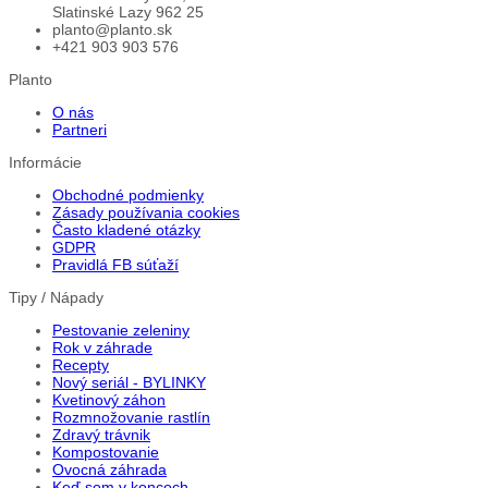
Slatinské Lazy 962 25
planto@planto.sk
+421 903 903 576
Planto
O nás
Partneri
Informácie
Obchodné podmienky
Zásady používania cookies
Často kladené otázky
GDPR
Pravidlá FB súťaží
Tipy / Nápady
Pestovanie zeleniny
Rok v záhrade
Recepty
Nový seriál - BYLINKY
Kvetinový záhon
Rozmnožovanie rastlín
Zdravý trávnik
Kompostovanie
Ovocná záhrada
Keď som v koncoch