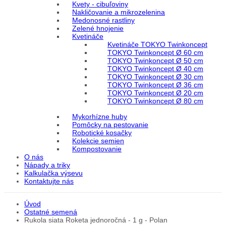
Kvety - cibuľoviny
Nakličovanie a mikrozelenina
Medonosné rastliny
Zelené hnojenie
Kvetináče
Kvetináče TOKYO Twinkoncept
TOKYO Twinkoncept Ø 60 cm
TOKYO Twinkoncept Ø 50 cm
TOKYO Twinkoncept Ø 40 cm
TOKYO Twinkoncept Ø 30 cm
TOKYO Twinkoncept Ø 36 cm
TOKYO Twinkoncept Ø 20 cm
TOKYO Twinkoncept Ø 80 cm
Mykorhízne huby
Pomôcky na pestovanie
Robotické kosačky
Kolekcie semien
Kompostovanie
O nás
Nápady a triky
Kalkulačka výsevu
Kontaktujte nás
Úvod
Ostatné semená
Rukola siata Roketa jednoročná - 1 g - Polan