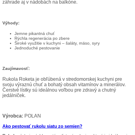
záhrade aj v nádobách na balkóne.
Výhody:
Jemne pikantná chuť
Rýchla regenerácia po zbere
Široké využitie v kuchyni – šaláty, mäso, syry
Jednoduché pestovanie
Zaujímavosť:
Rukola Roketa je obľúbená v stredomorskej kuchyni pre
svoju výraznú chuť a bohatý obsah vitamínov a minerálov.
Čerstvé lístky sú ideálnou voľbou pre zdravý a chutný
jedálniček.
Výrobca:
POLAN
Ako pestovať rukolu siatu zo semien?