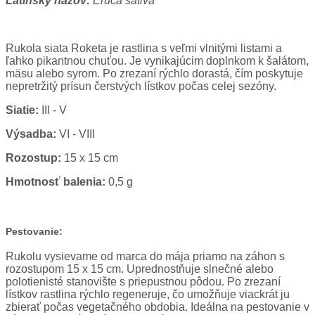
Latinský názov:
Eruca sativa
Rukola siata Roketa je rastlina s veľmi vlnitými listami a
ľahko pikantnou chuťou. Je vynikajúcim doplnkom k šalátom,
mäsu alebo syrom. Po zrezaní rýchlo dorastá, čím poskytuje
nepretržitý prísun čerstvých lístkov počas celej sezóny.
Siatie:
III - V
Výsadba:
VI - VIII
Rozostup:
15 x 15 cm
Hmotnosť balenia:
0,5 g
Pestovanie:
Rukolu vysievame od marca do mája priamo na záhon s
rozostupom 15 x 15 cm. Uprednostňuje slnečné alebo
polotienisté stanovište s priepustnou pôdou. Po zrezaní
lístkov rastlina rýchlo regeneruje, čo umožňuje viackrát ju
zbierať počas vegetačného obdobia. Ideálna na pestovanie v