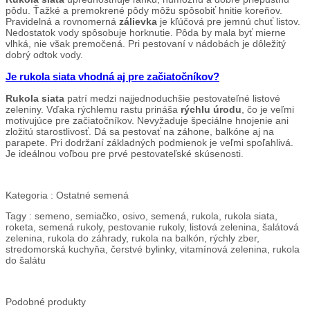
pôdu. Ťažké a premokrené pôdy môžu spôsobiť hnitie koreňov.
Pravidelná a rovnomerná
zálievka
je kľúčová pre jemnú chuť listov.
Nedostatok vody spôsobuje horknutie. Pôda by mala byť mierne
vlhká, nie však premočená. Pri pestovaní v nádobách je dôležitý
dobrý odtok vody.
Je rukola siata vhodná aj pre začiatočníkov?
Rukola siata
patrí medzi najjednoduchšie pestovateľné listové
zeleniny. Vďaka rýchlemu rastu prináša
rýchlu úrodu
, čo je veľmi
motivujúce pre začiatočníkov. Nevyžaduje špeciálne hnojenie ani
zložitú starostlivosť. Dá sa pestovať na záhone, balkóne aj na
parapete. Pri dodržaní základných podmienok je veľmi spoľahlivá.
Je ideálnou voľbou pre prvé pestovateľské skúsenosti.
Kategoria :
Ostatné semená
Tagy :
semeno, semiačko, osivo, semená, rukola, rukola siata,
roketa, semená rukoly, pestovanie rukoly, listová zelenina, šalátová
zelenina, rukola do záhrady, rukola na balkón, rýchly zber,
stredomorská kuchyňa, čerstvé bylinky, vitamínová zelenina, rukola
do šalátu
Podobné
produkty