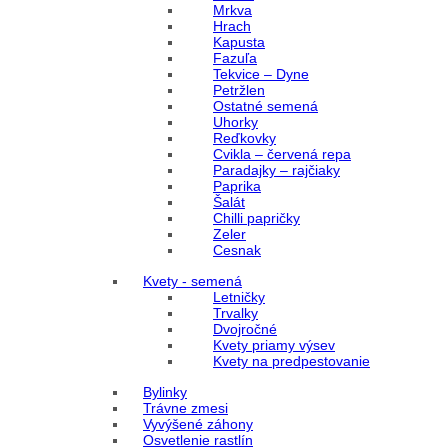
Mrkva
Hrach
Kapusta
Fazuľa
Tekvice – Dyne
Petržlen
Ostatné semená
Uhorky
Reďkovky
Cvikla – červená repa
Paradajky – rajčiaky
Paprika
Šalát
Chilli papričky
Zeler
Cesnak
Kvety - semená
Letničky
Trvalky
Dvojročné
Kvety priamy výsev
Kvety na predpestovanie
Bylinky
Trávne zmesi
Vyvýšené záhony
Osvetlenie rastlín