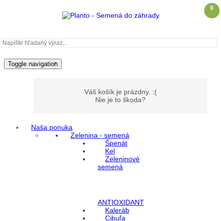
0
Toggle navigation
Váš košík je prázdny. :(
Nie je to škoda?
Naša ponuka
Zelenina - semená
Môj účet
Špenát
Kel
Zeleninové
Prihlásenie
semená
Registrácia
ANTIOXIDANT
Kaleráb
Cibuľa