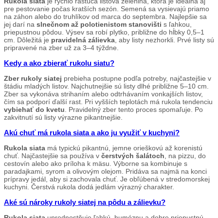
Rukola siata
je rýchlo rastúca listová zelenina, ktorá je ideálna aj
pre pestovanie počas kratších sezón. Semená sa vysievajú priamo
na záhon alebo do truhlíkov od marca do septembra. Najlepšie sa
jej darí na
slnečnom až polotienistom stanovišti
s ľahkou,
priepustnou pôdou. Výsev sa robí plytko, približne do hĺbky 0,5–1
cm. Dôležitá je
pravidelná zálievka
, aby listy nezhorkli. Prvé listy sú
pripravené na zber už za 3–4 týždne.
Kedy a ako zbierať rukolu siatu?
Zber rukoly siatej
prebieha postupne podľa potreby, najčastejšie v
štádiu mladých listov. Najchutnejšie sú listy dlhé približne 5–10 cm.
Zber sa vykonáva strihaním alebo odtrhávaním vonkajších listov,
čím sa podporí ďalší rast. Pri vyšších teplotách má rukola tendenciu
vybiehať do kvetu
. Pravidelný zber tento proces spomaľuje. Po
zakvitnutí sú listy výrazne pikantnejšie.
Akú chuť má rukola siata a ako ju využiť v kuchyni?
Rukola siata
má typickú pikantnú, jemne orieškovú až korenistú
chuť. Najčastejšie sa používa v
čerstvých šalátoch
, na pizzu, do
cestovín alebo ako príloha k mäsu. Výborne sa kombinuje s
paradajkami, syrom a olivovým olejom. Pridáva sa najmä na konci
prípravy jedál, aby si zachovala chuť. Je obľúbená v stredomorskej
kuchyni. Čerstvá rukola dodá jedlám výrazný charakter.
Aké sú nároky rukoly siatej na pôdu a zálievku?
Rukola siata
uprednostňuje ľahkú, humóznu a dobre priepustnú