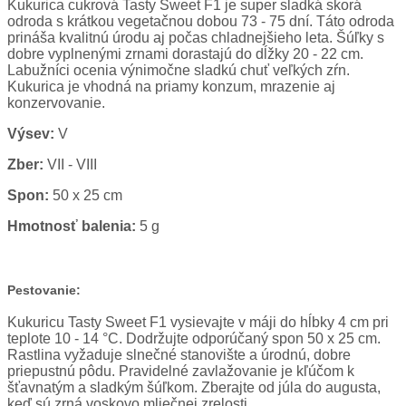
Kukurica cukrová Tasty Sweet F1 je super sladká skorá
odroda s krátkou vegetačnou dobou 73 - 75 dní. Táto odroda
prináša kvalitnú úrodu aj počas chladnejšieho leta. Šúľky s
dobre vyplnenými zrnami dorastajú do dĺžky 20 - 22 cm.
Labužníci ocenia výnimočne sladkú chuť veľkých zŕn.
Kukurica je vhodná na priamy konzum, mrazenie aj
konzervovanie.
Výsev:
V
Zber:
VII - VIII
Spon:
50 x 25 cm
Hmotnosť balenia:
5 g
Pestovanie:
Kukuricu Tasty Sweet F1 vysievajte v máji do hĺbky 4 cm pri
teplote 10 - 14 °C. Dodržujte odporúčaný spon 50 x 25 cm.
Rastlina vyžaduje slnečné stanovište a úrodnú, dobre
priepustnú pôdu. Pravidelné zavlažovanie je kľúčom k
šťavnatým a sladkým šúľkom. Zberajte od júla do augusta,
keď sú zrná voskovo mliečnej zrelosti.