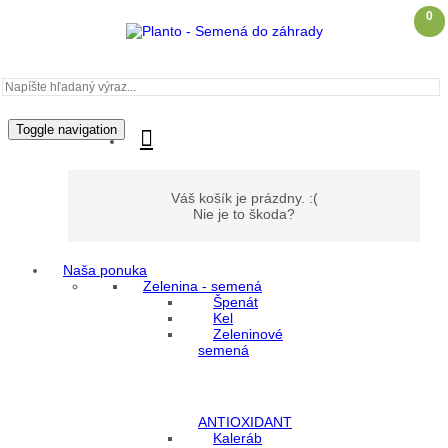
0
Toggle navigation
Váš košík je prázdny. :(
Nie je to škoda?
Naša ponuka
Zelenina - semená
Môj účet
Špenát
Kel
Zeleninové
Prihlásenie
semená
Registrácia
ANTIOXIDANT
Kaleráb