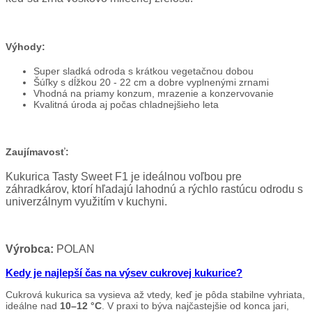
Výhody:
Super sladká odroda s krátkou vegetačnou dobou
Šúľky s dĺžkou 20 - 22 cm a dobre vyplnenými zrnami
Vhodná na priamy konzum, mrazenie a konzervovanie
Kvalitná úroda aj počas chladnejšieho leta
Zaujímavosť:
Kukurica Tasty Sweet F1 je ideálnou voľbou pre
záhradkárov, ktorí hľadajú lahodnú a rýchlo rastúcu odrodu s
univerzálnym využitím v kuchyni.
Výrobca:
POLAN
Kedy je najlepší čas na výsev cukrovej kukurice?
Cukrová kukurica sa vysieva až vtedy, keď je pôda stabilne vyhriata,
ideálne nad
10–12 °C
. V praxi to býva najčastejšie od konca jari,