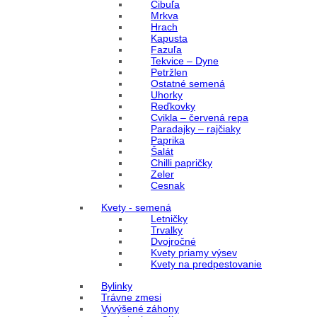
Cibuľa
Mrkva
Hrach
Kapusta
Fazuľa
Tekvice – Dyne
Petržlen
Ostatné semená
Uhorky
Reďkovky
Cvikla – červená repa
Paradajky – rajčiaky
Paprika
Šalát
Chilli papričky
Zeler
Cesnak
Kvety - semená
Letničky
Trvalky
Dvojročné
Kvety priamy výsev
Kvety na predpestovanie
Bylinky
Trávne zmesi
Vyvýšené záhony