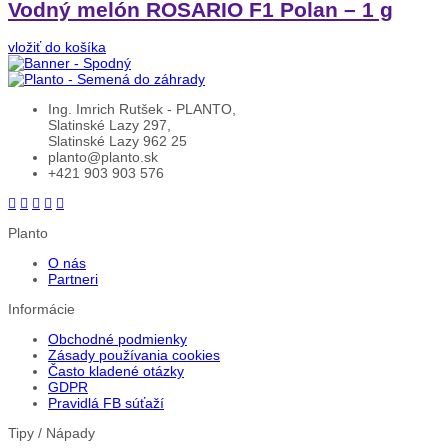
Vodný melón ROSARIO F1 Polan – 1 g
vložiť do košíka
Ing. Imrich Rutšek - PLANTO,
Slatinské Lazy 297,
Slatinské Lazy 962 25
planto@planto.sk
+421 903 903 576
Planto
O nás
Partneri
Informácie
Obchodné podmienky
Zásady používania cookies
Často kladené otázky
GDPR
Pravidlá FB súťaží
Tipy / Nápady