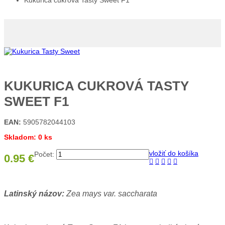
Kukurica cukrová Tasty Sweet F1
KUKURICA CUKROVÁ TASTY
SWEET F1
EAN:
5905782044103
Skladom: 0 ks
vložiť do košíka
Počet:
0.95 €
Latinský názov:
Zea mays var. saccharata