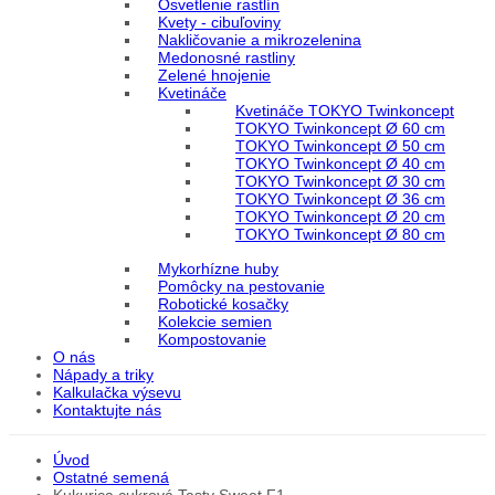
Osvetlenie rastlín
Kvety - cibuľoviny
Nakličovanie a mikrozelenina
Medonosné rastliny
Zelené hnojenie
Kvetináče
Kvetináče TOKYO Twinkoncept
TOKYO Twinkoncept Ø 60 cm
TOKYO Twinkoncept Ø 50 cm
TOKYO Twinkoncept Ø 40 cm
TOKYO Twinkoncept Ø 30 cm
TOKYO Twinkoncept Ø 36 cm
TOKYO Twinkoncept Ø 20 cm
TOKYO Twinkoncept Ø 80 cm
Mykorhízne huby
Pomôcky na pestovanie
Robotické kosačky
Kolekcie semien
Kompostovanie
O nás
Nápady a triky
Kalkulačka výsevu
Kontaktujte nás
Úvod
Ostatné semená