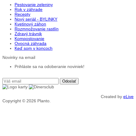
Pestovanie zeleniny
Rok v záhrade
Recepty
Nový seriál - BYLINKY
Kvetinový záhon
Rozmnožovanie rastlín
Zdravý trávnik
Kompostovanie
Ovocná záhrada
Keď som v koncoch
Novinky na email
Prihláste sa na odoberanie noviniek!
Created by
eLive
Copyright © 2026
Planto.