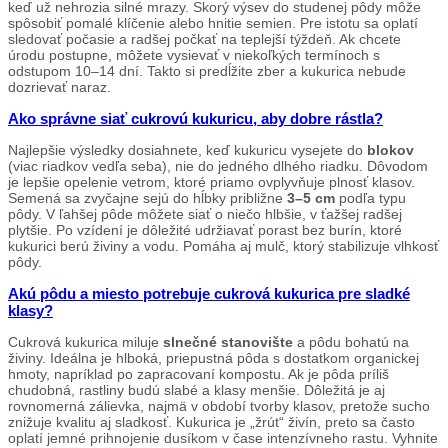
keď už nehrozia silné mrazy. Skorý výsev do studenej pôdy môže
spôsobiť pomalé klíčenie alebo hnitie semien. Pre istotu sa oplatí
sledovať počasie a radšej počkať na teplejší týždeň. Ak chcete
úrodu postupne, môžete vysievať v niekoľkých termínoch s
odstupom 10–14 dní. Takto si predĺžite zber a kukurica nebude
dozrievať naraz.
Ako správne siať cukrovú kukuricu, aby dobre rástla?
Najlepšie výsledky dosiahnete, keď kukuricu vysejete do
blokov
(viac riadkov vedľa seba), nie do jedného dlhého riadku. Dôvodom
je lepšie opelenie vetrom, ktoré priamo ovplyvňuje plnosť klasov.
Semená sa zvyčajne sejú do hĺbky približne
3–5 cm
podľa typu
pôdy. V ľahšej pôde môžete siať o niečo hlbšie, v ťažšej radšej
plytšie. Po vzídení je dôležité udržiavať porast bez burín, ktoré
kukurici berú živiny a vodu. Pomáha aj mulč, ktorý stabilizuje vlhkosť
pôdy.
Akú pôdu a miesto potrebuje cukrová kukurica pre sladké
klasy?
Cukrová kukurica miluje
slnečné stanovište
a pôdu bohatú na
živiny. Ideálna je hlboká, priepustná pôda s dostatkom organickej
hmoty, napríklad po zapracovaní kompostu. Ak je pôda príliš
chudobná, rastliny budú slabé a klasy menšie. Dôležitá je aj
rovnomerná zálievka, najmä v období tvorby klasov, pretože sucho
znižuje kvalitu aj sladkosť. Kukurica je „žrút“ živín, preto sa často
oplatí jemné prihnojenie dusíkom v čase intenzívneho rastu. Vyhnite