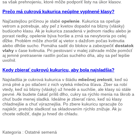
sa však prehnojeniu, ktoré môže podporiť listy na úkor klasov.
Prečo má cukrová kukurica neúplne vyplnené klasy?
Najčastejšou príčinou je slabé
opelenie
. Kukurica sa opeľuje
vetrom a potrebuje, aby peľ z kvetov dopadol na blizny (vlásky)
budúceho klasu. Ak je kukurica zasadená v jednom riadku alebo je
porast riedky, opelenie býva horšie a zrná sa nevytvoria po celej
dĺžke. Problém môže zhoršiť aj vietor s dažďom počas kvitnutia
alebo dlhšie sucho. Pomáha sadiť do blokov a zabezpečiť
dostatok
vlahy
v čase kvitnutia. Pri pestovaní v malej záhrade môže pomôcť
aj jemné pretrasenie rastlín počas suchého dňa, aby sa peľ lepšie
uvoľnil.
Kedy zbierať cukrovú kukuricu, aby bola najsladšia?
Najsladšia je cukrová kukurica v štádiu
mliečnej zrelosti
, keď sú
zrná plné a po stlačení z nich vyteká mliečna šťava. Zber sa robí
vtedy, keď sú blizny (vlásky) už hnedé a suchšie, ale klasy sú stále
pevné. Ak budete čakať príliš dlho, cukry sa rýchlo menia na škrob a
chuť bude menej sladká. Ideálne je zbierať ráno, keď sú klasy
chladnejšie a chuť výraznejšia. Po zbere kukuricu spracujte čo
najskôr, pretože sladkosť sa skladovaním rýchlo znižuje. Ak ju
chcete odložiť, dajte ju hneď do chladu.
Kategoria :
Ostatné semená