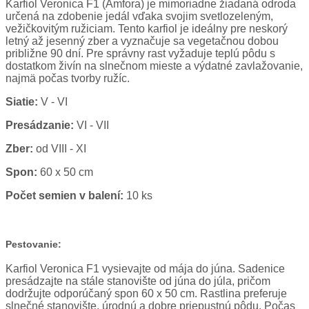
Karfiol Veronica F1 (Amfora) je mimoriadne žiadaná odroda
určená na zdobenie jedál vďaka svojim svetlozeleným,
vežičkovitým ružiciam. Tento karfiol je ideálny pre neskorý
letný až jesenný zber a vyznačuje sa vegetačnou dobou
približne 90 dní. Pre správny rast vyžaduje teplú pôdu s
dostatkom živín na slnečnom mieste a výdatné zavlažovanie,
najmä počas tvorby ružíc.
Siatie:
V - VI
Presádzanie:
VI - VII
Zber:
od VIII - XI
Spon:
60 x 50 cm
Počet semien v balení:
10 ks
Pestovanie:
Karfiol Veronica F1 vysievajte od mája do júna. Sadenice
presádzajte na stále stanovište od júna do júla, pričom
dodržujte odporúčaný spon 60 x 50 cm. Rastlina preferuje
slnečné stanovište, úrodnú a dobre priepustnú pôdu. Počas