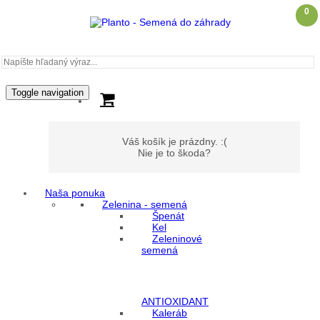
0
Toggle navigation
Váš košík je prázdny. :(
Nie je to škoda?
Naša ponuka
Zelenina - semená
Môj účet
Špenát
Kel
Zeleninové
Prihlásenie
semená
Registrácia
ANTIOXIDANT
Kaleráb