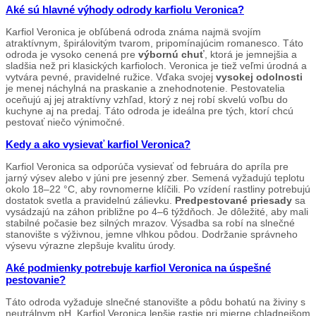
Aké sú hlavné výhody odrody karfiolu Veronica?
Karfiol Veronica je obľúbená odroda známa najmä svojím
atraktívnym, špirálovitým tvarom, pripomínajúcim romanesco. Táto
odroda je vysoko cenená pre
výbornú chuť
, ktorá je jemnejšia a
sladšia než pri klasických karfioloch. Veronica je tiež veľmi úrodná a
vytvára pevné, pravidelné ružice. Vďaka svojej
vysokej odolnosti
je menej náchylná na praskanie a znehodnotenie. Pestovatelia
oceňujú aj jej atraktívny vzhľad, ktorý z nej robí skvelú voľbu do
kuchyne aj na predaj. Táto odroda je ideálna pre tých, ktorí chcú
pestovať niečo výnimočné.
Kedy a ako vysievať karfiol Veronica?
Karfiol Veronica sa odporúča vysievať od februára do apríla pre
jarný výsev alebo v júni pre jesenný zber. Semená vyžadujú teplotu
okolo 18–22 °C, aby rovnomerne klíčili. Po vzídení rastliny potrebujú
dostatok svetla a pravidelnú zálievku.
Predpestované priesady
sa
vysádzajú na záhon približne po 4–6 týždňoch. Je dôležité, aby mali
stabilné počasie bez silných mrazov. Výsadba sa robí na slnečné
stanovište s výživnou, jemne vlhkou pôdou. Dodržanie správneho
výsevu výrazne zlepšuje kvalitu úrody.
Aké podmienky potrebuje karfiol Veronica na úspešné
pestovanie?
Táto odroda vyžaduje slnečné stanovište a pôdu bohatú na živiny s
neutrálnym pH. Karfiol Veronica lepšie rastie pri mierne chladnejšom