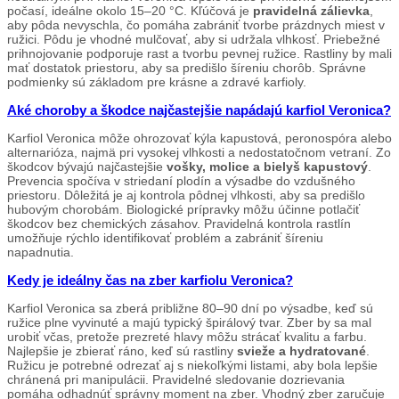
počasí, ideálne okolo 15–20 °C. Kľúčová je
pravidelná zálievka
,
aby pôda nevyschla, čo pomáha zabrániť tvorbe prázdnych miest v
ružici. Pôdu je vhodné mulčovať, aby si udržala vlhkosť. Priebežné
prihnojovanie podporuje rast a tvorbu pevnej ružice. Rastliny by mali
mať dostatok priestoru, aby sa predišlo šíreniu chorôb. Správne
podmienky sú základom pre krásne a zdravé karfioly.
Aké choroby a škodce najčastejšie napádajú karfiol Veronica?
Karfiol Veronica môže ohrozovať kýla kapustová, peronospóra alebo
alternarióza, najmä pri vysokej vlhkosti a nedostatočnom vetraní. Zo
škodcov bývajú najčastejšie
vošky, molice a bielyš kapustový
.
Prevencia spočíva v striedaní plodín a výsadbe do vzdušného
priestoru. Dôležitá je aj kontrola pôdnej vlhkosti, aby sa predišlo
hubovým chorobám. Biologické prípravky môžu účinne potlačiť
škodcov bez chemických zásahov. Pravidelná kontrola rastlín
umožňuje rýchlo identifikovať problém a zabrániť šíreniu
napadnutia.
Kedy je ideálny čas na zber karfiolu Veronica?
Karfiol Veronica sa zberá približne 80–90 dní po výsadbe, keď sú
ružice plne vyvinuté a majú typický špirálový tvar. Zber by sa mal
urobiť včas, pretože prezreté hlavy môžu strácať kvalitu a farbu.
Najlepšie je zbierať ráno, keď sú rastliny
svieže a hydratované
.
Ružicu je potrebné odrezať aj s niekoľkými listami, aby bola lepšie
chránená pri manipulácii. Pravidelné sledovanie dozrievania
pomáha odhadnúť správny moment na zber. Vhodný zber zaručuje