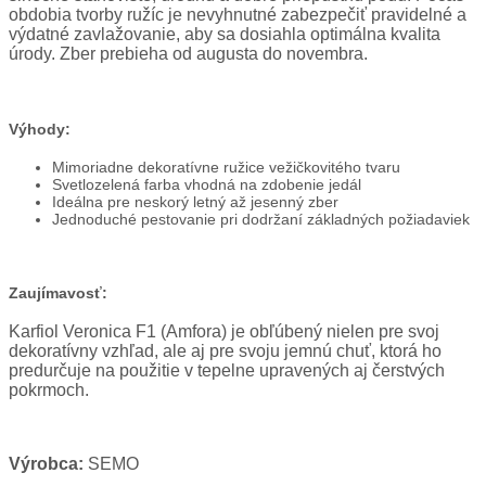
obdobia tvorby ružíc je nevyhnutné zabezpečiť pravidelné a
výdatné zavlažovanie, aby sa dosiahla optimálna kvalita
úrody. Zber prebieha od augusta do novembra.
Výhody:
Mimoriadne dekoratívne ružice vežičkovitého tvaru
Svetlozelená farba vhodná na zdobenie jedál
Ideálna pre neskorý letný až jesenný zber
Jednoduché pestovanie pri dodržaní základných požiadaviek
Zaujímavosť:
Karfiol Veronica F1 (Amfora) je obľúbený nielen pre svoj
dekoratívny vzhľad, ale aj pre svoju jemnú chuť, ktorá ho
predurčuje na použitie v tepelne upravených aj čerstvých
pokrmoch.
Výrobca:
SEMO