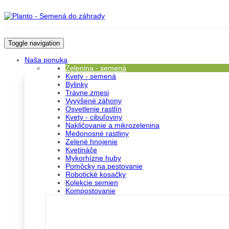
Toggle navigation
Naša ponuka
Zelenina - semená
Kvety - semená
Bylinky
Trávne zmesi
Vyvýšené záhony
Osvetlenie rastlín
Kvety - cibuľoviny
Nakličovanie a mikrozelenina
Medonosné rastliny
Zelené hnojenie
Kvetináče
Mykorhízne huby
Pomôcky na pestovanie
Robotické kosačky
Kolekcie semien
Kompostovanie