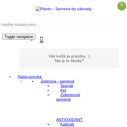
0
Toggle navigation
Váš košík je prázdny. :(
Nie je to škoda?
Naša ponuka
Zelenina - semená
Môj účet
Špenát
Kel
Zeleninové
Prihlásenie
semená
Registrácia
ANTIOXIDANT
Kaleráb