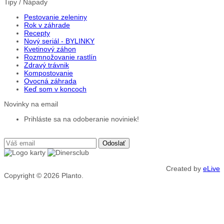
Tipy / Nápady
Pestovanie zeleniny
Rok v záhrade
Recepty
Nový seriál - BYLINKY
Kvetinový záhon
Rozmnožovanie rastlín
Zdravý trávnik
Kompostovanie
Ovocná záhrada
Keď som v koncoch
Novinky na email
Prihláste sa na odoberanie noviniek!
Created by
eLive
Copyright © 2026
Planto.