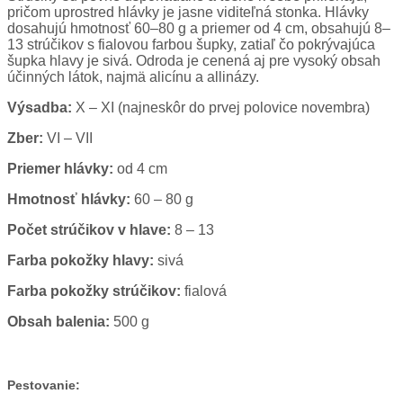
pričom uprostred hlávky je jasne viditeľná stonka. Hlávky
dosahujú hmotnosť 60–80 g a priemer od 4 cm, obsahujú 8–
13 strúčikov s fialovou farbou šupky, zatiaľ čo pokrývajúca
šupka hlavy je sivá. Odroda je cenená aj pre vysoký obsah
účinných látok, najmä alicínu a allinázy.
Výsadba:
X – XI (najneskôr do prvej polovice novembra)
Zber:
VI – VII
Priemer hlávky:
od 4 cm
Hmotnosť hlávky:
60 – 80 g
Počet strúčikov v hlave:
8 – 13
Farba pokožky hlavy:
sivá
Farba pokožky strúčikov:
fialová
Obsah balenia:
500 g
Pestovanie: