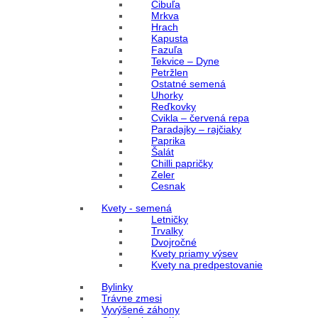
Cibuľa
Mrkva
Hrach
Kapusta
Fazuľa
Tekvice – Dyne
Petržlen
Ostatné semená
Uhorky
Reďkovky
Cvikla – červená repa
Paradajky – rajčiaky
Paprika
Šalát
Chilli papričky
Zeler
Cesnak
Kvety - semená
Letničky
Trvalky
Dvojročné
Kvety priamy výsev
Kvety na predpestovanie
Bylinky
Trávne zmesi
Vyvýšené záhony