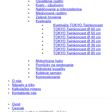
Osvetlenie rastlín
Kvety - cibuľoviny
Nakličovanie a mikrozelenina
Medonosné rastliny
Zelené hnojenie
Kvetináče
Kvetináče TOKYO Twinkoncept
TOKYO Twinkoncept Ø 60 cm
TOKYO Twinkoncept Ø 50 cm
TOKYO Twinkoncept Ø 40 cm
TOKYO Twinkoncept Ø 30 cm
TOKYO Twinkoncept Ø 36 cm
TOKYO Twinkoncept Ø 20 cm
TOKYO Twinkoncept Ø 80 cm
Mykorhízne huby
Pomôcky na pestovanie
Robotické kosačky
Kolekcie semien
Kompostovanie
O nás
Nápady a triky
Kalkulačka výsevu
Kontaktujte nás
Úvod
Cesnak