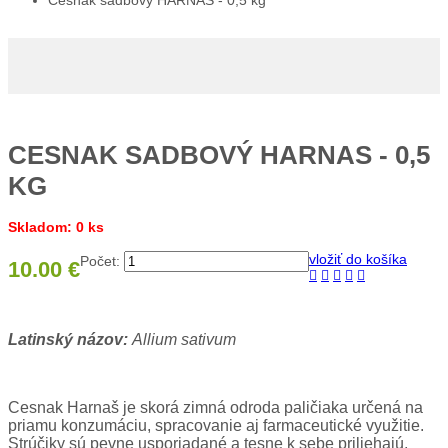
Cesnak sadbový HARNAS - 0,5 kg
CESNAK SADBOVÝ HARNAS - 0,5
KG
Skladom: 0 ks
vložiť do košíka
Počet:
10.00 €
Latinský názov:
Allium sativum
Cesnak Harnaš je skorá zimná odroda paličiaka určená na
priamu konzumáciu, spracovanie aj farmaceutické využitie.
Strúčiky sú pevne usporiadané a tesne k sebe priliehajú,