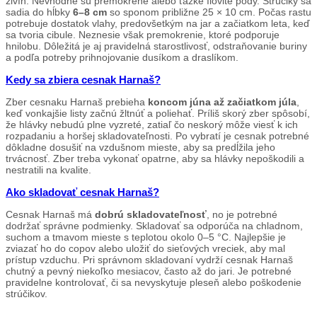
živín. Nevhodné sú premokrené alebo ťažké ílovité pôdy. Strúčiky sa
sadia do hĺbky
6–8 cm
so sponom približne 25 × 10 cm. Počas rastu
potrebuje dostatok vlahy, predovšetkým na jar a začiatkom leta, keď
sa tvoria cibule. Neznesie však premokrenie, ktoré podporuje
hnilobu. Dôležitá je aj pravidelná starostlivosť, odstraňovanie buriny
a podľa potreby prihnojovanie dusíkom a draslíkom.
Kedy sa zbiera cesnak Harnaš?
Zber cesnaku Harnaš prebieha
koncom júna až začiatkom júla
,
keď vonkajšie listy začnú žltnúť a poliehať. Príliš skorý zber spôsobí,
že hlávky nebudú plne vyzreté, zatiaľ čo neskorý môže viesť k ich
rozpadaniu a horšej skladovateľnosti. Po vybratí je cesnak potrebné
dôkladne dosušiť na vzdušnom mieste, aby sa predĺžila jeho
trvácnosť. Zber treba vykonať opatrne, aby sa hlávky nepoškodili a
nestratili na kvalite.
Ako skladovať cesnak Harnaš?
Cesnak Harnaš má
dobrú skladovateľnosť
, no je potrebné
dodržať správne podmienky. Skladovať sa odporúča na chladnom,
suchom a tmavom mieste s teplotou okolo 0–5 °C. Najlepšie je
zviazať ho do copov alebo uložiť do sieťových vreciek, aby mal
prístup vzduchu. Pri správnom skladovaní vydrží cesnak Harnaš
chutný a pevný niekoľko mesiacov, často až do jari. Je potrebné
pravidelne kontrolovať, či sa nevyskytuje pleseň alebo poškodenie
strúčikov.