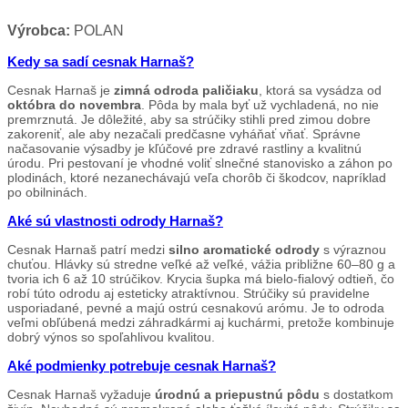
Výrobca:
POLAN
Kedy sa sadí cesnak Harnaš?
Cesnak Harnaš je
zimná odroda paličiaku
, ktorá sa vysádza od
októbra do novembra
. Pôda by mala byť už vychladená, no nie
premrznutá. Je dôležité, aby sa strúčiky stihli pred zimou dobre
zakoreniť, ale aby nezačali predčasne vyháňať vňať. Správne
načasovanie výsadby je kľúčové pre zdravé rastliny a kvalitnú
úrodu. Pri pestovaní je vhodné voliť slnečné stanovisko a záhon po
plodinách, ktoré nezanechávajú veľa chorôb či škodcov, napríklad
po obilninách.
Aké sú vlastnosti odrody Harnaš?
Cesnak Harnaš patrí medzi
silno aromatické odrody
s výraznou
chuťou. Hlávky sú stredne veľké až veľké, vážia približne 60–80 g a
tvoria ich 6 až 10 strúčikov. Krycia šupka má bielo-fialový odtieň, čo
robí túto odrodu aj esteticky atraktívnou. Strúčiky sú pravidelne
usporiadané, pevné a majú ostrú cesnakovú arómu. Je to odroda
veľmi obľúbená medzi záhradkármi aj kuchármi, pretože kombinuje
dobrý výnos so spoľahlivou kvalitou.
Aké podmienky potrebuje cesnak Harnaš?
Cesnak Harnaš vyžaduje
úrodnú a priepustnú pôdu
s dostatkom