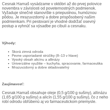
Cesnak Harnaš vysádzame v októbri až do prvej polovice
novembra v závislosti od poveternostných podmienok.
Vyžaduje slnečné stanovište s priepustnou, humóznou
pôdou. Je mrazuvzdorný a dobre prispôsobený našim
podmienkam. Pri pestovaní je vhodné dodržať osevný
postup a vyhnúť sa výsadbe po cibuli a cesnaku.
Výhody:
Skorá zimná odroda
Pevne usporiadané strúčiky (8–13 v hlave)
Vysoký obsah alicínu a allinázy
Univerzálne využitie – kuchyňa, spracovanie, farmaceutika
Mrazuvzdorný a dobre skladovateľný
Zaujímavosť:
Cesnak Harnaš obsahuje oleje (0,5 g/100 g sušiny), allinázu
(1,65 g/100 g sušiny) a alicín (1,55 g/100 g sušiny), čo z neho
robí odrodu obľúbenú aj vo farmaceutickom priemysle.