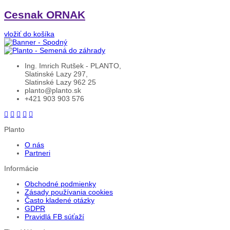
Cesnak ORNAK
vložiť do košíka
Ing. Imrich Rutšek - PLANTO,
Slatinské Lazy 297,
Slatinské Lazy 962 25
planto@planto.sk
+421 903 903 576
Planto
O nás
Partneri
Informácie
Obchodné podmienky
Zásady používania cookies
Často kladené otázky
GDPR
Pravidlá FB súťaží