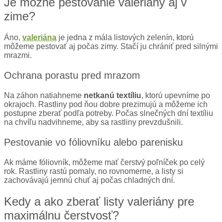
Je možné pestovanie valeriány aj v
zime?
Áno,
valeriána
je jedna z mála listových zelenín, ktorú
môžeme pestovať aj počas zimy. Stačí ju chrániť pred silnými
mrazmi.
Ochrana porastu pred mrazom
Na záhon natiahneme
netkanú textíliu
, ktorú upevníme po
okrajoch. Rastliny pod ňou dobre prezimujú a môžeme ich
postupne zberať podľa potreby. Počas slnečných dní textíliu
na chvíľu nadvihneme, aby sa rastliny prevzdušnili.
Pestovanie vo fóliovníku alebo parenisku
Ak máme fóliovník, môžeme mať čerstvý poľníček po celý
rok. Rastliny rastú pomaly, no rovnomerne, a listy si
zachovávajú jemnú chuť aj počas chladných dní.
Kedy a ako zberať listy valeriány pre
maximálnu čerstvosť?