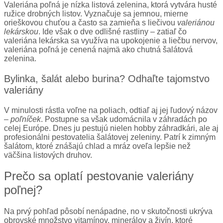
Valeriána poľná je nízka listová zelenina, ktorá vytvára husté
ružice drobných listov. Vyznačuje sa jemnou, mierne
orieškovou chuťou a často sa zamieňa s liečivou
valeriánou
lekárskou
. Ide však o dve odlišné rastliny – zatiaľ čo
valeriána lekárska sa využíva na upokojenie a liečbu nervov,
valeriána poľná je cenená najmä ako chutná šalátová
zelenina.
Bylinka, šalát alebo burina? Odhaľte tajomstvo
valeriány
V minulosti rástla voľne na poliach, odtiaľ aj jej ľudový názov
–
poľníček
. Postupne sa však udomácnila v záhradách po
celej Európe. Dnes ju pestujú nielen hobby záhradkári, ale aj
profesionálni pestovatelia šalátovej zeleniny. Patrí k zimným
šalátom, ktoré znášajú chlad a mráz oveľa lepšie než
väčšina listových druhov.
Prečo sa oplatí pestovanie valeriány
poľnej?
Na prvý pohľad pôsobí nenápadne, no v skutočnosti ukrýva
obrovské množstvo vitamínov, minerálov a živín, ktoré