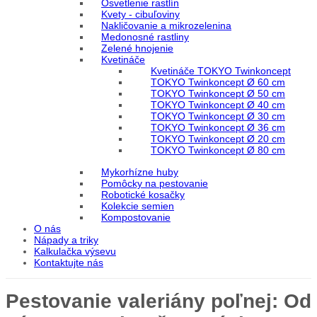
Osvetlenie rastlín
Kvety - cibuľoviny
Nakličovanie a mikrozelenina
Medonosné rastliny
Zelené hnojenie
Kvetináče
Kvetináče TOKYO Twinkoncept
TOKYO Twinkoncept Ø 60 cm
TOKYO Twinkoncept Ø 50 cm
TOKYO Twinkoncept Ø 40 cm
TOKYO Twinkoncept Ø 30 cm
TOKYO Twinkoncept Ø 36 cm
TOKYO Twinkoncept Ø 20 cm
TOKYO Twinkoncept Ø 80 cm
Mykorhízne huby
Pomôcky na pestovanie
Robotické kosačky
Kolekcie semien
Kompostovanie
O nás
Nápady a triky
Kalkulačka výsevu
Kontaktujte nás
Pestovanie valeriány poľnej: Od