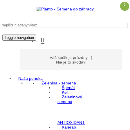
0
Toggle navigation
Váš košík je prázdny. :(
Nie je to škoda?
Naša ponuka
Zelenina - semená
Môj účet
Špenát
Kel
Zeleninové
Prihlásenie
semená
Registrácia
ANTIOXIDANT
Kaleráb