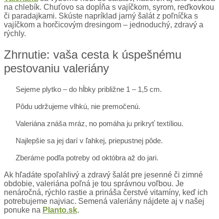
na chlebík. Chuťovo sa dopĺňa s vajíčkom, syrom, reďkovkou
či paradajkami. Skúste napríklad jarný šalát z poľníčka s
vajíčkom a horčicovým dresingom – jednoduchý, zdravý a
rýchly.
Zhrnutie: vaša cesta k úspešnému
pestovaniu valeriány
Sejeme plytko – do hĺbky približne 1 – 1,5 cm.
Pôdu udržujeme vlhkú, nie premočenú.
Valeriána znáša mráz, no pomáha ju prikryť textíliou.
Najlepšie sa jej darí v ľahkej, priepustnej pôde.
Zberáme podľa potreby od októbra až do jari.
Ak hľadáte spoľahlivý a zdravý šalát pre jesenné či zimné
obdobie, valeriána poľná je tou správnou voľbou. Je
nenáročná, rýchlo rastie a prináša čerstvé vitamíny, keď ich
potrebujeme najviac. Semená valeriány nájdete aj v našej
ponuke na
Planto.sk
.