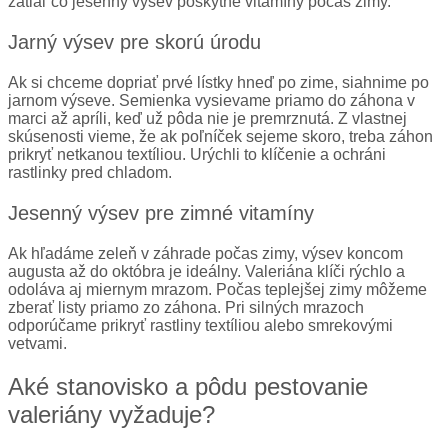
zatiaľ čo jesenný výsev poskytne vitamíny počas zimy.
Jarný výsev pre skorú úrodu
Ak si chceme dopriať prvé lístky hneď po zime, siahnime po
jarnom výseve. Semienka vysievame priamo do záhona v
marci až apríli, keď už pôda nie je premrznutá. Z vlastnej
skúsenosti vieme, že ak poľníček sejeme skoro, treba záhon
prikryť netkanou textíliou. Urýchli to klíčenie a ochráni
rastlinky pred chladom.
Jesenný výsev pre zimné vitamíny
Ak hľadáme zeleň v záhrade počas zimy, výsev koncom
augusta až do októbra je ideálny. Valeriána klíči rýchlo a
odoláva aj miernym mrazom. Počas teplejšej zimy môžeme
zberať listy priamo zo záhona. Pri silných mrazoch
odporúčame prikryť rastliny textíliou alebo smrekovými
vetvami.
Aké stanovisko a pôdu pestovanie
valeriány vyžaduje?