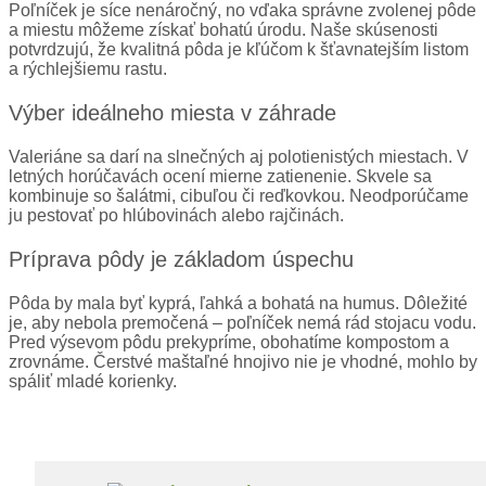
Poľníček je síce nenáročný, no vďaka správne zvolenej pôde
a miestu môžeme získať bohatú úrodu. Naše skúsenosti
potvrdzujú, že kvalitná pôda je kľúčom k šťavnatejším listom
a rýchlejšiemu rastu.
Výber ideálneho miesta v záhrade
Valeriáne sa darí na slnečných aj polotienistých miestach. V
letných horúčavách ocení mierne zatienenie. Skvele sa
kombinuje so šalátmi, cibuľou či reďkovkou. Neodporúčame
ju pestovať po hlúbovinách alebo rajčinách.
Príprava pôdy je základom úspechu
Pôda by mala byť kyprá, ľahká a bohatá na humus. Dôležité
je, aby nebola premočená – poľníček nemá rád stojacu vodu.
Pred výsevom pôdu prekypríme, obohatíme kompostom a
zrovnáme. Čerstvé maštaľné hnojivo nie je vhodné, mohlo by
spáliť mladé korienky.