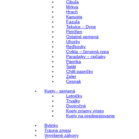
Cibuľa
Mrkva
Hrach
Kapusta
Fazuľa
Tekvice – Dyne
Petržlen
Ostatné semená
Uhorky
Reďkovky
Cvikla – červená repa
Paradajky – rajčiaky
Paprika
Šalát
Chilli papričky
Zeler
Cesnak
Kvety - semená
Letničky
Trvalky
Dvojročné
Kvety priamy výsev
Kvety na predpestovanie
Bylinky
Trávne zmesi
Vyvýšené záhony