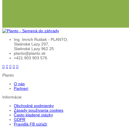
Ing. Imrich Rutšek - PLANTO,
Slatinské Lazy 297,
Slatinské Lazy 962 25
planto@planto.sk
+421 903 903 576
Planto
O nás
Partneri
Informácie
Obchodné podmienky
Zásady používania cookies
Často kladené otázky
GDPR
Pravidlá FB súťaží