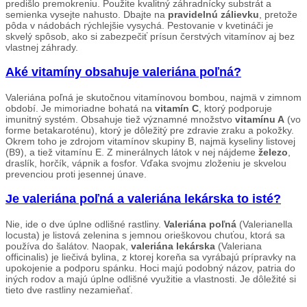
predišlo premokreniu. Použite kvalitný záhradnícky substrát a
semienka vysejte nahusto. Dbajte na
pravidelnú zálievku
, pretože
pôda v nádobách rýchlejšie vysychá. Pestovanie v kvetináči je
skvelý spôsob, ako si zabezpečiť prísun čerstvých vitamínov aj bez
vlastnej záhrady.
Aké vitamíny obsahuje valeriána poľná?
Valeriána poľná je skutočnou vitamínovou bombou, najmä v zimnom
období. Je mimoriadne bohatá na
vitamín C
, ktorý podporuje
imunitný systém. Obsahuje tiež významné množstvo
vitamínu A
(vo
forme betakaroténu), ktorý je dôležitý pre zdravie zraku a pokožky.
Okrem toho je zdrojom vitamínov skupiny B, najmä kyseliny listovej
(B9), a tiež vitamínu E. Z minerálnych látok v nej nájdeme
železo
,
draslík, horčík, vápnik a fosfor. Vďaka svojmu zloženiu je skvelou
prevenciou proti jesennej únave.
Je valeriána poľná a valeriána lekárska to isté?
Nie, ide o dve úplne odlišné rastliny.
Valeriána poľná
(Valerianella
locusta) je listová zelenina s jemnou orieškovou chuťou, ktorá sa
používa do šalátov. Naopak,
valeriána lekárska
(Valeriana
officinalis) je liečivá bylina, z ktorej koreňa sa vyrábajú prípravky na
upokojenie a podporu spánku. Hoci majú podobný názov, patria do
iných rodov a majú úplne odlišné využitie a vlastnosti. Je dôležité si
tieto dve rastliny nezamieňať.