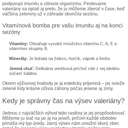
podporujú imunitu a zdravie organizmu. Pestovanie
valeriány sa oplatí aj preto, že ju môžeme zberať v čase, keď
väčšina zeleniny už v záhrade skončila sezónu.
Vitamínová bomba pre vašu imunitu aj na konci
sezóny
Vitamíny:
Obsahuje vysoké množstvo vitamínu C, A, E a
vitamínov skupiny B.
Minerály:
Je bohatá na železo, horčík, vápnik a fosfor.
Jemná chuť:
Delikátna oriešková príchuť robí z nej ideálnu
súčasť šalátov.
Okrem výživovej hodnoty je aj esteticky príjemná – jej svieže
zelené listy krásne oživia záhony počas jesene aj zimy.
Kedy je správny čas na výsev valeriány?
Jednou z najväčších výhod tejto rastliny je jej prispôsobivosť.
Môžeme ju siať na jar aj na jeseň, pričom každé obdobie
prináša iný typ úrody. Jarný výsev nám umožní skorý zber,