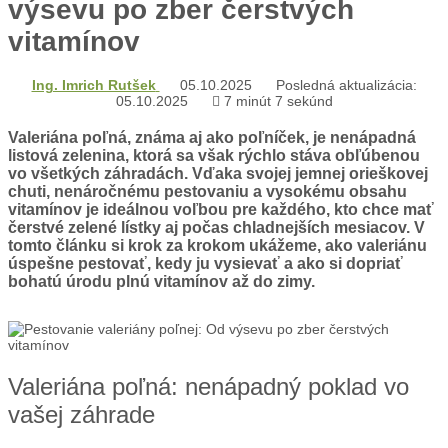
výsevu po zber čerstvých
vitamínov
Ing. Imrich Rutšek
05.10.2025
Posledná aktualizácia:
05.10.2025
7 minút 7 sekúnd
Valeriána poľná, známa aj ako poľníček, je nenápadná
listová zelenina, ktorá sa však rýchlo stáva obľúbenou
vo všetkých záhradách. Vďaka svojej jemnej orieškovej
chuti, nenáročnému pestovaniu a vysokému obsahu
vitamínov je ideálnou voľbou pre každého, kto chce mať
čerstvé zelené lístky aj počas chladnejších mesiacov. V
tomto článku si krok za krokom ukážeme, ako valeriánu
úspešne pestovať, kedy ju vysievať a ako si dopriať
bohatú úrodu plnú vitamínov až do zimy.
Valeriána poľná: nenápadný poklad vo
vašej záhrade