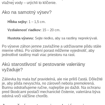
vlažnej vody – urýchli to klíčenie.
Ako na samotný výsev?
Hĺbka sejby:
1 – 1,5 cm.
Vzdialenosť riadkov:
15 – 20 cm.
Hustota výsevu:
Sejte riedko, aby sa rastliny neprekrývali.
Po výseve záhon jemne zavlažíme a udržiavame pôdu stále
mierne vlhkú. Po vzídení porast môžeme vyjednotiť, aby
jednotlivé rastliny mali viac priestoru na rast.
Akú starostlivosť si pestovanie valeriány
vyžaduje?
Zálievka by mala byť pravidelná, ale nie príliš častá. Dôležité
je, aby pôda nevyschla, no zároveň nebola premokrená.
Burinu odstraňujeme ručne, najlepšie po daždi. Na ochranu
pred škodcami postačí mechanické čistenie, valeriána býva
odolná voči väčšine chorôb.