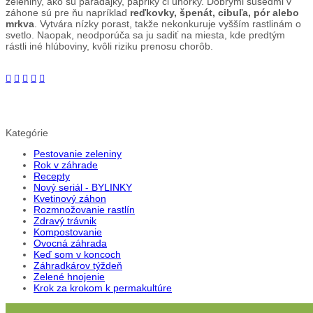
zeleniny, ako sú paradajky, papriky či uhorky. Dobrými susedmi v
záhone sú pre ňu napríklad
reďkovky, špenát, cibuľa, pór alebo
mrkva
. Vytvára nízky porast, takže nekonkuruje vyšším rastlinám o
svetlo. Naopak, neodporúča sa ju sadiť na miesta, kde predtým
rástli iné hlúboviny, kvôli riziku prenosu chorôb.
Kategórie
Pestovanie zeleniny
Rok v záhrade
Recepty
Nový seriál - BYLINKY
Kvetinový záhon
Rozmnožovanie rastlín
Zdravý trávnik
Kompostovanie
Ovocná záhrada
Keď som v koncoch
Záhradkárov týždeň
Zelené hnojenie
Krok za krokom k permakultúre