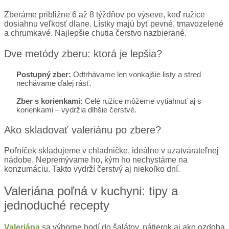
Zberáme približne 6 až 8 týždňov po výseve, keď ružice
dosiahnu veľkosť dlane. Lístky majú byť pevné, tmavozelené
a chrumkavé. Najlepšie chutia čerstvo nazbierané.
Dve metódy zberu: ktorá je lepšia?
Postupný zber:
Odtrhávame len vonkajšie listy a stred
nechávame ďalej rásť.
Zber s korienkami:
Celé ružice môžeme vytiahnuť aj s
korienkami – vydržia dlhšie čerstvé.
Ako skladovať valeriánu po zbere?
Poľníček skladujeme v chladničke, ideálne v uzatvárateľnej
nádobe. Nepremývame ho, kým ho nechystáme na
konzumáciu. Takto vydrží čerstvý aj niekoľko dní.
Valeriána poľná v kuchyni: tipy a
jednoduché recepty
Valeriána
sa výborne hodí do šalátov, nátierok aj ako ozdoba