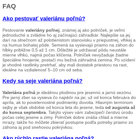
FAQ
Ako pestovať valeriánu poľnú?
Pestovanie
valeriány poľnej
, známej aj ako polníček, je veľmi
jednoduché a zvládne ho aj začínajúci záhradkár. Najlepšie sa jej
darí na slnečnom až polotienistom stanovisku v priepustnej, vlhkej a
na humus bohatej pôde. Semená sa vysievajú priamo na záhon do
hĺbky približne 0,5 až 1 cm. Dôležité je udržiavať pôdu neustále
mierne vlhkú, najmä počas klíčenia. Polníček nevyžaduje žiadne
špeciálne hnojenie, postačí mu bežná záhradná zemina. Po vzídení
je vhodné rastlinky pretrhať, aby mali dostatok priestoru na rast,
ideálne na vzdialenosť 5–10 cm od seba.
Kedy sa seje valeriána poľná?
Valeriána poľná
je ideálnou plodinou pre jesennú a jarnú sezónu.
Pre jarný zber sa vysieva čo najskôr na jar, už od konca februára do
apríla, ak to poveternostné podmienky dovolia. Hlavným termínom
sejby je však obdobie od konca leta do jesene, teda
od augusta až
do konca septembra
. Takýto výsev vám zabezpečí čerstvú úrodu
počas celej jesene a zimy. Polníček dobre znáša chlad a mierne
mrazy, takže ho môžete zbierať postupne podľa potreby priamo zo
záhona aj pod snehovou pokrývkou.
Ako rýchlo rastie valeriána poľná?