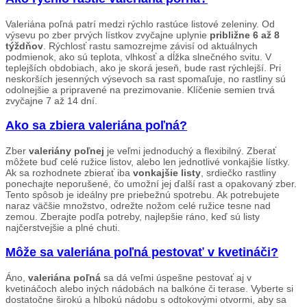
Valeriána poľná patrí medzi rýchlo rastúce listové zeleniny. Od
výsevu po zber prvých lístkov zvyčajne uplynie
približne 6 až 8
týždňov
. Rýchlosť rastu samozrejme závisí od aktuálnych
podmienok, ako sú teplota, vlhkosť a dĺžka slnečného svitu. V
teplejších obdobiach, ako je skorá jeseň, bude rast rýchlejší. Pri
neskorších jesenných výsevoch sa rast spomaľuje, no rastliny sú
odolnejšie a pripravené na prezimovanie. Klíčenie semien trvá
zvyčajne 7 až 14 dní.
Ako sa zbiera valeriána poľná?
Zber
valeriány poľnej
je veľmi jednoduchý a flexibilný. Zberať
môžete buď celé ružice listov, alebo len jednotlivé vonkajšie lístky.
Ak sa rozhodnete zbierať iba
vonkajšie listy
, srdiečko rastliny
ponechajte neporušené, čo umožní jej ďalší rast a opakovaný zber.
Tento spôsob je ideálny pre priebežnú spotrebu. Ak potrebujete
naraz väčšie množstvo, odrežte nožom celé ružice tesne nad
zemou. Zberajte podľa potreby, najlepšie ráno, keď sú listy
najčerstvejšie a plné chuti.
Môže sa valeriána poľná pestovať v kvetináči?
Áno,
valeriána poľná
sa dá veľmi úspešne pestovať aj v
kvetináčoch alebo iných nádobách na balkóne či terase. Vyberte si
dostatočne širokú a hlbokú nádobu s odtokovými otvormi, aby sa