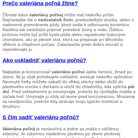
Prečo valeriána poľná žltne?
Žltnutie listov
valeriány poľnej
môže mať niekoľko príčin.
Najčastejšie ide o
nedostatok živín
, predovšetkým dusíka, alebo o
nadmerné premokrenie pôdy, ktoré vedie k odhnívaniu korienkov.
Rastlina tak nedokáže prijímať potrebné živiny a vodu. Ďalšou
príčinou môže byť príliš kyslá pôda alebo napadnutie hubovými
chorobami, ako je pleseň sivá, ktorá sa prejavuje pri dlhodobo
vlhkom a chladnom počasí. Zabezpečte preto dobrú drenáž a
neprelievajte ju.
Ako uskladniť valeriánu poľnú?
Najlepšie je konzumovať
valeriánu poľnú
úplne čerstvú, ihneď po
zbere. Ak ju však potrebujete uskladniť, existuje niekoľko spôsobov.
Neumyté lístky môžete zabaliť do vlhkej utierky alebo vložiť do
plastového vrecka s dierkami a uložiť do chladničky, kde vydržia
pár
dní
. Pred uskladnením ju neumývajte, pretože by rýchlejšie zvädla a
začala hniť. Umývajte ju vždy až tesne pred konzumáciou. Mrazenie
sa neodporúča, pretože listy strácajú svoju typickú krehkosť a
štruktúru.
S čím sadiť valeriánu poľnú?
Valeriána poľná
je nenáročná a dobre sa znáša s väčšinou
zeleniny. Je výbornou následnou plodinou po zbere plodovej