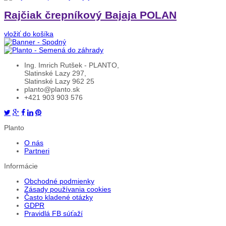
Rajčiak črepníkový Bajaja POLAN
vložiť do košíka
Ing. Imrich Rutšek - PLANTO,
Slatinské Lazy 297,
Slatinské Lazy 962 25
planto@planto.sk
+421 903 903 576
Planto
O nás
Partneri
Informácie
Obchodné podmienky
Zásady používania cookies
Často kladené otázky
GDPR
Pravidlá FB súťaží