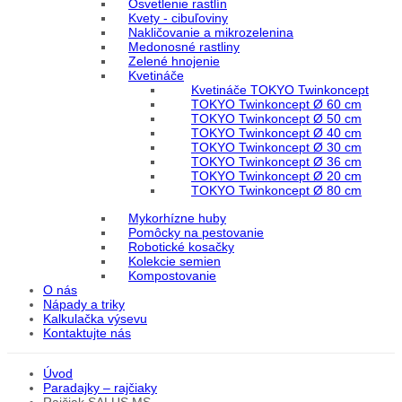
Osvetlenie rastlín
Kvety - cibuľoviny
Nakličovanie a mikrozelenina
Medonosné rastliny
Zelené hnojenie
Kvetináče
Kvetináče TOKYO Twinkoncept
TOKYO Twinkoncept Ø 60 cm
TOKYO Twinkoncept Ø 50 cm
TOKYO Twinkoncept Ø 40 cm
TOKYO Twinkoncept Ø 30 cm
TOKYO Twinkoncept Ø 36 cm
TOKYO Twinkoncept Ø 20 cm
TOKYO Twinkoncept Ø 80 cm
Mykorhízne huby
Pomôcky na pestovanie
Robotické kosačky
Kolekcie semien
Kompostovanie
O nás
Nápady a triky
Kalkulačka výsevu
Kontaktujte nás
Úvod
Paradajky – rajčiaky