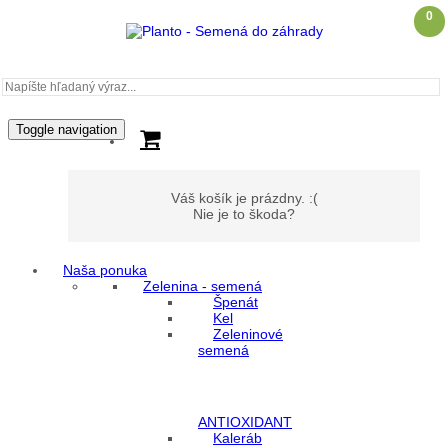
0
Toggle navigation
Váš košík je prázdny. :(
Nie je to škoda?
Naša ponuka
Zelenina - semená
Môj účet
Špenát
Kel
Zeleninové
Prihlásenie
semená
Registrácia
ANTIOXIDANT
Kaleráb