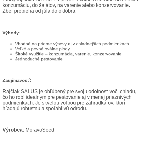
konzumáciu, do šalátov, na varenie alebo konzervovanie.
Zber prebieha od júla do októbra.
Výhody:
Vhodná na priame výsevy aj v chladnejších podmienkach
Veľké a pevné oválne plody
Široké využitie – konzumácia, varenie, konzervovanie
Jednoduché pestovanie
Zaujímavosť:
Rajčiak SALUS je obľúbený pre svoju odolnosť voči chladu,
čo ho robí ideálnym pre pestovanie aj v menej priaznivých
podmienkach. Je skvelou voľbou pre záhradkárov, ktorí
hľadajú robustnú a spoľahlivú odrodu.
Výrobca:
MoravoSeed