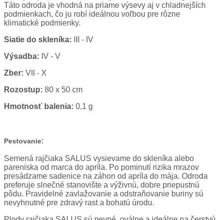
Táto odroda je vhodná na priame výsevy aj v chladnejších
podmienkach, čo ju robí ideálnou voľbou pre rôzne
klimatické podmienky.
Siatie do skleníka:
III - IV
Výsadba:
IV - V
Zber:
VII - X
Rozostup:
80 x 50 cm
Hmotnosť balenia:
0,1 g
Pestovanie:
Semená rajčiaka SALUS vysievame do skleníka alebo
pareniska od marca do apríla. Po pominutí rizika mrazov
presádzame sadenice na záhon od apríla do mája. Odroda
preferuje slnečné stanovište a výživnú, dobre priepustnú
pôdu. Pravidelné zavlažovanie a odstraňovanie buriny sú
nevyhnutné pre zdravý rast a bohatú úrodu.
Plody rajčiaka SALUS sú pevné, oválne a ideálne na čerstvú