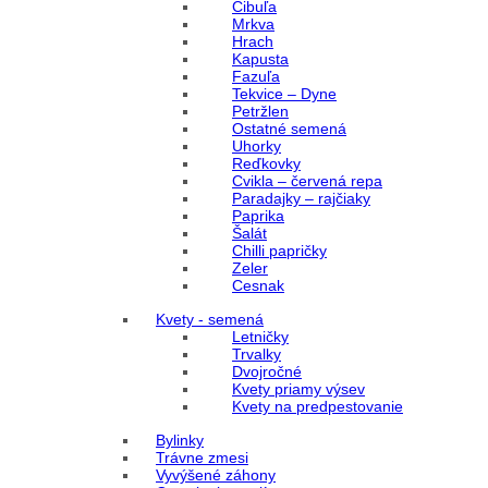
Cibuľa
Mrkva
Hrach
Kapusta
Fazuľa
Tekvice – Dyne
Petržlen
Ostatné semená
Uhorky
Reďkovky
Cvikla – červená repa
Paradajky – rajčiaky
Paprika
Šalát
Chilli papričky
Zeler
Cesnak
Kvety - semená
Letničky
Trvalky
Dvojročné
Kvety priamy výsev
Kvety na predpestovanie
Bylinky
Trávne zmesi
Vyvýšené záhony