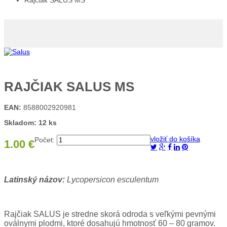
Rajčiak SALUS MS
RAJČIAK SALUS MS
EAN:
8588002920981
Skladom: 12 ks
vložiť do košíka
Počet:
1.00 €
Latinský názov:
Lycopersicon esculentum
Rajčiak SALUS je stredne skorá odroda s veľkými pevnými
oválnymi plodmi, ktoré dosahujú hmotnosť 60 – 80 gramov.