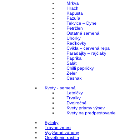
Mrkva
Hrach
Kapusta
Fazuľa
Tekvice – Dyne
Petržlen
Ostatné semená
Uhorky
Reďkovky
Cvikla – červená repa
Paradajky – rajčiaky
Paprika
Šalát
Chilli papričky
Zeler
Cesnak
Kvety - semená
Letničky
Trvalky
Dvojročné
Kvety priamy výsev
Kvety na predpestovanie
Bylinky
Trávne zmesi
Vyvýšené záhony
Osvetlenie rastlín