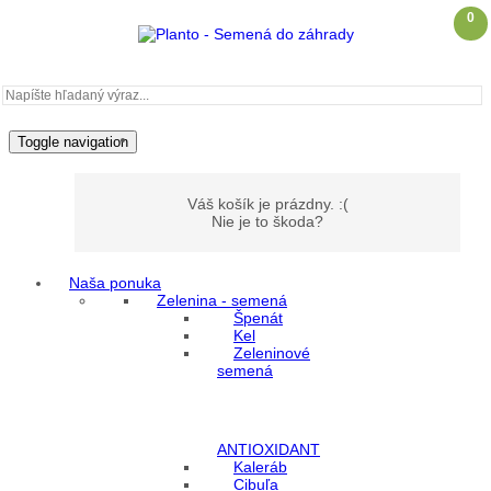
0
Toggle navigation
Váš košík je prázdny. :(
Nie je to škoda?
Naša ponuka
Zelenina - semená
Môj účet
Špenát
Kel
Zeleninové
Prihlásenie
semená
Registrácia
ANTIOXIDANT
Kaleráb
Cibuľa