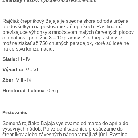
Latinský názov:
Lycopersicon esculentum
Rajčiak črepníkový Bajaja je stredne skorá odroda určená
predovšetkým na pestovanie v črepníkoch. Rastlina má
prevísajúce výhonky s množstvom malých červených plodov
o hmotnosti približne 8 – 10 gramov. Z jednej rastliny je
možné získať až 750 chutných paradajok, ktoré sú ideálne
na čerstvú konzumáciu.
Siatie:
III - IV
Výsadba:
V - VI
Zber:
VIII - IX
Hmotnosť balenia:
0,5 g
Pestovanie:
Semená rajčiaka Bajaja vysievame od marca do apríla do
výsevných nádob. Po vzídení sadenice presádzame do
črepníkov alebo závesných nádob v máji až júni. Rastlina