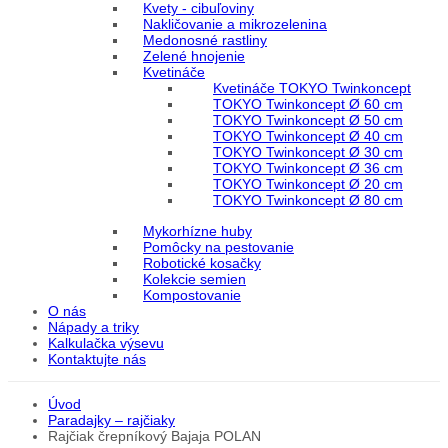
Kvety - cibuľoviny
Nakličovanie a mikrozelenina
Medonosné rastliny
Zelené hnojenie
Kvetináče
Kvetináče TOKYO Twinkoncept
TOKYO Twinkoncept Ø 60 cm
TOKYO Twinkoncept Ø 50 cm
TOKYO Twinkoncept Ø 40 cm
TOKYO Twinkoncept Ø 30 cm
TOKYO Twinkoncept Ø 36 cm
TOKYO Twinkoncept Ø 20 cm
TOKYO Twinkoncept Ø 80 cm
Mykorhízne huby
Pomôcky na pestovanie
Robotické kosačky
Kolekcie semien
Kompostovanie
O nás
Nápady a triky
Kalkulačka výsevu
Kontaktujte nás
Úvod
Paradajky – rajčiaky
Rajčiak črepníkový Bajaja POLAN