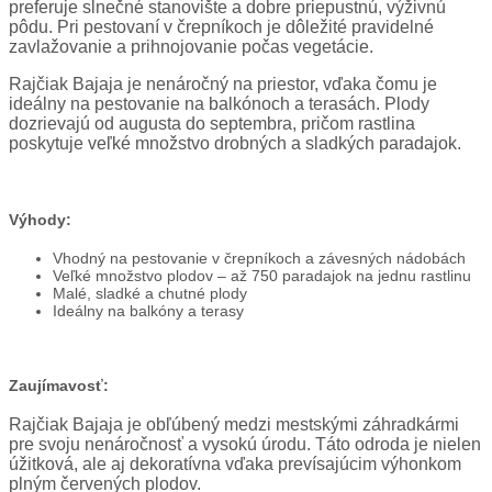
preferuje slnečné stanovište a dobre priepustnú, výživnú
pôdu. Pri pestovaní v črepníkoch je dôležité pravidelné
zavlažovanie a prihnojovanie počas vegetácie.
Rajčiak Bajaja je nenáročný na priestor, vďaka čomu je
ideálny na pestovanie na balkónoch a terasách. Plody
dozrievajú od augusta do septembra, pričom rastlina
poskytuje veľké množstvo drobných a sladkých paradajok.
Výhody:
Vhodný na pestovanie v črepníkoch a závesných nádobách
Veľké množstvo plodov – až 750 paradajok na jednu rastlinu
Malé, sladké a chutné plody
Ideálny na balkóny a terasy
Zaujímavosť:
Rajčiak Bajaja je obľúbený medzi mestskými záhradkármi
pre svoju nenáročnosť a vysokú úrodu. Táto odroda je nielen
úžitková, ale aj dekoratívna vďaka prevísajúcim výhonkom
plným červených plodov.