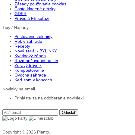
Zásady používania cookies
Často kladené otázky
GDPR
Pravidlá FB súťaží
Tipy / Nápady
Pestovanie zeleniny
Rok v záhrade
Recepty
Nový seriál - BYLINKY
Kvetinový záhon
Rozmnožovanie rastlín
Zdravý trávnik
Kompostovanie
Ovocná záhrada
Keď som v koncoch
Novinky na email
Prihláste sa na odoberanie noviniek!
Copyright © 2026
Planto.