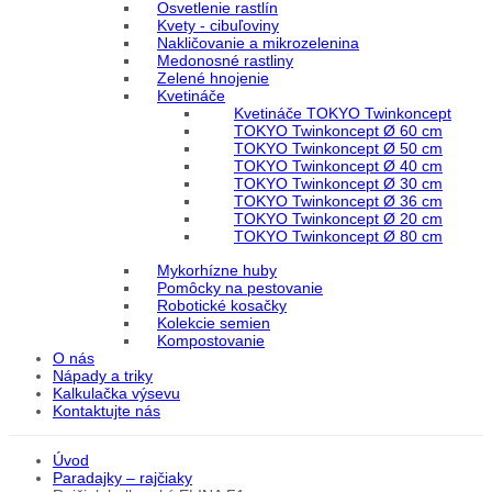
Osvetlenie rastlín
Kvety - cibuľoviny
Nakličovanie a mikrozelenina
Medonosné rastliny
Zelené hnojenie
Kvetináče
Kvetináče TOKYO Twinkoncept
TOKYO Twinkoncept Ø 60 cm
TOKYO Twinkoncept Ø 50 cm
TOKYO Twinkoncept Ø 40 cm
TOKYO Twinkoncept Ø 30 cm
TOKYO Twinkoncept Ø 36 cm
TOKYO Twinkoncept Ø 20 cm
TOKYO Twinkoncept Ø 80 cm
Mykorhízne huby
Pomôcky na pestovanie
Robotické kosačky
Kolekcie semien
Kompostovanie
O nás
Nápady a triky
Kalkulačka výsevu
Kontaktujte nás
Úvod
Paradajky – rajčiaky