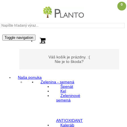
0
Toggle navigation
Váš košík je prázdny. :(
Nie je to škoda?
Naša ponuka
Zelenina - semená
Môj účet
Špenát
Kel
Zeleninové
Prihlásenie
semená
Registrácia
ANTIOXIDANT
Kaleráb