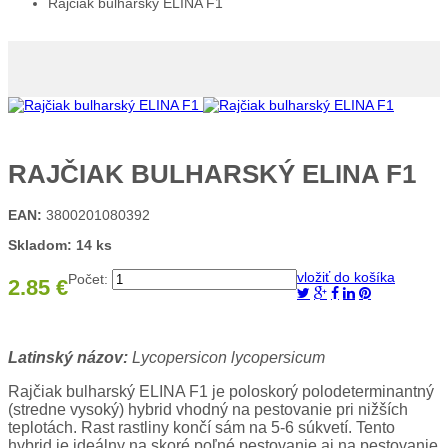
Rajčiak bulharský ELINA F1
RAJČIAK BULHARSKÝ ELINA F1
EAN:
3800201080392
Skladom: 14 ks
vložiť do košíka
Počet:
2.85 €
Latinský názov:
Lycopersicon lycopersicum
Rajčiak bulharský ELINA F1 je poloskorý polodeterminantný
(stredne vysoký) hybrid vhodný na pestovanie pri nižších
teplotách. Rast rastliny končí sám na 5-6 súkvetí. Tento
hybrid je ideálny na skoré poľné pestovanie aj na pestovanie