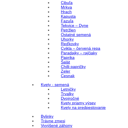
Cibuľa
Mrkva
Hrach
Kapusta
Fazuľa
Tekvice – Dyne
Petržlen
Ostatné semená
Uhorky
Reďkovky
Cvikla – červená repa
Paradajky – rajčiaky
Paprika
Šalát
Chilli papričky
Zeler
Cesnak
Kvety - semená
Letničky
Trvalky
Dvojročné
Kvety priamy výsev
Kvety na predpestovanie
Bylinky
Trávne zmesi
Vyvýšené záhony