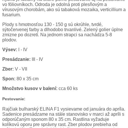
vo fóliovníkoch. Odroda je odolná proti plesňovým a
vírusovým chorobám, ako sú tabaková mozaika, verticillium a
fusarium.
Plody s hmotnosťou 130 - 150 g sú okrúhle, tvrdé,
sýtočervenej farby a dlhodobo trvanlivé. Zelený golier úplne
zmizne po dozretí. Na jednom strapci sa nachádza 5-8
plodov.
Výsev:
I - IV
Presádzanie:
III - IV
Zber:
V - VII
Spon:
80 x 35 cm
Množstvo kusov v balení:
cca 60 ks
Pestovanie:
Rajčiak bulharský ELINA F1 vysievame od januára do apríla.
Sadenice presádzame na stále stanovisko v marci až apríli s
odporúčaným sponom 80 x 35 cm. Rastlina vyžaduje
kolíkovú oporu pre správny rast. Zber plodov prebieha od