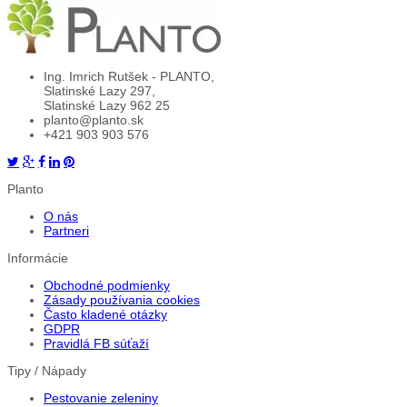
Ing. Imrich Rutšek - PLANTO,
Slatinské Lazy 297,
Slatinské Lazy 962 25
planto@planto.sk
+421 903 903 576
Planto
O nás
Partneri
Informácie
Obchodné podmienky
Zásady používania cookies
Často kladené otázky
GDPR
Pravidlá FB súťaží
Tipy / Nápady
Pestovanie zeleniny