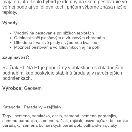
mája do júla. Tento hybrid je ideálny na skoré pestovanie vo
voľnej pôde aj vo fóliovníkoch, pričom výborne znáša nižšie
teploty.
Výhody:
Vhodný na pestovanie pri nižších teplotách
Odolnosť voči plesňovým a vírusovým chorobám
Dlhodobo trvanlivé plody s výbornou kvalitou
Možnosť pestovania vo fóliovníkoch aj na poli
Zaujímavosť:
Rajčiak ELINA F1 je populárny v oblastiach s chladnejším
podnebím, kde poskytuje stabilnú úrodu aj v náročnejších
podmienkach.
Výrobca:
Geosem
Kategoria :
Paradajky – rajčiaky
Tagy :
semeno, semiačko, osivo, semená, semeno paradajky,
semeno paradajka, semeno rajčiak, rajčiak, osivo rajčiak, bulharské
paradajky, semená bulharských paradajok; bulharské rajčiaky