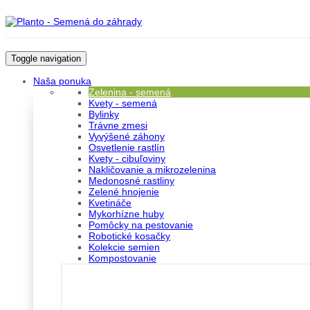
Toggle navigation
Naša ponuka
Zelenina - semená
Kvety - semená
Bylinky
Trávne zmesi
Vyvýšené záhony
Osvetlenie rastlín
Kvety - cibuľoviny
Nakličovanie a mikrozelenina
Medonosné rastliny
Zelené hnojenie
Kvetináče
Mykorhízne huby
Pomôcky na pestovanie
Robotické kosačky
Kolekcie semien
Kompostovanie