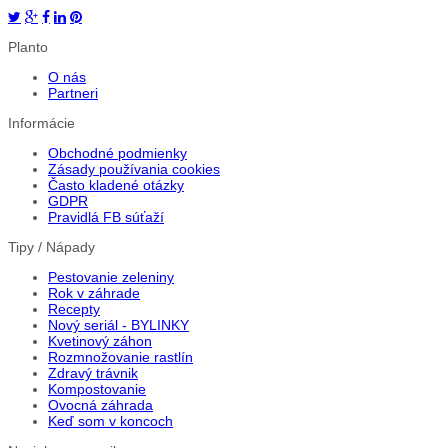
Planto
O nás
Partneri
Informácie
Obchodné podmienky
Zásady používania cookies
Často kladené otázky
GDPR
Pravidlá FB súťaží
Tipy / Nápady
Pestovanie zeleniny
Rok v záhrade
Recepty
Nový seriál - BYLINKY
Kvetinový záhon
Rozmnožovanie rastlín
Zdravý trávnik
Kompostovanie
Ovocná záhrada
Keď som v koncoch