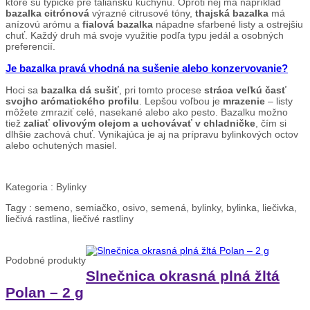
ktoré sú typické pre taliansku kuchyňu. Oproti nej má napríklad
bazalka citrónová
výrazné citrusové tóny,
thajská bazalka
má
anízovú arómu a
fialová bazalka
nápadne sfarbené listy a ostrejšiu
chuť. Každý druh má svoje využitie podľa typu jedál a osobných
preferencií.
Je bazalka pravá vhodná na sušenie alebo konzervovanie?
Hoci sa
bazalka dá sušiť
, pri tomto procese
stráca veľkú časť
svojho arómatického profilu
. Lepšou voľbou je
mrazenie
– listy
môžete zmraziť celé, nasekané alebo ako pesto. Bazalku možno
tiež
zaliať olivovým olejom a uchovávať v chladničke
, čím si
dlhšie zachová chuť. Vynikajúca je aj na prípravu bylinkových octov
alebo ochutených masiel.
Kategoria :
Bylinky
Tagy :
semeno, semiačko, osivo, semená, bylinky, bylinka, liečivka,
liečivá rastlina, liečivé rastliny
Podobné
produkty
Slnečnica okrasná plná žltá
Polan – 2 g