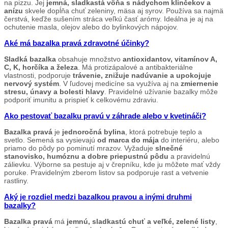
na pizzu. Jej
jemná, sladkastá vôňa s nádychom klinčekov a
anízu
skvele dopĺňa chuť zeleniny, mäsa aj syrov. Používa sa najmä
čerstvá, keďže sušením stráca veľkú časť arómy. Ideálna je aj na
ochutenie masla, olejov alebo do bylinkových nápojov.
Aké má bazalka pravá zdravotné účinky?
Sladká bazalka
obsahuje množstvo
antioxidantov, vitamínov A,
C, K, horčíka a železa
. Má protizápalové a antibakteriálne
vlastnosti, podporuje
trávenie, znižuje nadúvanie a upokojuje
nervový systém
. V ľudovej medicíne sa využíva aj na
zmiernenie
stresu, únavy a bolesti hlavy
. Pravidelné užívanie bazalky môže
podporiť imunitu a prispieť k celkovému zdraviu.
Ako pestovať bazalku pravú v záhrade alebo v kvetináči?
Bazalka pravá
je
jednoročná bylina
, ktorá potrebuje teplo a
svetlo. Semená sa vysievajú
od marca do mája
do interiéru, alebo
priamo do pôdy po pominutí mrazov. Vyžaduje
slnečné
stanovisko, humóznu a dobre priepustnú pôdu
a pravidelnú
zálievku. Výborne sa pestuje aj v črepníku, kde ju môžete mať vždy
poruke. Pravidelným zberom listov sa podporuje rast a vetvenie
rastliny.
Aký je rozdiel medzi bazalkou pravou a inými druhmi
bazalky?
Bazalka pravá
má
jemnú, sladkastú chuť a veľké, zelené listy
,