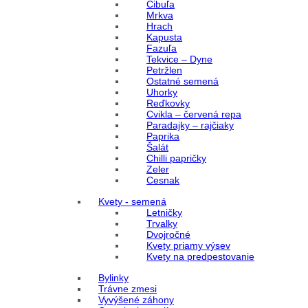
Cibuľa
Mrkva
Hrach
Kapusta
Fazuľa
Tekvice – Dyne
Petržlen
Ostatné semená
Uhorky
Reďkovky
Cvikla – červená repa
Paradajky – rajčiaky
Paprika
Šalát
Chilli papričky
Zeler
Cesnak
Kvety - semená
Letničky
Trvalky
Dvojročné
Kvety priamy výsev
Kvety na predpestovanie
Bylinky
Trávne zmesi
Vyvýšené záhony