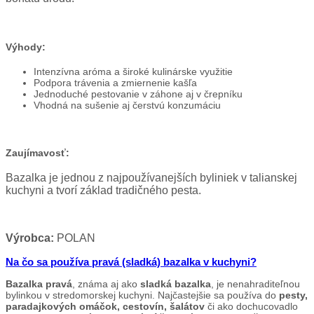
Výhody:
Intenzívna aróma a široké kulinárske využitie
Podpora trávenia a zmiernenie kašľa
Jednoduché pestovanie v záhone aj v črepníku
Vhodná na sušenie aj čerstvú konzumáciu
Zaujímavosť:
Bazalka je jednou z najpoužívanejších byliniek v talianskej
kuchyni a tvorí základ tradičného pesta.
Výrobca:
POLAN
Na čo sa používa pravá (sladká) bazalka v kuchyni?
Bazalka pravá
, známa aj ako
sladká bazalka
, je nenahraditeľnou
bylinkou v stredomorskej kuchyni. Najčastejšie sa používa do
pesty,
paradajkových omáčok, cestovín, šalátov
či ako dochucovadlo