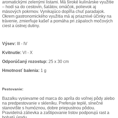
aromatickými zelenými listami. Má široké kulinárske využitie
– hodí sa do cestovín, šalátov, omáčok, polievok aj
mäsových pokrmov. Vynikajúco dopĺňa chuť paradajok.
Okrem gastronomického využitia má aj priaznivé účinky na
trávenie, zmierňuje kašeľ a pomáha pri zápaloch močových
ciest a ústnej dutiny.
Výsev:
III - IV
Kvitnutie:
VI - X
Odporúčaný rozostup:
25 x 30 cm
Hmotnosť balenia:
1 g
Pestovanie:
Bazalku vysievame od marca do apríla do voľnej pôdy alebo
na predpestovanie v skleníku. Preferuje teplé, slnečné
stanovište s humóznou, dobre priepustnou pôdou.
Pravidelná zálievka a zaštipovanie listov podporujú rast a
bohatú úrodu.