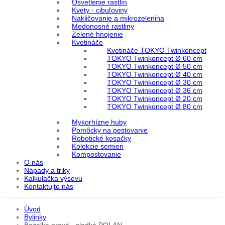
Osvetlenie rastlín
Kvety - cibuľoviny
Nakličovanie a mikrozelenina
Medonosné rastliny
Zelené hnojenie
Kvetináče
Kvetináče TOKYO Twinkoncept
TOKYO Twinkoncept Ø 60 cm
TOKYO Twinkoncept Ø 50 cm
TOKYO Twinkoncept Ø 40 cm
TOKYO Twinkoncept Ø 30 cm
TOKYO Twinkoncept Ø 36 cm
TOKYO Twinkoncept Ø 20 cm
TOKYO Twinkoncept Ø 80 cm
Mykorhízne huby
Pomôcky na pestovanie
Robotické kosačky
Kolekcie semien
Kompostovanie
O nás
Nápady a triky
Kalkulačka výsevu
Kontaktujte nás
Úvod
Bylinky