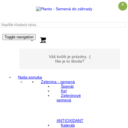
0
Toggle navigation
Váš košík je prázdny. :(
Nie je to škoda?
Naša ponuka
Zelenina - semená
Môj účet
Špenát
Kel
Zeleninové
Prihlásenie
semená
Registrácia
ANTIOXIDANT
Kaleráb