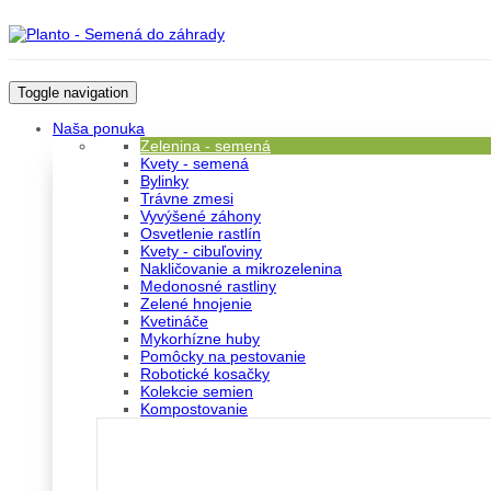
Toggle navigation
Naša ponuka
Zelenina - semená
Kvety - semená
Bylinky
Trávne zmesi
Vyvýšené záhony
Osvetlenie rastlín
Kvety - cibuľoviny
Nakličovanie a mikrozelenina
Medonosné rastliny
Zelené hnojenie
Kvetináče
Mykorhízne huby
Pomôcky na pestovanie
Robotické kosačky
Kolekcie semien
Kompostovanie