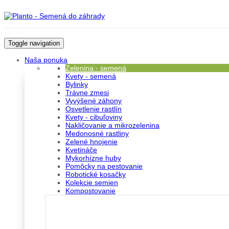
Toggle navigation
Naša ponuka
Zelenina - semená
Kvety - semená
Bylinky
Trávne zmesi
Vyvýšené záhony
Osvetlenie rastlín
Kvety - cibuľoviny
Nakličovanie a mikrozelenina
Medonosné rastliny
Zelené hnojenie
Kvetináče
Mykorhízne huby
Pomôcky na pestovanie
Robotické kosačky
Kolekcie semien
Kompostovanie