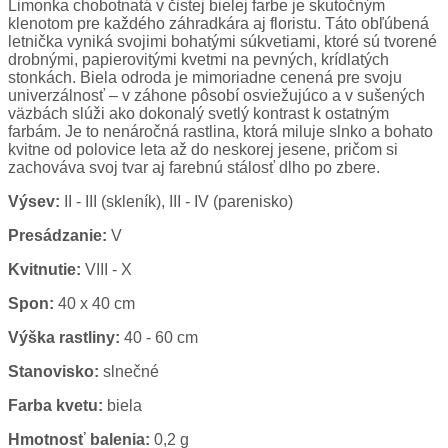
Limonka chobotnatá v čistej bielej farbe je skutočným
klenotom pre každého záhradkára aj floristu. Táto obľúbená
letnička vyniká svojimi bohatými súkvetiami, ktoré sú tvorené
drobnými, papierovitými kvetmi na pevných, krídlatých
stonkách. Biela odroda je mimoriadne cenená pre svoju
univerzálnosť – v záhone pôsobí osviežujúco a v sušených
väzbách slúži ako dokonalý svetlý kontrast k ostatným
farbám. Je to nenáročná rastlina, ktorá miluje slnko a bohato
kvitne od polovice leta až do neskorej jesene, pričom si
zachováva svoj tvar aj farebnú stálosť dlho po zbere.
Výsev:
II - III (skleník), III - IV (parenisko)
Presádzanie:
V
Kvitnutie:
VIII - X
Spon:
40 x 40 cm
Výška rastliny:
40 - 60 cm
Stanovisko:
slnečné
Farba kvetu:
biela
Hmotnosť balenia:
0,2 g