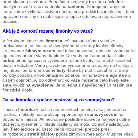
pred hlavnou sezónou. Bohatšie rozvetvený trs nám následne
poskytne oveľa viac materiálu na
sušenie
. Sledujeme, aby sme
tento zákrok vykonali čistými nástrojmi a predišli tak infekciám. Takto
upravené rastliny sú stabilnejšie a lepšie odolávajú nepriaznivému
počasiu.
Aká je životnosť rezanej limonky vo váze?
V čerstvom stave nás
limonka
teší svojou krásou vo váze
prekvapivo dlho, často až dva týždne bez straty kvality. Stonky
zrezávame
šikmým rezom
pod tečúcou vodou, aby sme zabezpečili
optimálny príjem vlahy do pletív. Do vody môžeme pridať štipku
cukru
alebo špeciálnu výživu pre rezané kvety, čo predĺži sviežosť
bielych kalichov. Vodu pravidelne vymieňame a dbáme na to, aby v
nej neboli ponorené žiadne
listy
, ktoré by mohli začať hniť. Biele
odrody pôsobia v kombinácii so zeleňou mimoriadne
elegantne
a
čistým dojmom. Aj po odkvitnutí vo váze môžeme tieto kvety ešte
stále využiť na
vysušenie
. Je to jedna z najvďačnejších rastlín pre
floristické účely.
Dá sa limonka úspešne pestovať aj zo samovýsevu?
Hoci sa
limonka
v našich podmienkach pestuje ako jednoročná
rastlina, niekedy nás prekvapí spontánnym
samovýsevom
na
pôvodnom mieste. Ak necháme posledné súkvetia na jeseň úplne
dozrieť a vysemeniť, mladé rastlinky sa môžu objaviť nasledujúcu
jar
. Tieto jedince sú často veľmi robustné, pretože prešli
prirodzenou
stratifikáciou
počas zimných mesiacov. Musíme však