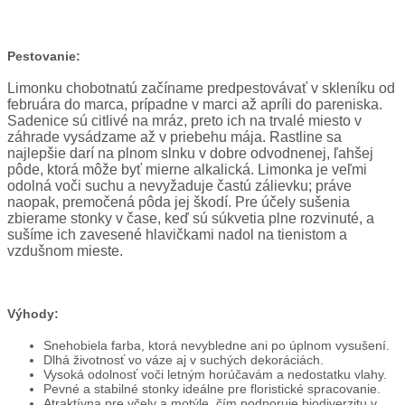
Pestovanie:
Limonku chobotnatú začíname predpestovávať v skleníku od
februára do marca, prípadne v marci až apríli do pareniska.
Sadenice sú citlivé na mráz, preto ich na trvalé miesto v
záhrade vysádzame až v priebehu mája. Rastline sa
najlepšie darí na plnom slnku v dobre odvodnenej, ľahšej
pôde, ktorá môže byť mierne alkalická. Limonka je veľmi
odolná voči suchu a nevyžaduje častú zálievku; práve
naopak, premočená pôda jej škodí. Pre účely sušenia
zbierame stonky v čase, keď sú súkvetia plne rozvinuté, a
sušíme ich zavesené hlavičkami nadol na tienistom a
vzdušnom mieste.
Výhody:
Snehobiela farba, ktorá nevybledne ani po úplnom vysušení.
Dlhá životnosť vo váze aj v suchých dekoráciách.
Vysoká odolnosť voči letným horúčavám a nedostatku vlahy.
Pevné a stabilné stonky ideálne pre floristické spracovanie.
Atraktívna pre včely a motýle, čím podporuje biodiverzitu v