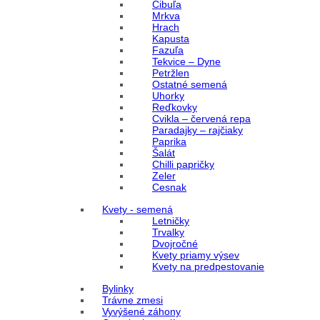
Cibuľa
Mrkva
Hrach
Kapusta
Fazuľa
Tekvice – Dyne
Petržlen
Ostatné semená
Uhorky
Reďkovky
Cvikla – červená repa
Paradajky – rajčiaky
Paprika
Šalát
Chilli papričky
Zeler
Cesnak
Kvety - semená
Letničky
Trvalky
Dvojročné
Kvety priamy výsev
Kvety na predpestovanie
Bylinky
Trávne zmesi
Vyvýšené záhony