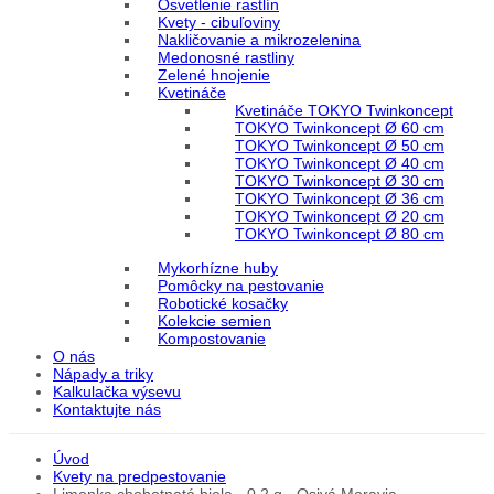
Osvetlenie rastlín
Kvety - cibuľoviny
Nakličovanie a mikrozelenina
Medonosné rastliny
Zelené hnojenie
Kvetináče
Kvetináče TOKYO Twinkoncept
TOKYO Twinkoncept Ø 60 cm
TOKYO Twinkoncept Ø 50 cm
TOKYO Twinkoncept Ø 40 cm
TOKYO Twinkoncept Ø 30 cm
TOKYO Twinkoncept Ø 36 cm
TOKYO Twinkoncept Ø 20 cm
TOKYO Twinkoncept Ø 80 cm
Mykorhízne huby
Pomôcky na pestovanie
Robotické kosačky
Kolekcie semien
Kompostovanie
O nás
Nápady a triky
Kalkulačka výsevu
Kontaktujte nás
Úvod
Kvety na predpestovanie