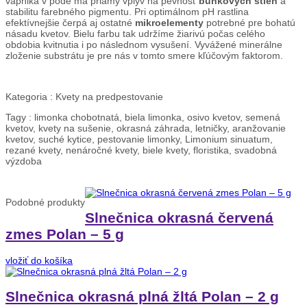
vápnika v pôde má priamy vplyv na pevnosť
bunkových stien
a
stabilitu farebného pigmentu. Pri optimálnom pH rastlina
efektívnejšie čerpá aj ostatné
mikroelementy
potrebné pre bohatú
násadu kvetov. Bielu farbu tak udržíme žiarivú počas celého
obdobia kvitnutia i po následnom vysušení. Vyvážené minerálne
zloženie substrátu je pre nás v tomto smere kľúčovým faktorom.
Kategoria :
Kvety na predpestovanie
Tagy :
limonka chobotnatá, biela limonka, osivo kvetov, semená
kvetov, kvety na sušenie, okrasná záhrada, letničky, aranžovanie
kvetov, suché kytice, pestovanie limonky, Limonium sinuatum,
rezané kvety, nenáročné kvety, biele kvety, floristika, svadobná
výzdoba
Podobné
produkty
Slnečnica okrasná červená
zmes Polan – 5 g
vložiť do košíka
Slnečnica okrasná plná žltá Polan – 2 g