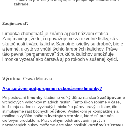
záhrade.
Zaujímavosť:
Limonka chobotnatá je známa aj pod názvom statica.
Zaujímavé je, že to, čo považujeme za okvetné lístky, sú v
skutočnosti trváce kalichy. Samotné kvietky sú drobné, biele
a jemné, ukryté vo vnútri týchto farebných kalichov. Práve
táto pevná "pergamenová" štruktúra kalichov umožňuje
limonke vyzerať ako čerstvá aj po rokoch v sušenej kytici.
Výrobca:
Osivá Moravia
Ako správne podporujeme rozkonárenie limonky?
Pri pestovaní
limonky
kladieme veľký dôraz na skoré
zaštipovanie
vrcholových výhonkov mladých rastlín. Tento úkon robíme v čase,
keď majú sadenice vyvinutých niekoľko párov pravých listov, čím
stimulujeme rast bočných
púčikov
. Výsledkom je kompaktnejšia
rastlina s vyšším počtom
kvetných stoniek
, ktoré sú pre nás
cieľovým produktom. Pravidelným odstraňovaním prvých
naznačených pukov môžeme ešte viac posilniť
koreňovú sústavu