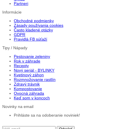
Partneri
Informácie
Obchodné podmienky
Zásady používania cookies
Často kladené otázky
GDPR
Pravidlá FB súťaží
Tipy / Nápady
Pestovanie zeleniny
Rok v záhrade
Recepty
Nový seriál - BYLINKY
Kvetinový záhon
Rozmnožovanie rastlín
Zdravý trávnik
Kompostovanie
Ovocná záhrada
Keď som v koncoch
Novinky na email
Prihláste sa na odoberanie noviniek!