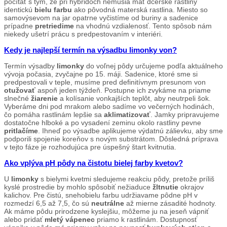
počítať s tým, že pri hybridoch nemusia mať dcérske rastliny
identickú
bielu farbu
ako pôvodná materská rastlina. Miesto so
samovýsevom na jar opatrne vyčistíme od buriny a sadenice
prípadne
pretriedime
na vhodnú vzdialenosť. Tento spôsob nám
niekedy ušetrí prácu s predpestovaním v interiéri.
Kedy je najlepší termín na výsadbu limonky von?
Termín výsadby
limonky
do voľnej pôdy určujeme podľa aktuálneho
vývoja počasia, zvyčajne po 15. máji. Sadenice, ktoré sme si
predpestovali v teple, musíme pred definitívnym presunom von
otužovať
aspoň jeden týždeň. Postupne ich zvykáme na priame
slnečné
žiarenie
a kolísanie vonkajších teplôt, aby neutrpeli šok.
Vyberáme dni pod mrakom alebo sadíme vo večerných hodinách,
čo pomáha rastlinám lepšie sa
aklimatizovať
. Jamky pripravujeme
dostatočne hlboké a po vysadení zeminu okolo rastliny pevne
pritlačíme
. Ihneď po výsadbe aplikujeme výdatnú zálievku, aby sme
podporili spojenie koreňov s novým substrátom. Dôsledná príprava
v tejto fáze je rozhodujúca pre úspešný štart kvitnutia.
Ako vplýva pH pôdy na čistotu bielej farby kvetov?
U
limonky
s bielymi kvetmi sledujeme reakciu pôdy, pretože príliš
kyslé prostredie by mohlo spôsobiť nežiaduce
žltnutie
okrajov
kalichov. Pre čistú, snehobielu farbu udržiavame pôdne pH v
rozmedzí 6,5 až 7,5, čo sú
neutrálne
až mierne zásadité hodnoty.
Ak máme pôdu prirodzene kyslejšiu, môžeme ju na jeseň vápniť
alebo pridať
mletý vápenec
priamo k rastlinám. Dostupnosť