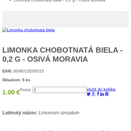
Limonka chobotnatá biela - 0,2 g - Osivá Moravia
LIMONKA CHOBOTNATÁ BIELA -
0,2 G - OSIVÁ MORAVIA
EAN:
8596019209319
Skladom: 5 ks
vložiť do košíka
Počet:
1.00 €
Latinský názov:
Limonium sinuatum