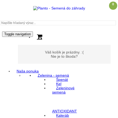
0
Toggle navigation
Váš košík je prázdny. :(
Nie je to škoda?
Naša ponuka
Zelenina - semená
Môj účet
Špenát
Kel
Zeleninové
Prihlásenie
semená
Registrácia
ANTIOXIDANT
Kaleráb