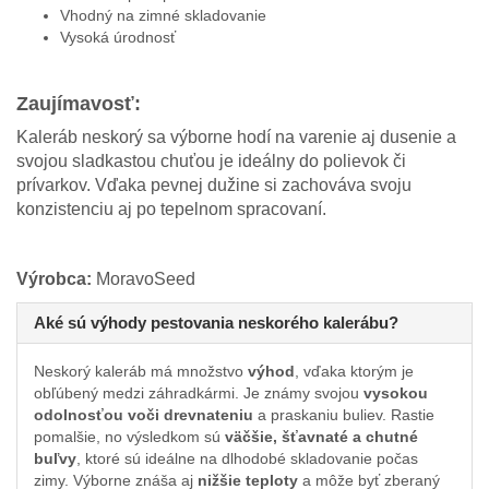
Vhodný na zimné skladovanie
Vysoká úrodnosť
Zaujímavosť:
Kaleráb neskorý sa výborne hodí na varenie aj dusenie a
svojou sladkastou chuťou je ideálny do polievok či
prívarkov. Vďaka pevnej dužine si zachováva svoju
konzistenciu aj po tepelnom spracovaní.
Výrobca:
MoravoSeed
Aké sú výhody pestovania neskorého kalerábu?
Neskorý kaleráb má množstvo
výhod
, vďaka ktorým je
obľúbený medzi záhradkármi. Je známy svojou
vysokou
odolnosťou voči drevnateniu
a praskaniu buliev. Rastie
pomalšie, no výsledkom sú
väčšie, šťavnaté a chutné
buľvy
, ktoré sú ideálne na dlhodobé skladovanie počas
zimy. Výborne znáša aj
nižšie teploty
a môže byť zberaný