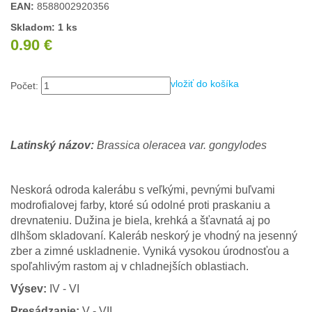
EAN:
8588002920356
Skladom: 1 ks
0.90 €
vložiť do košíka
Počet:
Latinský názov:
Brassica oleracea var. gongylodes
Neskorá odroda kalerábu s veľkými, pevnými buľvami
modrofialovej farby, ktoré sú odolné proti praskaniu a
drevnateniu. Dužina je biela, krehká a šťavnatá aj po
dlhšom skladovaní. Kaleráb neskorý je vhodný na jesenný
zber a zimné uskladnenie. Vyniká vysokou úrodnosťou a
spoľahlivým rastom aj v chladnejších oblastiach.
Výsev:
IV - VI
Presádzanie:
V - VII