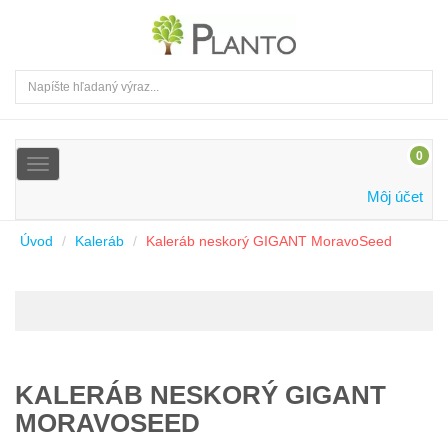
0
Toggle
navigation
Môj účet
Úvod
Kaleráb
Kaleráb neskorý GIGANT MoravoSeed
KALERÁB NESKORÝ GIGANT
MORAVOSEED