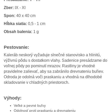
Zber:
IX - XI
Spon:
40 x 40 cm
Hĺbka siatia:
0,5 - 1 cm
Obsah balenia:
1 g
Pestovanie:
Kaleráb neskorý vyžaduje slnečné stanovisko a hlinitú,
výživnú pôdu s dostatkom vlahy. Sadenice presádzame do
voľnej pôdy po pominutí mrazov. Rastliny je vhodné
pravidelne zalievať, aby sa zabránilo drevnateniu buľiev.
Odroda je odolná voči praskaniu a vhodná na dlhodobé
skladovanie v chladných priestoroch.
Výhody:
Veľké a pevné buľvy
Odolnosť proti praskaniu a drevnateniu