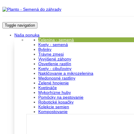
Toggle navigation
Naša ponuka
Zelenina - semená
Kvety - semená
Bylinky
Trávne zmesi
Vyvýšené záhony
Osvetlenie rastlín
Kvety - cibuľoviny
Nakličovanie a mikrozelenina
Medonosné rastliny
Zelené hnojenie
Kvetináče
Mykorhízne huby
Pomôcky na pestovanie
Robotické kosačky
Kolekcie semien
Kompostovanie