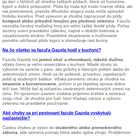
jej darí v ľahších až stredne ťažkých pôdach, ktoré sú humózne,
kypré a dobre priepustné. Pôda by mala byť trvalo mierne vlhká, ale
nie premokrená, pretože dlhodobo stojaca voda môže spôsobiť
hnilobu koreňov. Pred výsevom je vhodné zapracovať do pôdy
kompost alebo prírodné hnojivo pre plodovú zeleninu
. Fazuľa
neznáša čerstvý maštaľný hnoj ani veľmi ťažké ílovité pôdy. Počas
sezóny ocení pravidelnú zálievku, najmä v období kvitnutia a
nasadzovania strukov. Pravidelné okopávanie a mulčovanie
pomáha udržiavať pôdu kyprú a obmedzuje rast buriny.
Na čo všetko sa fazuľa Gazela hodí v kuchyni?
Fazuľa Gazela má
jemnú chuť a chrumkavú, mäsitú dužinu
,
vďaka čomu je veľmi univerzálna v kuchyni. Mladé struky sú
výborné na varenie v pare, ako príloha k hlavným jedlám alebo do
zeleninových zmesí. Hodí sa do polievok, prívarkov, zapekaných
jedál aj studených šalátov. Vďaka pevnému struku je vhodná na
mrazenie a konzervovanie
, pričom si po tepelnej úprave dobre
drží tvar. Môže byť aj súčasťou zaváraných zeleninových zmesí na
zimu. Pri správnom uvarení zostáva príjemne krehká a nestráca
svoju chuť. Je vhodná pre ľudí, ktorí hľadajú zdravú a výživnú
zeleninu na pravidelné používanie.
Aké chyby sa pri pestovaní fazule Gazela vyskytujú
najčastejšie?
Častou chybou je výsev do
studeného alebo premokreného
záhona
, kde semená pomaly klíčia alebo úplne zhnijú. Problémom