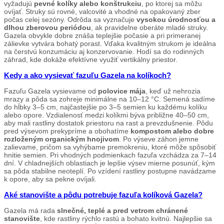
vyžadujú
pevné kolíky alebo konštrukciu
, po ktorej sa môžu
ovíjať. Struky sú rovné, valcovité a vhodné na opakovaný zber
počas celej sezóny. Odrôda sa vyznačuje
vysokou úrodnosťou a
dlhou zberovou periódou
, ak pravidelne oberáte mladé struky.
Gazela obvykle dobre znáša teplejšie počasie a pri primeranej
zálievke vytvára bohatý porast. Vďaka kvalitným strukom je ideálna
na čerstvú konzumáciu aj konzervovanie. Hodí sa do rodinných
záhrad, kde dokáže efektívne využiť vertikálny priestor.
Kedy a ako vysievať fazuľu Gazela na kolíkoch?
Fazuľu Gazela vysievame od
polovice mája
, keď už nehrozia
mrazy a pôda sa zohreje minimálne na 10–12 °C. Semená sadíme
do hĺbky 3–5 cm, najčastejšie po 3–5 semien ku každému kolíku
alebo opore. Vzdialenosť medzi kolíkmi býva približne 40–50 cm,
aby mali rastliny dostatok priestoru na rast a prevzdušnenie. Pôdu
pred výsevom prekypríme a obohatíme
kompostom alebo dobre
rozloženým organickým hnojivom
. Po výseve záhon jemne
zalievame, pričom sa vyhýbame premokreniu, ktoré môže spôsobiť
hnitie semien. Pri vhodných podmienkach fazuľa vzchádza za 7–14
dní. V chladnejších oblastiach je lepšie výsev mierne posunúť, kým
sa pôda stabilne neoteplí. Po vzídení rastliny postupne navádzame
k opore, aby sa pekne ovíjali.
Aké stanovište a pôdu potrebuje fazuľa kolíková Gazela?
Gazela má rada
slnečné, teplé a pred vetrom chránené
stanovište
, kde rastliny rýchlo rastú a bohato kvitnú. Najlepšie sa