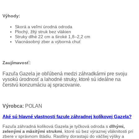
Výhody:
Skorá a veľmi úrodná odroda
Plochý, žltý struk bez vlákien
Struky dlhé 22 cm a široké 1,8–2,2 cm
Viacnásobný zber a výborná chuť
Zaujímavosť:
Fazuľa Gazela je obľúbená medzi záhradkármi pre svoju
vysokú úrodnosť a lahodné struky, ktoré sú ideálne na
čerstvú konzumáciu aj spracovanie.
Výrobca:
POLAN
Aké sú hlavné vlastnosti fazule záhradnej kolíkovej Gazela?
Fazuľa záhradná kolíková Gazela je tyčková odroda s
dlhými,
zelenými a mäsitými strukmi
, ktoré sú bez výraznej vláknitosti pri
zbere v správnom štádiu. Rastliny dorastajú do väčšej výšky a