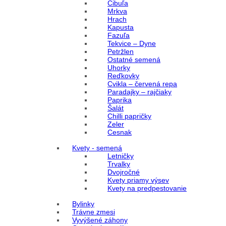
Cibuľa
Mrkva
Hrach
Kapusta
Fazuľa
Tekvice – Dyne
Petržlen
Ostatné semená
Uhorky
Reďkovky
Cvikla – červená repa
Paradajky – rajčiaky
Paprika
Šalát
Chilli papričky
Zeler
Cesnak
Kvety - semená
Letničky
Trvalky
Dvojročné
Kvety priamy výsev
Kvety na predpestovanie
Bylinky
Trávne zmesi
Vyvýšené záhony