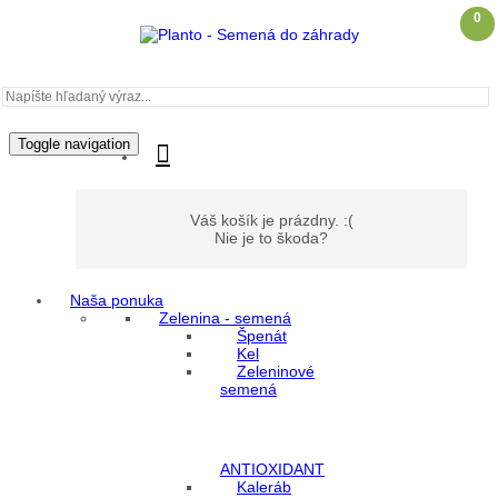
0
Toggle navigation
Váš košík je prázdny. :(
Nie je to škoda?
Naša ponuka
Zelenina - semená
Môj účet
Špenát
Kel
Zeleninové
Prihlásenie
semená
Registrácia
ANTIOXIDANT
Kaleráb