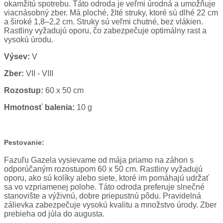
okamžitú spotrebu. Táto odroda je veľmi úrodná a umožňuje
viacnásobný zber. Má ploché, žlté struky, ktoré sú dlhé 22 cm
a široké 1,8–2,2 cm. Struky sú veľmi chutné, bez vlákien.
Rastliny vyžadujú oporu, čo zabezpečuje optimálny rast a
vysokú úrodu.
Výsev:
V
Zber:
VII - VIII
Rozostup:
60 x 50 cm
Hmotnosť balenia:
10 g
Pestovanie:
Fazuľu Gazela vysievame od mája priamo na záhon s
odporúčaným rozostupom 60 x 50 cm. Rastliny vyžadujú
oporu, ako sú kolíky alebo siete, ktoré im pomáhajú udržať
sa vo vzpriamenej polohe. Táto odroda preferuje slnečné
stanovište a výživnú, dobre priepustnú pôdu. Pravidelná
zálievka zabezpečuje vysokú kvalitu a množstvo úrody. Zber
prebieha od júla do augusta.