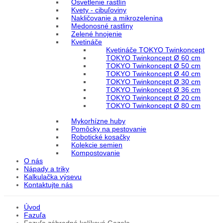
Osvetlenie rastlín
Kvety - cibuľoviny
Nakličovanie a mikrozelenina
Medonosné rastliny
Zelené hnojenie
Kvetináče
Kvetináče TOKYO Twinkoncept
TOKYO Twinkoncept Ø 60 cm
TOKYO Twinkoncept Ø 50 cm
TOKYO Twinkoncept Ø 40 cm
TOKYO Twinkoncept Ø 30 cm
TOKYO Twinkoncept Ø 36 cm
TOKYO Twinkoncept Ø 20 cm
TOKYO Twinkoncept Ø 80 cm
Mykorhízne huby
Pomôcky na pestovanie
Robotické kosačky
Kolekcie semien
Kompostovanie
O nás
Nápady a triky
Kalkulačka výsevu
Kontaktujte nás
Úvod
Fazuľa