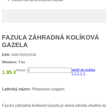
Fazuľa záhradná kolíková Gazela
FAZUĽA ZÁHRADNÁ KOLÍKOVÁ
GAZELA
EAN:
5905782022538
Skladom: 7 ks
vložiť do košíka
Počet:
1.95 €
Latinský názov:
Phaseolus vulgaris
Fazuľa záhradná kolíková Gazela je skorá odroda vhodná na