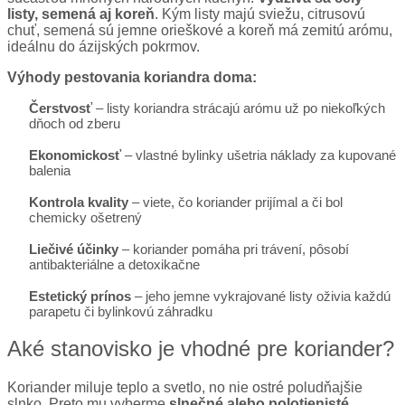
listy, semená aj koreň
. Kým listy majú sviežu, citrusovú
chuť, semená sú jemne orieškové a koreň má zemitú arómu,
ideálnu do ázijských pokrmov.
Výhody pestovania koriandra doma:
Čerstvosť
– listy koriandra strácajú arómu už po niekoľkých
dňoch od zberu
Ekonomickosť
– vlastné bylinky ušetria náklady za kupované
balenia
Kontrola kvality
– viete, čo koriander prijímal a či bol
chemicky ošetrený
Liečivé účinky
– koriander pomáha pri trávení, pôsobí
antibakteriálne a detoxikačne
Estetický prínos
– jeho jemne vykrajované listy oživia každú
parapetu či bylinkovú záhradku
Aké stanovisko je vhodné pre koriander?
Koriander miluje teplo a svetlo, no nie ostré poludňajšie
slnko. Preto mu vyberme
slnečné alebo polotienisté