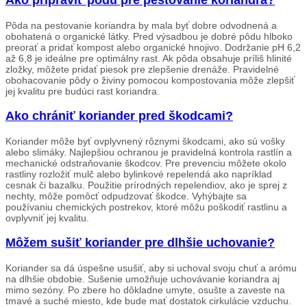
Ako pripraviť pôdu pre pestovanie koriandra?
Pôda na pestovanie koriandra by mala byť dobre odvodnená a
obohatená o organické látky. Pred výsadbou je dobré pôdu hlboko
preorať a pridať kompost alebo organické hnojivo. Dodržanie pH 6,2
až 6,8 je ideálne pre optimálny rast. Ak pôda obsahuje príliš hlinité
zložky, môžete pridať piesok pre zlepšenie drenáže. Pravidelné
obohacovanie pôdy o živiny pomocou kompostovania môže zlepšiť
jej kvalitu pre budúci rast koriandra.
Ako chrániť koriander pred škodcami?
Koriander môže byť ovplyvnený rôznymi škodcami, ako sú vošky
alebo slimáky. Najlepšiou ochranou je pravidelná kontrola rastlín a
mechanické odstraňovanie škodcov. Pre prevenciu môžete okolo
rastliny rozložiť mulč alebo bylinkové repelendá ako napríklad
cesnak či bazalku. Použitie prírodných repelendiov, ako je sprej z
nechty, môže pomôcť odpudzovať škodce. Vyhýbajte sa
používaniu chemických postrekov, ktoré môžu poškodiť rastlinu a
ovplyvniť jej kvalitu.
Môžem sušiť koriander pre dlhšie uchovanie?
Koriander sa dá úspešne usušiť, aby si uchoval svoju chuť a arómu
na dlhšie obdobie. Sušenie umožňuje uchovávanie koriandra aj
mimo sezóny. Po zbere ho dôkladne umyte, osušte a zaveste na
tmavé a suché miesto, kde bude mať dostatok cirkulácie vzduchu.