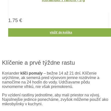
1.75 €
vložiť do košíka
Klíčenie a prvé týždne rastu
Koriander
klíči pomaly
– bežne 14 až 21 dní. Klíčenie
urýchlime, ak semená pred výsevom jemne rozdrvíme a
namočíme na 24 hodín do vody. Udržiavame pôdu
rovnomerne vlhkú, nie však premokrenú.
Po vzídení rastliny jednotíme, aby mali priestor na vývoj.
Najsilnejšie jedince ponecháme, zvyšok môžeme použiť ako
mikrobylinky v kuchyni.