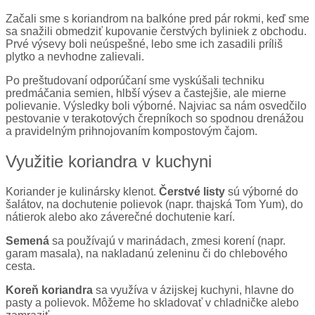
Začali sme s koriandrom na balkóne pred pár rokmi, keď sme
sa snažili obmedziť kupovanie čerstvých byliniek z obchodu.
Prvé výsevy boli neúspešné, lebo sme ich zasadili príliš
plytko a nevhodne zalievali.
Po preštudovaní odporúčaní sme vyskúšali techniku
predmáčania semien, hlbší výsev a častejšie, ale mierne
polievanie. Výsledky boli výborné. Najviac sa nám osvedčilo
pestovanie v terakotových črepníkoch so spodnou drenážou
a pravidelným prihnojovaním kompostovým čajom.
Využitie koriandra v kuchyni
Koriander je kulinársky klenot.
Čerstvé listy
sú výborné do
šalátov, na dochutenie polievok (napr. thajská Tom Yum), do
nátierok alebo ako záverečné dochutenie karí.
Semená
sa používajú v marinádach, zmesi korení (napr.
garam masala), na nakladanú zeleninu či do chlebového
cesta.
Koreň koriandra
sa využíva v ázijskej kuchyni, hlavne do
pasty a polievok. Môžeme ho skladovať v chladničke alebo