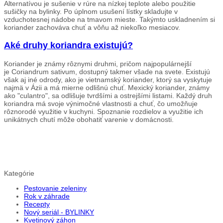
Alternatívou je sušenie v rúre na nízkej teplote alebo použitie
sušičky na bylinky. Po úplnom usušení lístky skladujte v
vzduchotesnej nádobe na tmavom mieste. Takýmto uskladnením si
koriander zachováva chuť a vôňu až niekoľko mesiacov.
Aké druhy koriandra existujú?
Koriander je známy rôznymi druhmi, pričom najpopulárnejší
je Coriandrum sativum, dostupný takmer všade na svete. Existujú
však aj iné odrody, ako je vietnamský koriander, ktorý sa vyskytuje
najmä v Ázii a má mierne odlišnú chuť. Mexický koriander, známy
ako "culantro", sa odlišuje tvrdšími a ostrejšími listami. Každý druh
koriandra má svoje výnimočné vlastnosti a chuť, čo umožňuje
rôznorodé využitie v kuchyni. Spoznanie rozdielov a využitie ich
unikátnych chutí môže obohatiť varenie v domácnosti.
Kategórie
Pestovanie zeleniny
Rok v záhrade
Recepty
Nový seriál - BYLINKY
Kvetinový záhon