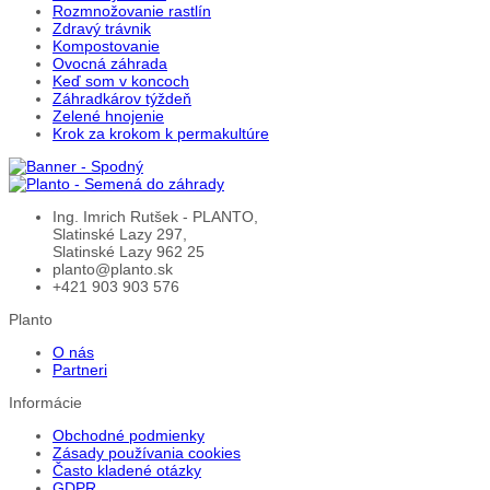
Rozmnožovanie rastlín
Zdravý trávnik
Kompostovanie
Ovocná záhrada
Keď som v koncoch
Záhradkárov týždeň
Zelené hnojenie
Krok za krokom k permakultúre
Ing. Imrich Rutšek - PLANTO,
Slatinské Lazy 297,
Slatinské Lazy 962 25
planto@planto.sk
+421 903 903 576
Planto
O nás
Partneri
Informácie
Obchodné podmienky
Zásady používania cookies
Často kladené otázky
GDPR