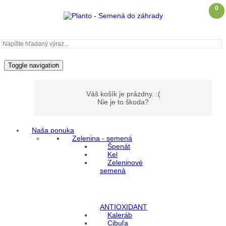
0
Toggle navigation
Váš košík je prázdny. :(
Nie je to škoda?
Naša ponuka
Zelenina - semená
Môj účet
Špenát
Kel
Zeleninové
Prihlásenie
semená
Registrácia
ANTIOXIDANT
Kaleráb
Cibuľa