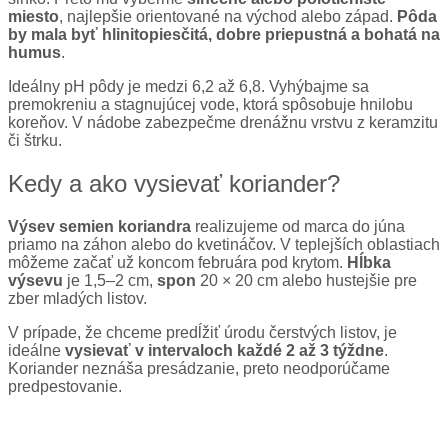
miesto
, najlepšie orientované na východ alebo západ.
Pôda
by mala byť hlinitopiesčitá, dobre priepustná a bohatá na
humus
.
Ideálny pH pôdy je medzi 6,2 až 6,8. Vyhýbajme sa
premokreniu a stagnujúcej vode, ktorá spôsobuje hnilobu
koreňov. V nádobe zabezpečme drenážnu vrstvu z keramzitu
či štrku.
Kedy a ako vysievať koriander?
Výsev semien koriandra
realizujeme od marca do júna
priamo na záhon alebo do kvetináčov. V teplejších oblastiach
môžeme začať už koncom februára pod krytom.
Hĺbka
výsevu
je 1,5–2 cm,
spon
20 × 20 cm alebo hustejšie pre
zber mladých listov.
V prípade, že chceme predĺžiť úrodu čerstvých listov, je
ideálne
vysievať v intervaloch každé 2 až 3 týždne
.
Koriander neznáša presádzanie, preto neodporúčame
predpestovanie.