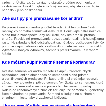
vzduchu. Uistite sa, že sa riadne staráte o pôdne podmienky a
zavlažovanie. Preskúmajte koreňový systém, aby ste sa uistili, že
nedošlo k jeho poškodeniu.
Aké sú tipy pre prerezávanie koriandra?
Pri prerezávaní koriandra je dôležité odstrániť len vrchné časti
rastliny, čo pomáha stimulovať ďalší rast. Používajte ostré nožnice
alebo nôž a zabezpečte, aby boli čisté, aby ste predišli prenosu
chorôb. Pravidelné prerezávanie povzbudzuje rastlinu k hustejšiemu
rastu. Nezabúdajte tiež odstraňovať suché alebo poškodené listy, čo
pomôže zlepšiť zdravie celej rastliny. Ak chcete rastlinu motivovať k
vytváraniu nových výhonkov, začnite s prerezávaním už v ranom
štádiu.
Kde môžem kúpiť kvalitné semená koriandra?
Kvalitné semená koriandra môžete zakúpiť v záhradníckych
obchodoch, online obchodoch so semenami alebo priamo
u certifikovaných predajcov. Pri kúpe online si prečítajte recenzie
zákazníkov a overte si pôvod semien. Vyhýbajte sa semenám, ktoré
sú neoznačené alebo nemajú jasne identifikovaného predajcu.
Nákup od renomovaných značiek zaručuje, že semená sú geneticky
čisté a vhodné na pestovanie. Semená skladujte na suchom a
chladnom mieste, aby si zachovali klíčivosť.