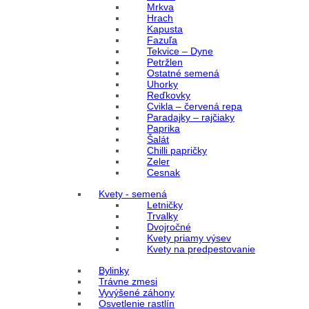
Mrkva
Hrach
Kapusta
Fazuľa
Tekvice – Dyne
Petržlen
Ostatné semená
Uhorky
Reďkovky
Cvikla – červená repa
Paradajky – rajčiaky
Paprika
Šalát
Chilli papričky
Zeler
Cesnak
Kvety - semená
Letničky
Trvalky
Dvojročné
Kvety priamy výsev
Kvety na predpestovanie
Bylinky
Trávne zmesi
Vyvýšené záhony
Osvetlenie rastlín