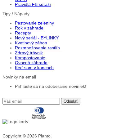
Pravidlá FB súťaží
Tipy / Nápady
Pestovanie zeleniny
Rok v záhrade
Recepty
Nový seriál - BYLINKY
Kvetinový záhon
Rozmnožovanie rastlín
Zdravý trávnik
Kompostovanie
Ovocná záhrada
Keď som v koncoch
Novinky na email
Prihláste sa na odoberanie noviniek!
Copyright © 2026
Planto.