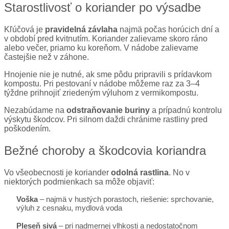
Starostlivosť o koriander po výsadbe
Kľúčová je
pravidelná závlaha
najmä počas horúcich dní a
v období pred kvitnutím. Koriander zalievame skoro ráno
alebo večer, priamo ku koreňom. V nádobe zalievame
častejšie než v záhone.
Hnojenie nie je nutné, ak sme pôdu pripravili s prídavkom
kompostu. Pri pestovaní v nádobe môžeme raz za 3–4
týždne prihnojiť zriedeným výluhom z vermikompostu.
Nezabúdame na
odstraňovanie buriny
a prípadnú kontrolu
výskytu škodcov. Pri silnom daždi chránime rastliny pred
poškodením.
Bežné choroby a škodcovia koriandra
Vo všeobecnosti je koriander
odolná rastlina
. No v
niektorých podmienkach sa môže objaviť:
Voška
– najmä v hustých porastoch, riešenie: sprchovanie,
výluh z cesnaku, mydlová voda
Pleseň sivá
– pri nadmernej vlhkosti a nedostatočnom