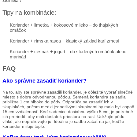
zamraziť.
Tipy na kombinácie:
Koriander + limetka + kokosové mlieko – do thajských
omáčok
Koriander + rímska rasca – klasický základ karí zmesí
Koriander + cesnak + jogurt – do studených omáčok alebo
marinád
FAQ
Ako správne zasadiť koriander?
Na to, aby ste správne zasadili koriander, je dôležité vybrať slnečné
miesto s dobre odvodnenou pôdou. Semená koriandra sa sadia
približne 1 cm hlboko do pôdy. Odporúča sa zasadiť ich v
skupinkách, pričom medzi jednotlivými skupinami by mala byť aspoň
15 cm vzdialenosť. Keď sadenice dosiahnu výšku 5 cm, je potrebné
ich preriediť, aby mali dostatok priestoru na rast. Udržujte pôdu
vlhkú, ale neprelievajte ju. Ideálne je sadbu začať na jar, keďže
koriander miluje teplo.