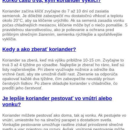
Koľko času trvá, kým koriander vyklíči?
Koriander začína klíčiť zvyčajne do 7 až 10 dní od zasiatia
semienok. Je dôležité zabezpečiť mu dostatočnú vlhkosť a teplotu
okolo 20°C, aby sa klíčenie urýchlilo. Ak sa semená zasadia vonku
počas chladnejších mesiacov, klíčenie môže byť o niečo pomalšie. S
pravidelnou starostlivosťou, ako je polievanie a ochrana pred
prílišným slnečným žiarením, semienka rýchlejšie a spoľahlivejšie
vyklíčia.
Kedy a ako zberať koriander?
Koriander sa zberá, keď má výšku približne 10-15 cm. Zvyčajne to
trvá 3 až 4 týždne po výsadbe. Najlepšie je zberať ho ráno, keď sú
listy najčerstvejšie. Pri zbere využívajte nožnice a odrežte iba
vrchné časti, aby ste umožnili ďalší rast. Zberanie sa odporúča
opakovať každé dva týždne, čím zabezpečíte neustály prísun
čerstvých lístkov. Po zbere skladujte koriander v chladničke, čo
predĺži jeho čerstvosť.
Je lepšie koriander pestovať vo vnútri alebo
vonku?
Koriander môžete pestovať ako doma, tak aj vonku. Ak pestujete vo
vnútri, umiestnite ho na slnečný parapet s dostatkom svetla.
Vonkajšie pestovanie umožňuje rastline získať prirodzené slnečné
svetlo a viac priestoru na rozvoj. Avšak, vnútorné pestovanie môže