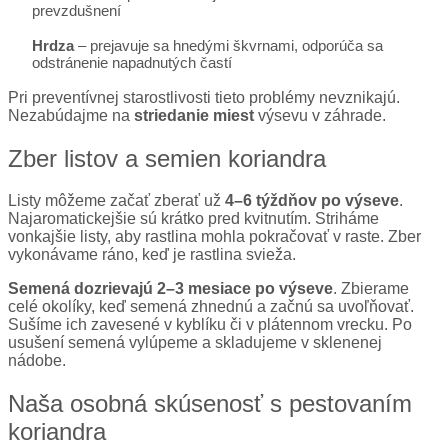
prevzdušnení
Hrdza
– prejavuje sa hnedými škvrnami, odporúča sa
odstránenie napadnutých častí
Pri preventívnej starostlivosti tieto problémy nevznikajú.
Nezabúdajme na
striedanie miest
výsevu v záhrade.
Zber listov a semien koriandra
Listy môžeme začať zberať už
4–6 týždňov po výseve
.
Najaromatickejšie sú krátko pred kvitnutím. Striháme
vonkajšie listy, aby rastlina mohla pokračovať v raste. Zber
vykonávame ráno, keď je rastlina svieža.
Semená dozrievajú 2–3 mesiace po výseve
. Zbierame
celé okolíky, keď semená zhnednú a začnú sa uvoľňovať.
Sušíme ich zavesené v kyblíku či v plátennom vrecku. Po
usušení semená vylúpeme a skladujeme v sklenenej
nádobe.
Naša osobná skúsenosť s pestovaním
koriandra