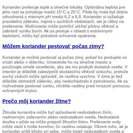
Koriander preferuje teplé a slnečné lokality. Optimálna teplota pre
jeho rast sa pohybuje medzi 15°C a 25°C. Pôda by mala byť dobre
odvodnená s miernym pH medzi 6,2 a 6,8. Koriander si vyžaduje
pravidelnú zálievku, najmä v suchších obdobiach, ale je citlivý na
prelievanie. Mulčovanie môže pomôcť udržať pôdnu vlhkosť a
zabrániť vzniku burín. Ak sa pestuje v oblasti s extrémnymi
teplotami, môžu byť potrebné ochranné opatrenia.
Môžem koriander pestovať počas zimy?
Koriander je možné pestovať aj počas zimy, pokiaľ ho pestujete vo
vnútri alebo v skleníku. Umiestnite ho na slnečné miesto a
používajte umelé osvetlenie, aby ste mu poskytli dostatok svetla. V
interiéri je dôležité zabezpečiť dostatočnú vlhkosť vzduchu, pretože
suchý vzduch môže spôsobiť, že rastlina vyschne. V zime je tiež
dôležité obmedziť zálievku, aby nedochádzalo k zamokreniu. Ak sa
rozhodnete pestovať vonku, chráňte rastliny pred mrazom pomocou
ochranných krytov.
Prečo môj koriander žltne?
Žltnutie koriandra môže byť spôsobené nedostatkom živín,
nadmerným zalievaním alebo nedostatkom svetla. Nedostatok
dusíka v pôde sa môže prejaviť žltnutím listov. Prelievanie vody
môže viesť k hnitie koreňov, čo rastlinu oslabuje. Okrem toho, ak je
koriander príliš blízko pri sebe, môže trpieť nedostatkom svetla a