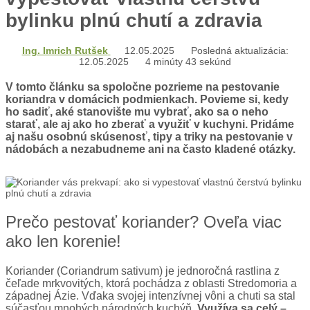
bylinku plnú chutí a zdravia
Ing. Imrich Rutšek
12.05.2025
Posledná aktualizácia:
12.05.2025
4 minúty 43 sekúnd
V tomto článku sa spoločne pozrieme na pestovanie
koriandra v domácich podmienkach. Povieme si, kedy
ho sadiť, aké stanovište mu vybrať, ako sa o neho
starať, ale aj ako ho zberať a využiť v kuchyni. Pridáme
aj našu osobnú skúsenosť, tipy a triky na pestovanie v
nádobách a nezabudneme ani na často kladené otázky.
Prečo pestovať koriander? Oveľa viac
ako len korenie!
Koriander (Coriandrum sativum) je jednoročná rastlina z
čeľade mrkvovitých, ktorá pochádza z oblasti Stredomoria a
západnej Ázie. Vďaka svojej intenzívnej vôni a chuti sa stal
súčasťou mnohých národných kuchýň.
Využíva sa celý –