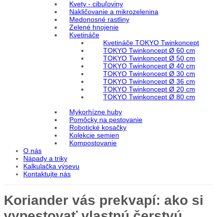
Kvety - cibuľoviny
Nakličovanie a mikrozelenina
Medonosné rastliny
Zelené hnojenie
Kvetináče
Kvetináče TOKYO Twinkoncept
TOKYO Twinkoncept Ø 60 cm
TOKYO Twinkoncept Ø 50 cm
TOKYO Twinkoncept Ø 40 cm
TOKYO Twinkoncept Ø 30 cm
TOKYO Twinkoncept Ø 36 cm
TOKYO Twinkoncept Ø 20 cm
TOKYO Twinkoncept Ø 80 cm
Mykorhízne huby
Pomôcky na pestovanie
Robotické kosačky
Kolekcie semien
Kompostovanie
O nás
Nápady a triky
Kalkulačka výsevu
Kontaktujte nás
Koriander vás prekvapí: ako si
vypestovať vlastnú čerstvú