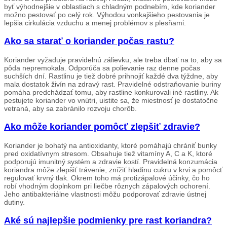
byť výhodnejšie v oblastiach s chladným podnebím, kde koriander
možno pestovať po celý rok. Výhodou vonkajšieho pestovania je
lepšia cirkulácia vzduchu a menej problémov s plesňami.
Ako sa starať o koriander počas rastu?
Koriander vyžaduje pravidelnú zálievku, ale treba dbať na to, aby sa
pôda nepremokala. Odporúča sa polievanie raz denne počas
suchších dní. Rastlinu je tiež dobré prihnojiť každé dva týždne, aby
mala dostatok živín na zdravý rast. Pravidelné odstraňovanie buriny
pomáha predchádzať tomu, aby rastline konkurovali iné rastliny. Ak
pestujete koriander vo vnútri, uistite sa, že miestnosť je dostatočne
vetraná, aby sa zabránilo rozvoju chorôb.
Ako môže koriander pomôcť zlepšiť zdravie?
Koriander je bohatý na antioxidanty, ktoré pomáhajú chrániť bunky
pred oxidatívnym stresom. Obsahuje tiež vitamíny A, C a K, ktoré
podporujú imunitný systém a zdravie kostí. Pravidelná konzumácia
koriandra môže zlepšiť trávenie, znížiť hladinu cukru v krvi a pomôcť
regulovať krvný tlak. Okrem toho má protizápalové účinky, čo ho
robí vhodným doplnkom pri liečbe rôznych zápalových ochorení.
Jeho antibakteriálne vlastnosti môžu podporovať zdravie ústnej
dutiny.
Aké sú najlepšie podmienky pre rast koriandra?