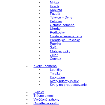
Mrkva
Hrach
Kapusta
Fazuľa
Tekvice – Dyne
Petržlen
Ostatné semená
Uhorky
Reďkovky
Cvikla – červená repa
Paradajky – rajčiaky
Paprika
Šalát
Chilli papričky
Zeler
Cesnak
Kvety - semená
Letničky
Trvalky
Dvojročné
Kvety priamy výsev
Kvety na predpestovanie
Bylinky
Trávne zmesi
Vyvýšené záhony
Osvetlenie rastlín