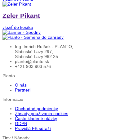
Zeler Pikant
vložiť do košíka
Ing. Imrich Rutšek - PLANTO,
Slatinské Lazy 297,
Slatinské Lazy 962 25
planto@planto.sk
+421 903 903 576
Planto
O nás
Partneri
Informácie
Obchodné podmienky
Zásady používania cookies
Často kladené otázky
GDPR
Pravidlá FB súťaží
Tipy / Nápady