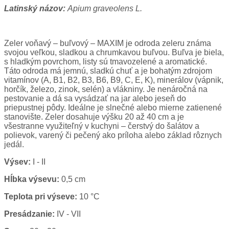
Latinský názov:
Apium graveolens L.
Zeler voňavý – buľvový – MAXIM je odroda zeleru známa
svojou veľkou, sladkou a chrumkavou buľvou. Buľva je biela,
s hladkým povrchom, listy sú tmavozelené a aromatické.
Táto odroda má jemnú, sladkú chuť a je bohatým zdrojom
vitamínov (A, B1, B2, B3, B6, B9, C, E, K), minerálov (vápnik,
horčík, železo, zinok, selén) a vlákniny. Je nenáročná na
pestovanie a dá sa vysádzať na jar alebo jeseň do
priepustnej pôdy. Ideálne je slnečné alebo mierne zatienené
stanovište. Zeler dosahuje výšku 20 až 40 cm a je
všestranne využiteľný v kuchyni – čerstvý do šalátov a
polievok, varený či pečený ako príloha alebo základ rôznych
jedál.
Výsev:
I - II
Hĺbka výsevu:
0,5 cm
Teplota pri výseve:
10 °C
Presádzanie:
IV - VII