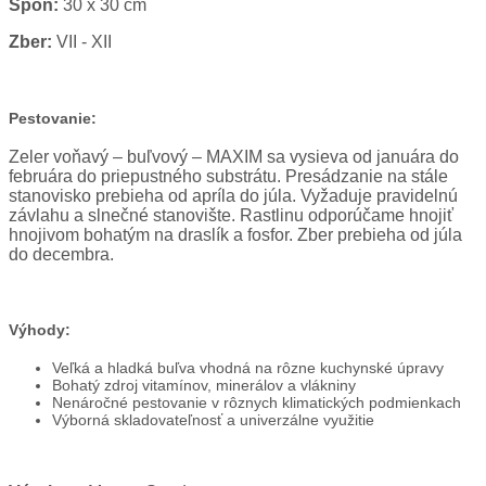
Spon:
30 x 30 cm
Zber:
VII - XII
Pestovanie:
Zeler voňavý – buľvový – MAXIM sa vysieva od januára do
februára do priepustného substrátu. Presádzanie na stále
stanovisko prebieha od apríla do júla. Vyžaduje pravidelnú
závlahu a slnečné stanovište. Rastlinu odporúčame hnojiť
hnojivom bohatým na draslík a fosfor. Zber prebieha od júla
do decembra.
Výhody:
Veľká a hladká buľva vhodná na rôzne kuchynské úpravy
Bohatý zdroj vitamínov, minerálov a vlákniny
Nenáročné pestovanie v rôznych klimatických podmienkach
Výborná skladovateľnosť a univerzálne využitie