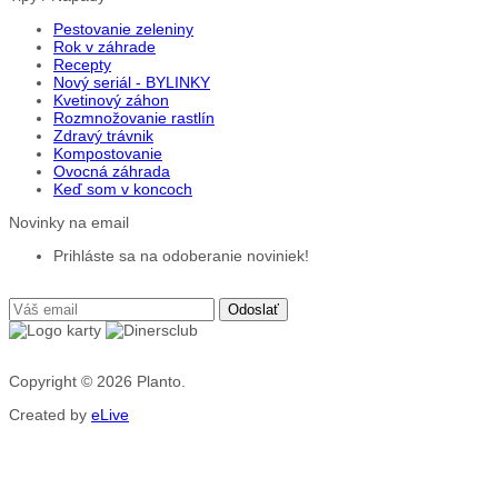
Pestovanie zeleniny
Rok v záhrade
Recepty
Nový seriál - BYLINKY
Kvetinový záhon
Rozmnožovanie rastlín
Zdravý trávnik
Kompostovanie
Ovocná záhrada
Keď som v koncoch
Novinky na email
Prihláste sa na odoberanie noviniek!
Copyright © 2026
Planto.
Created by
eLive