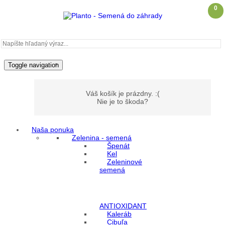
0
Toggle navigation
Váš košík je prázdny. :(
Nie je to škoda?
Naša ponuka
Zelenina - semená
Môj účet
Špenát
Kel
Zeleninové
Prihlásenie
semená
Registrácia
ANTIOXIDANT
Kaleráb
Cibuľa