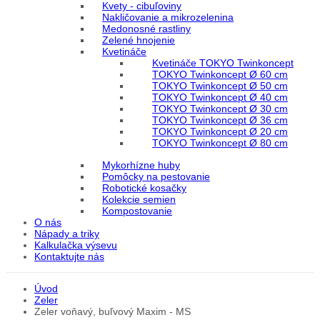
Kvety - cibuľoviny
Nakličovanie a mikrozelenina
Medonosné rastliny
Zelené hnojenie
Kvetináče
Kvetináče TOKYO Twinkoncept
TOKYO Twinkoncept Ø 60 cm
TOKYO Twinkoncept Ø 50 cm
TOKYO Twinkoncept Ø 40 cm
TOKYO Twinkoncept Ø 30 cm
TOKYO Twinkoncept Ø 36 cm
TOKYO Twinkoncept Ø 20 cm
TOKYO Twinkoncept Ø 80 cm
Mykorhízne huby
Pomôcky na pestovanie
Robotické kosačky
Kolekcie semien
Kompostovanie
O nás
Nápady a triky
Kalkulačka výsevu
Kontaktujte nás
Úvod
Zeler
Zeler voňavý, buľvový Maxim - MS