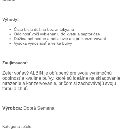
Výhody:
Čisto biela dužina bez antokyanu
Odolnosť voči vybiehaniu do kvetu a septorióze
Dužina nehnedne a nefialovie ani pri konzervovaní
Vysoká výnosnosť a veľké buľvy
Zaujímavosť:
Zeler voňavý ALBIN je obľúbený pre svoju výnimočnú
odolnosť a kvalitné buľvy, ktoré sú ideálne na skladovanie,
mrazenie a konzervovanie, pričom si zachovávajú svoju
farbu a chuť.
Výrobca:
Dobrá Semena
Kategoria :
Zeler