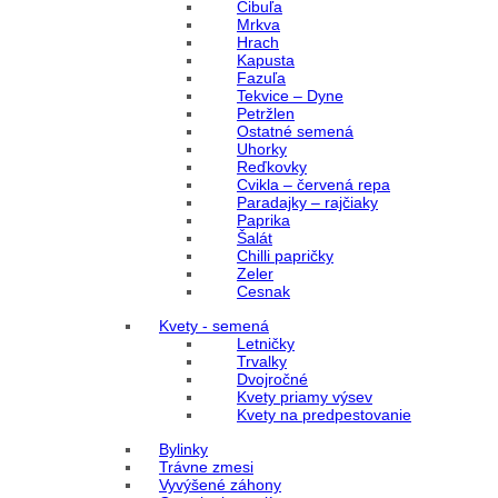
Cibuľa
Mrkva
Hrach
Kapusta
Fazuľa
Tekvice – Dyne
Petržlen
Ostatné semená
Uhorky
Reďkovky
Cvikla – červená repa
Paradajky – rajčiaky
Paprika
Šalát
Chilli papričky
Zeler
Cesnak
Kvety - semená
Letničky
Trvalky
Dvojročné
Kvety priamy výsev
Kvety na predpestovanie
Bylinky
Trávne zmesi
Vyvýšené záhony