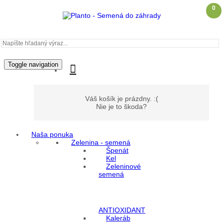
0
Toggle navigation
Váš košík je prázdny. :(
Nie je to škoda?
Naša ponuka
Zelenina - semená
Môj účet
Špenát
Kel
Zeleninové
Prihlásenie
semená
Registrácia
ANTIOXIDANT
Kaleráb