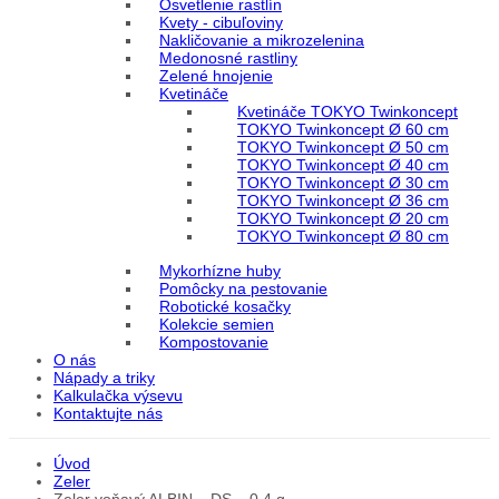
Osvetlenie rastlín
Kvety - cibuľoviny
Nakličovanie a mikrozelenina
Medonosné rastliny
Zelené hnojenie
Kvetináče
Kvetináče TOKYO Twinkoncept
TOKYO Twinkoncept Ø 60 cm
TOKYO Twinkoncept Ø 50 cm
TOKYO Twinkoncept Ø 40 cm
TOKYO Twinkoncept Ø 30 cm
TOKYO Twinkoncept Ø 36 cm
TOKYO Twinkoncept Ø 20 cm
TOKYO Twinkoncept Ø 80 cm
Mykorhízne huby
Pomôcky na pestovanie
Robotické kosačky
Kolekcie semien
Kompostovanie
O nás
Nápady a triky
Kalkulačka výsevu
Kontaktujte nás
Úvod
Zeler