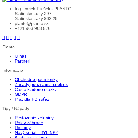
Ing. Imrich Rutšek - PLANTO,
Slatinské Lazy 297,
Slatinské Lazy 962 25
planto@planto.sk
+421 903 903 576
Planto
O nás
Partneri
Informácie
Obchodné podmienky
Zásady používania cookies
Často kladené otázky
GDPR
Pravidlá FB súťaží
Tipy / Nápady
Pestovanie zeleniny
Rok v záhrade
Recepty
Nový seriál - BYLINKY
Kvetinový záhon