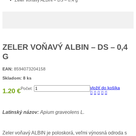
Zeler voňavý ALBIN – DS – 0,4 g
ZELER VOŇAVÝ ALBIN – DS – 0,4
G
EAN:
8594073204158
Skladom: 8 ks
vložiť do košíka
Počet:
1.20 €
Latinský názov:
Apium graveolens L.
Zeler voňavý ALBIN je poloskorá, veľmi výnosná odroda s