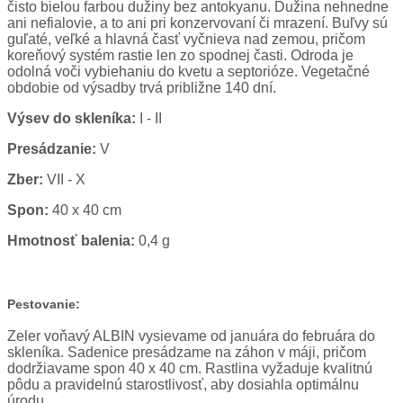
čisto bielou farbou dužiny bez antokyanu. Dužina nehnedne
ani nefialovie, a to ani pri konzervovaní či mrazení. Buľvy sú
guľaté, veľké a hlavná časť vyčnieva nad zemou, pričom
koreňový systém rastie len zo spodnej časti. Odroda je
odolná voči vybiehaniu do kvetu a septorióze. Vegetačné
obdobie od výsadby trvá približne 140 dní.
Výsev do skleníka:
I - II
Presádzanie:
V
Zber:
VII - X
Spon:
40 x 40 cm
Hmotnosť balenia:
0,4 g
Pestovanie:
Zeler voňavý ALBIN vysievame od januára do februára do
skleníka. Sadenice presádzame na záhon v máji, pričom
dodržiavame spon 40 x 40 cm. Rastlina vyžaduje kvalitnú
pôdu a pravidelnú starostlivosť, aby dosiahla optimálnu
úrodu.