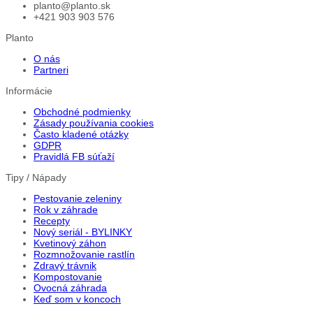
planto@planto.sk
+421 903 903 576
Planto
O nás
Partneri
Informácie
Obchodné podmienky
Zásady používania cookies
Často kladené otázky
GDPR
Pravidlá FB súťaží
Tipy / Nápady
Pestovanie zeleniny
Rok v záhrade
Recepty
Nový seriál - BYLINKY
Kvetinový záhon
Rozmnožovanie rastlín
Zdravý trávnik
Kompostovanie
Ovocná záhrada
Keď som v koncoch