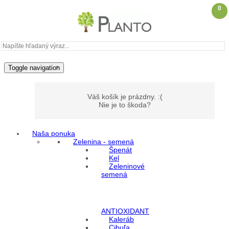
0
Toggle navigation
Váš košík je prázdny. :(
Nie je to škoda?
Naša ponuka
Zelenina - semená
Môj účet
Špenát
Kel
Zeleninové
Prihlásenie
semená
Registrácia
ANTIOXIDANT
Kaleráb
Cibuľa