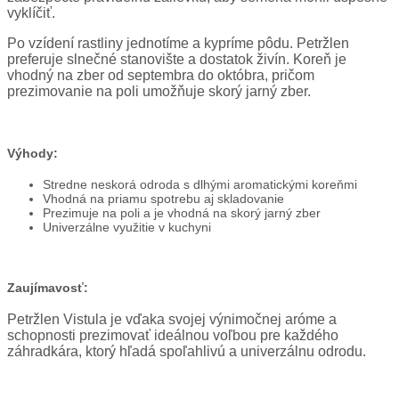
vyklíčiť.
Po vzídení rastliny jednotíme a kypríme pôdu. Petržlen
preferuje slnečné stanovište a dostatok živín. Koreň je
vhodný na zber od septembra do októbra, pričom
prezimovanie na poli umožňuje skorý jarný zber.
Výhody:
Stredne neskorá odroda s dlhými aromatickými koreňmi
Vhodná na priamu spotrebu aj skladovanie
Prezimuje na poli a je vhodná na skorý jarný zber
Univerzálne využitie v kuchyni
Zaujímavosť:
Petržlen Vistula je vďaka svojej výnimočnej aróme a
schopnosti prezimovať ideálnou voľbou pre každého
záhradkára, ktorý hľadá spoľahlivú a univerzálnu odrodu.