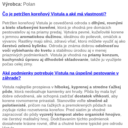
Výrobca:
Polan
Čo je petržlen koreňový Vistula a aké má vlastnosti?
Petržlen koreňový Vistula je osvedčená odroda s
dlhými, rovnými
a bielo sfarbenými koreňmi
, ktorá je vhodná pre domácich
pestovateľov aj na priamy predaj. Vytvára pevné, kužeľovité korene
s jemnou
aromatickou dužinou
, ideálnou do polievok, omáčok a
vývarov. Rastliny majú silnú, zdravú vňať, ktorú môžete využiť aj ako
čerstvú zelenú bylinku
. Odroda je známa dobrou
odolnosťou
voči vybiehaniu do kvetu
a stabilnou úrodou aj v menej
priaznivých podmienkach. Vistula je vhodná na
priamy konzum,
kuchynskú úpravu aj dlhodobé skladovanie
, takže ju využijete
počas celej zimy.
Aké podmienky potrebuje Vistula na úspešné pestovanie v
záhrade?
Vistula najlepšie prospieva v
hlbokej, kyprenej a stredne ťažkej
pôde
, ktorá neobsahuje kamienky ani hrudy. Pôda by mala byť
dobre odvodnená, ale schopná zadržať
dostatok vlhkosti
, aby
korene rovnomerne prirastali. Stanovište voľte
slnečné až
polotienisté
, pričom na ťažkých a premokrených pôdach sa
zvyšuje riziko rozvetvenia koreňov. Pred siatím je vhodné
zapracovať do pôdy
vyzretý kompost alebo organické hnojivo
,
nie čerstvý maštaľný hnoj. Dodržiavaním týchto podmienok
dosiahnete krásne rovné, dlhé a chutné korene typické pre odrodu