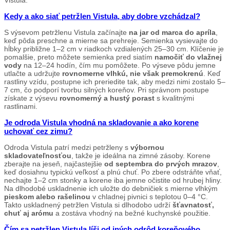
Vistula.
Kedy a ako siať petržlen Vistula, aby dobre vzchádzal?
S výsevom petržlenu Vistula začínajte
na jar od marca do apríla
,
keď pôda preschne a mierne sa prehreje. Semienka vysievajte do
hĺbky približne 1–2 cm v riadkoch vzdialených 25–30 cm. Klíčenie je
pomalšie, preto môžete semienka pred siatím
namočiť do vlažnej
vody
na 12–24 hodín, čím mu pomôžete. Po výseve pôdu jemne
utlačte a udržujte
rovnomerne vlhkú, nie však premokrenú
. Keď
rastliny vzídu, postupne ich preriedite tak, aby medzi nimi zostalo 5–
7 cm, čo podporí tvorbu silných koreňov. Pri správnom postupe
získate z výsevu
rovnomerný a hustý porast
s kvalitnými
rastlinami.
Je odroda Vistula vhodná na skladovanie a ako korene
uchovať cez zimu?
Odroda Vistula patrí medzi petržleny s
výbornou
skladovateľnosťou
, takže je ideálna na zimné zásoby. Korene
zberajte na jeseň, najčastejšie
od septembra do prvých mrazov
,
keď dosiahnu typickú veľkosť a plnú chuť. Po zbere odstráňte vňať,
nechajte 1–2 cm stonky a korene iba jemne očistite od hrubej hliny.
Na dlhodobé uskladnenie ich uložte do debničiek s mierne vlhkým
pieskom alebo rašelinou
v chladnej pivnici s teplotou 0–4 °C.
Takto uskladnený petržlen Vistula si dlhodobo udrží
šťavnatosť,
chuť aj arómu
a zostáva vhodný na bežné kuchynské použitie.
Čím sa petržlen Vistula líši od iných odrôd koreňového