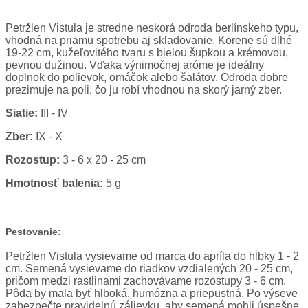
Petržlen Vistula je stredne neskorá odroda berlínskeho typu,
vhodná na priamu spotrebu aj skladovanie. Korene sú dlhé
19-22 cm, kužeľovitého tvaru s bielou šupkou a krémovou,
pevnou dužinou. Vďaka výnimočnej aróme je ideálny
doplnok do polievok, omáčok alebo šalátov. Odroda dobre
prezimuje na poli, čo ju robí vhodnou na skorý jarný zber.
Siatie:
III - IV
Zber:
IX - X
Rozostup:
3 - 6 x 20 - 25 cm
Hmotnosť balenia:
5 g
Pestovanie:
Petržlen Vistula vysievame od marca do apríla do hĺbky 1 - 2
cm. Semená vysievame do riadkov vzdialených 20 - 25 cm,
pričom medzi rastlinami zachovávame rozostupy 3 - 6 cm.
Pôda by mala byť hlboká, humózna a priepustná. Po výseve
zabezpečte pravidelnú zálievku, aby semená mohli úspešne