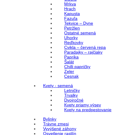
Mrkva
Hrach
Kapusta
Fazuľa
Tekvice – Dyne
Petržlen
Ostatné semená
Uhorky
Reďkovky
Cvikla – červená repa
Paradajky – rajčiaky
Paprika
Šalát
Chilli papričky
Zeler
Cesnak
Kvety - semená
Letničky
Trvalky
Dvojročné
Kvety priamy výsev
Kvety na predpestovanie
Bylinky
Trávne zmesi
Vyvýšené záhony
Osvetlenie rastlín