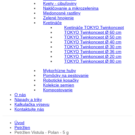
Kvety - cibuľoviny
Nakličovanie a mikrozelenina
Medonosné rastliny
Zelené hnojenie
Kvetináče
Kvetináče TOKYO Twinkoncept
TOKYO Twinkoncept Ø 60 cm
TOKYO Twinkoncept Ø 50 cm
TOKYO Twinkoncept Ø 40 cm
TOKYO Twinkoncept Ø 30 cm
TOKYO Twinkoncept Ø 36 cm
TOKYO Twinkoncept Ø 20 cm
TOKYO Twinkoncept Ø 80 cm
Mykorhízne huby
Pomôcky na pestovanie
Robotické kosačky
Kolekcie semien
Kompostovanie
O nás
Nápady a triky
Kalkulačka výsevu
Kontaktujte nás
Úvod
Petržlen
Petržlen Vistula - Polan - 5 g