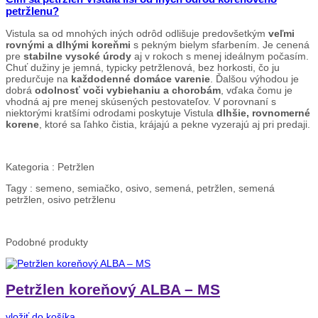
petržlenu?
Vistula sa od mnohých iných odrôd odlišuje predovšetkým
veľmi
rovnými a dlhými koreňmi
s pekným bielym sfarbením. Je cenená
pre
stabilne vysoké úrody
aj v rokoch s menej ideálnym počasím.
Chuť dužiny je jemná, typicky petržlenová, bez horkosti, čo ju
predurčuje na
každodenné domáce varenie
. Ďalšou výhodou je
dobrá
odolnosť voči vybiehaniu a chorobám
, vďaka čomu je
vhodná aj pre menej skúsených pestovateľov. V porovnaní s
niektorými kratšími odrodami poskytuje Vistula
dlhšie, rovnomerné
korene
, ktoré sa ľahko čistia, krájajú a pekne vyzerajú aj pri predaji.
Kategoria :
Petržlen
Tagy :
semeno, semiačko, osivo, semená, petržlen, semená
petržlen, osivo petržlenu
Podobné
produkty
Petržlen koreňový ALBA – MS
vložiť do košíka