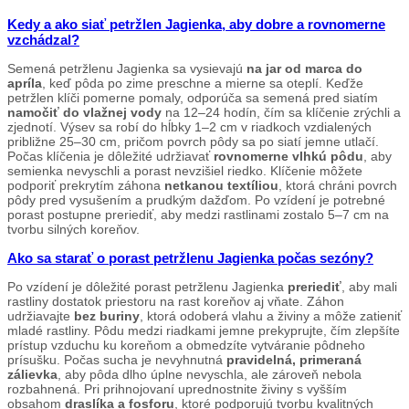
Kedy a ako siať petržlen Jagienka, aby dobre a rovnomerne
vzchádzal?
Semená petržlenu Jagienka sa vysievajú
na jar od marca do
apríla
, keď pôda po zime preschne a mierne sa oteplí. Keďže
petržlen klíči pomerne pomaly, odporúča sa semená pred siatím
namočiť do vlažnej vody
na 12–24 hodín, čím sa klíčenie zrýchli a
zjednotí. Výsev sa robí do hĺbky 1–2 cm v riadkoch vzdialených
približne 25–30 cm, pričom povrch pôdy sa po siatí jemne utlačí.
Počas klíčenia je dôležité udržiavať
rovnomerne vlhkú pôdu
, aby
semienka nevyschli a porast nevzišiel riedko. Klíčenie môžete
podporiť prekrytím záhona
netkanou textíliou
, ktorá chráni povrch
pôdy pred vysušením a prudkým dažďom. Po vzídení je potrebné
porast postupne preriediť, aby medzi rastlinami zostalo 5–7 cm na
tvorbu silných koreňov.
Ako sa starať o porast petržlenu Jagienka počas sezóny?
Po vzídení je dôležité porast petržlenu Jagienka
preriediť
, aby mali
rastliny dostatok priestoru na rast koreňov aj vňate. Záhon
udržiavajte
bez buriny
, ktorá odoberá vlahu a živiny a môže zatieniť
mladé rastliny. Pôdu medzi riadkami jemne prekyprujte, čím zlepšíte
prístup vzduchu ku koreňom a obmedzíte vytváranie pôdneho
prísušku. Počas sucha je nevyhnutná
pravidelná, primeraná
zálievka
, aby pôda dlho úplne nevyschla, ale zároveň nebola
rozbahnená. Pri prihnojovaní uprednostnite živiny s vyšším
obsahom
draslíka a fosforu
, ktoré podporujú tvorbu kvalitných