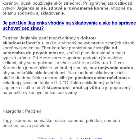
koreňov; dusík používajte skôr striedmo. Pri správnej starostlivosti
vytvorí Jagienka
silné, zdravé a rovnomerné korene
, vhodné na
priamu spotrebu aj skladovanie.
Je petržlen Jagienka vhodný na skladovanie a ako ho správne
uchovať cez zimu?
Petržlen Jagienka patrí medzi odrody s
dobrou
skladovateľnosťou
, takže je vhodný na vytvorenie zimných zásob
koreňovej zeleniny. Zber koreňov prebieha najčastejšie
od
septembra do prvých mrazov
, keď sú plne dorastené a majú
typickú arómu. Pri zbere korene opatrne podryte rýľom alebo
vidlami, aby sa nepolámali, a vňať skráťte približne na 1–2 cm.
Korene len jemne očistite od hrubej zeminy,
bez umývania vodou
,
aby sa nekrátila skladovateľnosť. Na dlhodobé skladovanie ich
uložte do debničiek s mierne vlhkým
pieskom alebo rašelinou
v
chladnej pivnici pri teplote 0–4 °C. Takto uskladnený petržlen
Jagienka si dlho udrží
šťavnatosť, chuť aj vôňu
a je pripravený
na použitie v kuchyni počas celej zimy.
Kategoria :
Petržlen
Tagy :
semeno, semiačko, osivo, semená, petržlen, semená
petržlen, osivo petržlenu