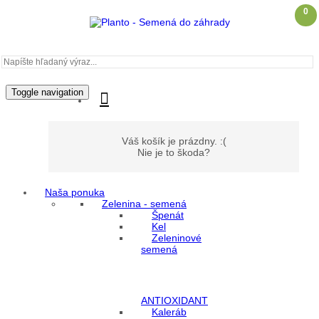
0
Toggle navigation
Váš košík je prázdny. :(
Nie je to škoda?
Naša ponuka
Zelenina - semená
Môj účet
Špenát
Kel
Zeleninové
Prihlásenie
semená
Registrácia
ANTIOXIDANT
Kaleráb