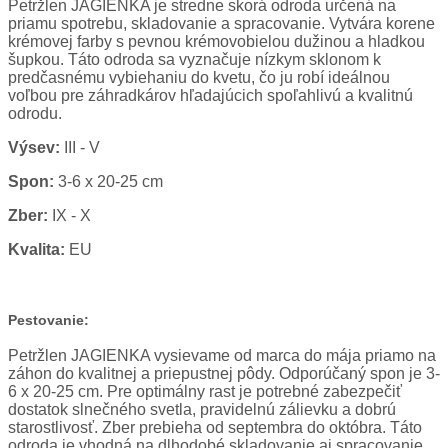
Petržlen JAGIENKA je stredne skorá odroda určená na
priamu spotrebu, skladovanie a spracovanie. Vytvára korene
krémovej farby s pevnou krémovobielou dužinou a hladkou
šupkou. Táto odroda sa vyznačuje nízkym sklonom k
predčasnému vybiehaniu do kvetu, čo ju robí ideálnou
voľbou pre záhradkárov hľadajúcich spoľahlivú a kvalitnú
odrodu.
Výsev:
III - V
Spon:
3-6 x 20-25 cm
Zber:
IX - X
Kvalita:
EU
Pestovanie:
Petržlen JAGIENKA vysievame od marca do mája priamo na
záhon do kvalitnej a priepustnej pôdy. Odporúčaný spon je 3-
6 x 20-25 cm. Pre optimálny rast je potrebné zabezpečiť
dostatok slnečného svetla, pravidelnú zálievku a dobrú
starostlivosť. Zber prebieha od septembra do októbra. Táto
odroda je vhodná na dlhodobé skladovanie aj spracovanie,