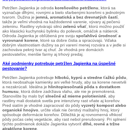
Petržlen Jagienka je odroda
koreňového petržlenu
, ktorá sa
vyznačuje dlhými, rovnými a bielo sfarbenými koreňmi s jednotným
tvarom. Dužina je
jemná, aromatická a bez drevnatých častí
,
takže je veľmi vhodná na každodenné varenie, vývary aj pečenú
zeleninu. Rastliny vytvárajú silnú
zelenú vňať
, ktorú možno použiť
ako klasickú kuchynskú bylinku do polievok, omáčok a nátierok.
Odroda Jagienka je obľúbená pre svoju
spoľahlivú úrodnosť a
vyrovnané korene
, ktoré sa dobre čistia a spracúvajú. Vďaka
dobrým vlastnostiam dužiny sa pri varení menej rozvára a v jedle si
zachováva pekný tvar aj chuť. Je vhodná pre domácich
pestovateľov, menšie farmy aj trhový predaj.
Aké podmienky potrebuje petržlen Jagienka na úspešné
pestovanie?
Petržlen Jagienka potrebuje
hlbokú, kyprú a stredne ťažkú pôdu
,
ktorá neobsahuje kamienky ani veľké hrudy, aby sa korene nevetvili
a nezakrúcali. Ideálna je
hlinitopiesočnatá pôda s dostatkom
humusu
, ktorá dobre zadržiava vlahu, ale nie je premokrená.
Stanovište by malo byť
slnečné až mierne polotienisté
, aby
rastliny mali dostatok svetla pre intenzívny rast vňate aj koreňov.
Pred siatím je vhodné zapracovať do pôdy
vyzretý kompost alebo
organické hnojivo
, určite však nie čerstvý maštaľný hnoj, ktorý
spôsobuje deformácie koreňov. Dôležitá je aj rovnomerná vlhkosť
pôdy počas celej vegetácie, aby rast nebol prerušovaný. Pri splnení
týchto podmienok dokáže Jagienka vytvoriť
dlhé, rovné a tržne
atraktívne korene
.