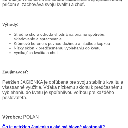
pričom si zachováva svoju kvalitu a chuť.
Výhody:
Stredne skorá odroda vhodná na priamu spotrebu,
skladovanie a spracovanie
Krémové korene s pevnou dužinou a hladkou šupkou
Nízky sklon k predčasnému vybiehaniu do kvetu
Vynikajúca kvalita a chuť
Zaujímavosť:
Petržlen JAGIENKA je obľúbená pre svoju stabilnú kvalitu a
všestranné využitie. Vďaka nízkemu sklonu k predčasnému
vybiehaniu do kvetu je spoľahlivou voľbou pre každého
pestovateľa.
Výrobca:
POLAN
Čo je petržlen Jagienka a aké má hlavné vlastnosti?