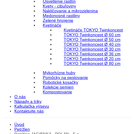
Osvetlenie rastlín
Kvety - cibuľoviny
Nakličovanie a mikrozelenina
Medonosné rastliny
Zelené hnojenie
Kvetináče
Kvetináče TOKYO Twinkoncept
TOKYO Twinkoncept Ø 60 cm
TOKYO Twinkoncept Ø 50 cm
TOKYO Twinkoncept Ø 40 cm
TOKYO Twinkoncept Ø 30 cm
TOKYO Twinkoncept Ø 36 cm
TOKYO Twinkoncept Ø 20 cm
TOKYO Twinkoncept Ø 80 cm
Mykorhízne huby
Pomôcky na pestovanie
Robotické kosačky
Kolekcie semien
Kompostovanie
O nás
Nápady a triky
Kalkulačka výsevu
Kontaktujte nás
Úvod
Petržlen