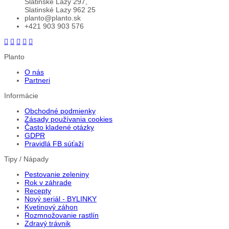
Slatinské Lazy 297,
Slatinské Lazy 962 25
planto@planto.sk
+421 903 903 576
Planto
O nás
Partneri
Informácie
Obchodné podmienky
Zásady používania cookies
Často kladené otázky
GDPR
Pravidlá FB súťaží
Tipy / Nápady
Pestovanie zeleniny
Rok v záhrade
Recepty
Nový seriál - BYLINKY
Kvetinový záhon
Rozmnožovanie rastlín
Zdravý trávnik