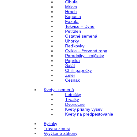
Cibuľa
Mrkva
Hrach
Kapusta
Fazuľa
Tekvice – Dyne
Petržlen
Ostatné semená
Uhorky
Reďkovky
Cvikla – červená repa
Paradajky – rajčiaky
Paprika
Šalát
Chilli papričky
Zeler
Cesnak
Kvety - semená
Letničky
Trvalky
Dvojročné
Kvety priamy výsev
Kvety na predpestovanie
Bylinky
Trávne zmesi
Vyvýšené záhony