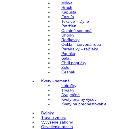
Mrkva
Hrach
Kapusta
Fazuľa
Tekvice – Dyne
Petržlen
Ostatné semená
Uhorky
Reďkovky
Cvikla – červená repa
Paradajky – rajčiaky
Paprika
Šalát
Chilli papričky
Zeler
Cesnak
Kvety - semená
Letničky
Trvalky
Dvojročné
Kvety priamy výsev
Kvety na predpestovanie
Bylinky
Trávne zmesi
Vyvýšené záhony
Osvetlenie rastlín