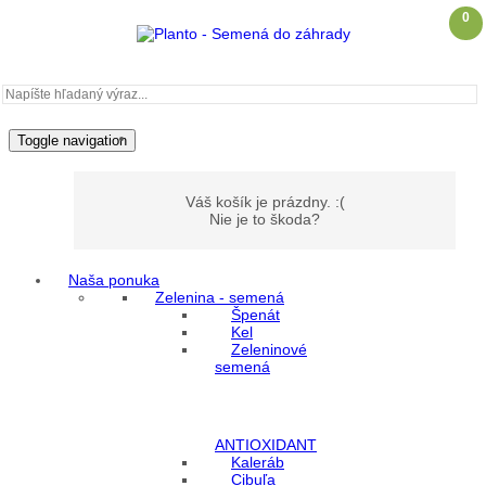
0
Toggle navigation
Váš košík je prázdny. :(
Nie je to škoda?
Naša ponuka
Zelenina - semená
Môj účet
Špenát
Kel
Zeleninové
Prihlásenie
semená
Registrácia
ANTIOXIDANT
Kaleráb
Cibuľa