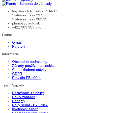
Ing. Imrich Rutšek - PLANTO,
Slatinské Lazy 297,
Slatinské Lazy 962 25
planto@planto.sk
+421 903 903 576
Planto
O nás
Partneri
Informácie
Obchodné podmienky
Zásady používania cookies
Často kladené otázky
GDPR
Pravidlá FB súťaží
Tipy / Nápady
Pestovanie zeleniny
Rok v záhrade
Recepty
Nový seriál - BYLINKY
Kvetinový záhon