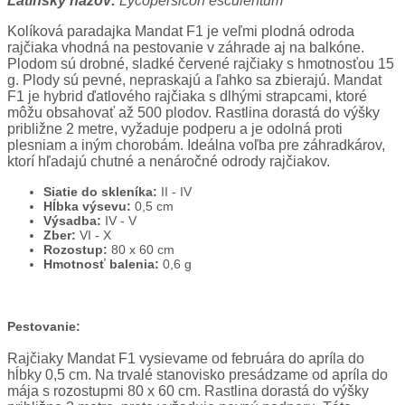
Latinský názov:
Lycopersicon esculentum
Kolíková paradajka Mandat F1 je veľmi plodná odroda
rajčiaka vhodná na pestovanie v záhrade aj na balkóne.
Plodom sú drobné, sladké červené rajčiaky s hmotnosťou 15
g. Plody sú pevné, nepraskajú a ľahko sa zbierajú. Mandat
F1 je hybrid ďatlového rajčiaka s dlhými strapcami, ktoré
môžu obsahovať až 500 plodov. Rastlina dorastá do výšky
približne 2 metre, vyžaduje podperu a je odolná proti
plesniam a iným chorobám. Ideálna voľba pre záhradkárov,
ktorí hľadajú chutné a nenáročné odrody rajčiakov.
Siatie do skleníka:
II - IV
Hĺbka výsevu:
0,5 cm
Výsadba:
IV - V
Zber:
VI - X
Rozostup:
80 x 60 cm
Hmotnosť balenia:
0,6 g
Pestovanie:
Rajčiaky Mandat F1 vysievame od februára do apríla do
hĺbky 0,5 cm. Na trvalé stanovisko presádzame od apríla do
mája s rozostupmi 80 x 60 cm. Rastlina dorastá do výšky