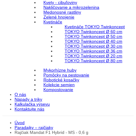
Kvety - cibuľoviny
Nakličovanie a mikrozelenina
Medonosné rastliny
Zelené hnojenie
Kvetináče
Kvetináče TOKYO Twinkoncept
TOKYO Twinkoncept Ø 60 cm
TOKYO Twinkoncept Ø 50 cm
TOKYO Twinkoncept Ø 40 cm
TOKYO Twinkoncept Ø 30 cm
TOKYO Twinkoncept Ø 36 cm
TOKYO Twinkoncept Ø 20 cm
TOKYO Twinkoncept Ø 80 cm
Mykorhízne huby
Pomôcky na pestovanie
Robotické kosačky
Kolekcie semien
Kompostovanie
O nás
Nápady a triky
Kalkulačka výsevu
Kontaktujte nás
Úvod
Paradajky – rajčiaky
Rajčiak Mandat F1 Hybrid - MS - 0,6 g