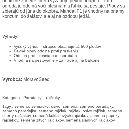
približne 2 metre, preto vyžaduje pevnú podperu. Táto
odroda je odolná voči plesniam a ľahko sa pestuje. Plody sa
zbierajú od júna do októbra. Mandat F1 je vhodný na priamy
konzum, do šalátov, ale aj na ozdobu jedál.
Výhody:
Vysoký výnos – strapce obsahujú až 500 plodov
Pevné plody odolné proti praskaniu
Odolná proti plesniam a chorobám
Vhodná na pestovanie v záhrade aj na balkóne
Výrobca:
MoravoSeed
Kategoria :
Paradajky – rajčiaky
Tagy :
semeno, semiačko, osivo, semená, semeno paradajky,
semeno paradajka, semeno rajčiak, rajčiak, osivo rajčiak, semená
cherry rajčiakov, semená koktailových rajčiakov, semená papriky
rajčiakov, semená žltých rajčiakov, semená sladkých rajčiakov