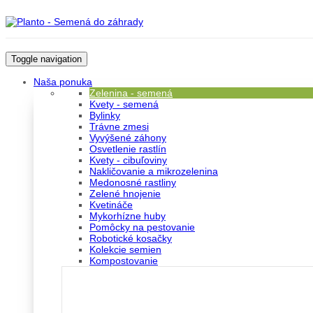
Toggle navigation
Naša ponuka
Zelenina - semená
Kvety - semená
Bylinky
Trávne zmesi
Vyvýšené záhony
Osvetlenie rastlín
Kvety - cibuľoviny
Nakličovanie a mikrozelenina
Medonosné rastliny
Zelené hnojenie
Kvetináče
Mykorhízne huby
Pomôcky na pestovanie
Robotické kosačky
Kolekcie semien
Kompostovanie