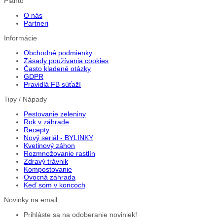
Planto
O nás
Partneri
Informácie
Obchodné podmienky
Zásady používania cookies
Často kladené otázky
GDPR
Pravidlá FB súťaží
Tipy / Nápady
Pestovanie zeleniny
Rok v záhrade
Recepty
Nový seriál - BYLINKY
Kvetinový záhon
Rozmnožovanie rastlín
Zdravý trávnik
Kompostovanie
Ovocná záhrada
Keď som v koncoch
Novinky na email
Prihláste sa na odoberanie noviniek!