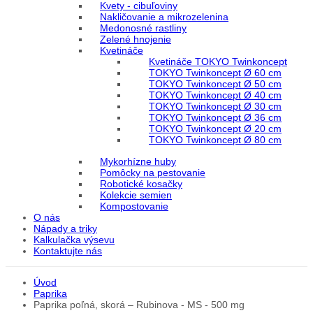
Kvety - cibuľoviny
Nakličovanie a mikrozelenina
Medonosné rastliny
Zelené hnojenie
Kvetináče
Kvetináče TOKYO Twinkoncept
TOKYO Twinkoncept Ø 60 cm
TOKYO Twinkoncept Ø 50 cm
TOKYO Twinkoncept Ø 40 cm
TOKYO Twinkoncept Ø 30 cm
TOKYO Twinkoncept Ø 36 cm
TOKYO Twinkoncept Ø 20 cm
TOKYO Twinkoncept Ø 80 cm
Mykorhízne huby
Pomôcky na pestovanie
Robotické kosačky
Kolekcie semien
Kompostovanie
O nás
Nápady a triky
Kalkulačka výsevu
Kontaktujte nás
Úvod
Paprika
Paprika poľná, skorá – Rubinova - MS - 500 mg