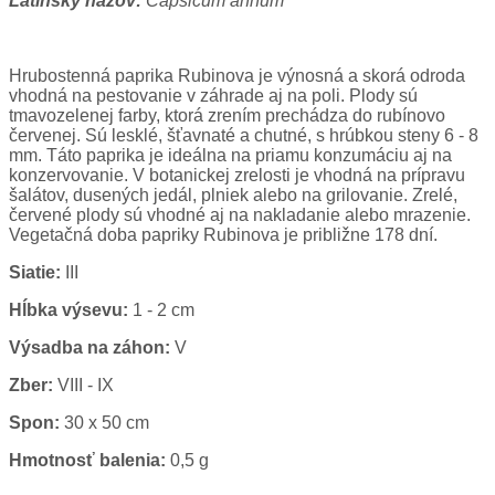
Latinský názov:
Capsicum annum
Hrubostenná paprika Rubinova je výnosná a skorá odroda
vhodná na pestovanie v záhrade aj na poli. Plody sú
tmavozelenej farby, ktorá zrením prechádza do rubínovo
červenej. Sú lesklé, šťavnaté a chutné, s hrúbkou steny 6 - 8
mm. Táto paprika je ideálna na priamu konzumáciu aj na
konzervovanie. V botanickej zrelosti je vhodná na prípravu
šalátov, dusených jedál, plniek alebo na grilovanie. Zrelé,
červené plody sú vhodné aj na nakladanie alebo mrazenie.
Vegetačná doba papriky Rubinova je približne 178 dní.
Siatie:
III
Hĺbka výsevu:
1 - 2 cm
Výsadba na záhon:
V
Zber:
VIII - IX
Spon:
30 x 50 cm
Hmotnosť balenia:
0,5 g