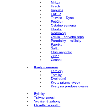
Mrkva
Hrach
Kapusta
Fazuľa
Tekvice – Dyne
Petržlen
Ostatné semená
Uhorky
Reďkovky
Cvikla – červená repa
Paradajky – rajčiaky
Paprika
Šalát
Chilli papričky
Zeler
Cesnak
Kvety - semená
Letničky
Trvalky
Dvojročné
Kvety priamy výsev
Kvety na predpestovanie
Bylinky
Trávne zmesi
Vyvýšené záhony
Osvetlenie rastlín