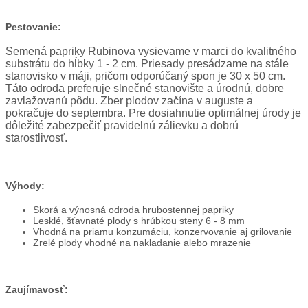
Pestovanie:
Semená papriky Rubinova vysievame v marci do kvalitného
substrátu do hĺbky 1 - 2 cm. Priesady presádzame na stále
stanovisko v máji, pričom odporúčaný spon je 30 x 50 cm.
Táto odroda preferuje slnečné stanovište a úrodnú, dobre
zavlažovanú pôdu. Zber plodov začína v auguste a
pokračuje do septembra. Pre dosiahnutie optimálnej úrody je
dôležité zabezpečiť pravidelnú zálievku a dobrú
starostlivosť.
Výhody:
Skorá a výnosná odroda hrubostennej papriky
Lesklé, šťavnaté plody s hrúbkou steny 6 - 8 mm
Vhodná na priamu konzumáciu, konzervovanie aj grilovanie
Zrelé plody vhodné na nakladanie alebo mrazenie
Zaujímavosť: