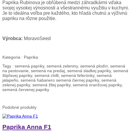
Paprika Rubinova je obľúbená medzi záhradkármi vďaka
svojej vysokej výnosnosti a všestrannému využitiu v kuchyni.
Je to ideálna voľba pre každého, kto hľadá chutnú a výživnú
papriku na rôzne použitie.
Výrobca:
MoravoSeed
Kategoria :
Paprika
Tagy :
semená papriky, semená zeleniny, semená plodín, semená
na pestovanie, semená na predaj, semená sladkej papriky, semená
štipľavej papriky, semená chilli, semená feferónky, semená
jalapeño, semená habanero semená čiernej papriky, semená
zelenej papriky, semená žltej papriky, semená oranžovej papriky,
semená červenej papriky
Podobné
produkty
Paprika Anna F1