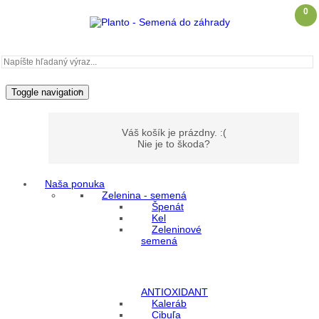
0
Toggle navigation
Váš košík je prázdny. :(
Nie je to škoda?
Naša ponuka
Zelenina - semená
Môj účet
Špenát
Kel
Zeleninové
Prihlásenie
semená
Registrácia
ANTIOXIDANT
Kaleráb
Cibuľa