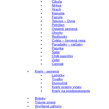
Cibuľa
Mrkva
Hrach
Kapusta
Fazuľa
Tekvice – Dyne
Petržlen
Ostatné semená
Uhorky
Reďkovky
Cvikla – červená repa
Paradajky – rajčiaky
Paprika
Šalát
Chilli papričky
Zeler
Cesnak
Kvety - semená
Letničky
Trvalky
Dvojročné
Kvety priamy výsev
Kvety na predpestovanie
Bylinky
Trávne zmesi
Vyvýšené záhony