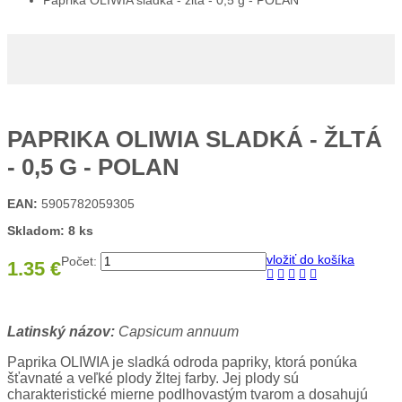
Paprika OLIWIA sladká - žltá - 0,5 g - POLAN
PAPRIKA OLIWIA SLADKÁ - ŽLTÁ
- 0,5 G - POLAN
EAN:
5905782059305
Skladom: 8 ks
vložiť do košíka
Počet:
1.35 €
Latinský názov:
Capsicum annuum
Paprika OLIWIA je sladká odroda papriky, ktorá ponúka
šťavnaté a veľké plody žltej farby. Jej plody sú
charakteristické mierne podlhovastým tvarom a dosahujú