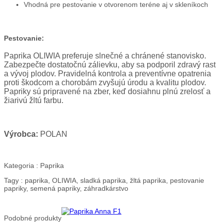
Vhodná pre pestovanie v otvorenom teréne aj v skleníkoch
Pestovanie:
Paprika OLIWIA preferuje slnečné a chránené stanovisko.
Zabezpečte dostatočnú zálievku, aby sa podporil zdravý rast
a vývoj plodov. Pravidelná kontrola a preventívne opatrenia
proti škodcom a chorobám zvyšujú úrodu a kvalitu plodov.
Papriky sú pripravené na zber, keď dosiahnu plnú zrelosť a
žiarivú žltú farbu.
Výrobca:
POLAN
Kategoria :
Paprika
Tagy :
paprika, OLIWIA, sladká paprika, žltá paprika, pestovanie
papriky, semená papriky, záhradkárstvo
Podobné
produkty