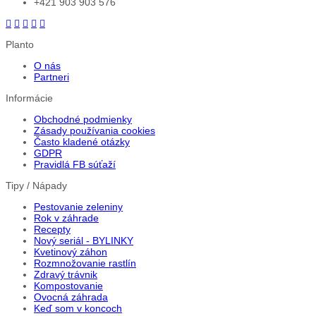
+421 903 903 576
Planto
O nás
Partneri
Informácie
Obchodné podmienky
Zásady používania cookies
Často kladené otázky
GDPR
Pravidlá FB súťaží
Tipy / Nápady
Pestovanie zeleniny
Rok v záhrade
Recepty
Nový seriál - BYLINKY
Kvetinový záhon
Rozmnožovanie rastlín
Zdravý trávnik
Kompostovanie
Ovocná záhrada
Keď som v koncoch