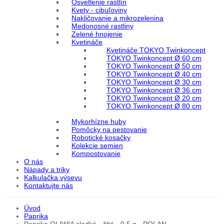
Osvetlenie rastlín
Kvety - cibuľoviny
Nakličovanie a mikrozelenina
Medonosné rastliny
Zelené hnojenie
Kvetináče
Kvetináče TOKYO Twinkoncept
TOKYO Twinkoncept Ø 60 cm
TOKYO Twinkoncept Ø 50 cm
TOKYO Twinkoncept Ø 40 cm
TOKYO Twinkoncept Ø 30 cm
TOKYO Twinkoncept Ø 36 cm
TOKYO Twinkoncept Ø 20 cm
TOKYO Twinkoncept Ø 80 cm
Mykorhízne huby
Pomôcky na pestovanie
Robotické kosačky
Kolekcie semien
Kompostovanie
O nás
Nápady a triky
Kalkulačka výsevu
Kontaktujte nás
Úvod
Paprika