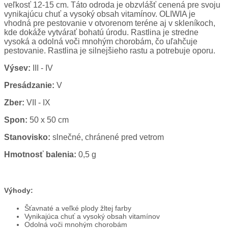
veľkosť 12-15 cm. Táto odroda je obzvlášť cenená pre svoju
vynikajúcu chuť a vysoký obsah vitamínov. OLIWIA je
vhodná pre pestovanie v otvorenom teréne aj v skleníkoch,
kde dokáže vytvárať bohatú úrodu. Rastlina je stredne
vysoká a odolná voči mnohým chorobám, čo uľahčuje
pestovanie. Rastlina je silnejšieho rastu a potrebuje oporu.
Výsev:
III - IV
Presádzanie:
V
Zber:
VII - IX
Spon:
50 x 50 cm
Stanovisko:
slnečné, chránené pred vetrom
Hmotnosť balenia:
0,5 g
Výhody:
Šťavnaté a veľké plody žltej farby
Vynikajúca chuť a vysoký obsah vitamínov
Odolná voči mnohým chorobám