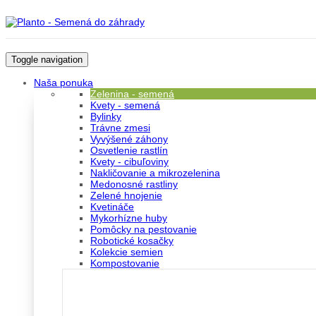
Toggle navigation
Naša ponuka
Zelenina - semená
Kvety - semená
Bylinky
Trávne zmesi
Vyvýšené záhony
Osvetlenie rastlín
Kvety - cibuľoviny
Nakličovanie a mikrozelenina
Medonosné rastliny
Zelené hnojenie
Kvetináče
Mykorhízne huby
Pomôcky na pestovanie
Robotické kosačky
Kolekcie semien
Kompostovanie