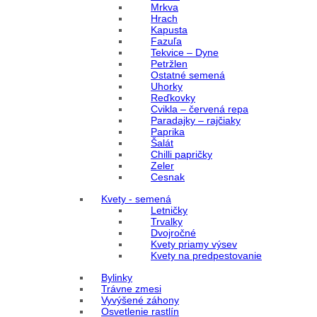
Mrkva
Hrach
Kapusta
Fazuľa
Tekvice – Dyne
Petržlen
Ostatné semená
Uhorky
Reďkovky
Cvikla – červená repa
Paradajky – rajčiaky
Paprika
Šalát
Chilli papričky
Zeler
Cesnak
Kvety - semená
Letničky
Trvalky
Dvojročné
Kvety priamy výsev
Kvety na predpestovanie
Bylinky
Trávne zmesi
Vyvýšené záhony
Osvetlenie rastlín