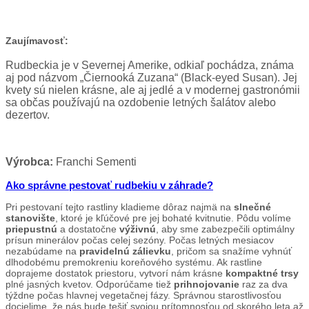
Zaujímavosť:
Rudbeckia je v Severnej Amerike, odkiaľ pochádza, známa
aj pod názvom „Čiernooká Zuzana“ (Black-eyed Susan). Jej
kvety sú nielen krásne, ale aj jedlé a v modernej gastronómii
sa občas používajú na ozdobenie letných šalátov alebo
dezertov.
Výrobca:
Franchi Sementi
Ako správne pestovať rudbekiu v záhrade?
Pri pestovaní tejto rastliny kladieme dôraz najmä na
slnečné
stanovište
, ktoré je kľúčové pre jej bohaté kvitnutie. Pôdu volíme
priepustnú
a dostatočne
výživnú
, aby sme zabezpečili optimálny
prísun minerálov počas celej sezóny. Počas letných mesiacov
nezabúdame na
pravidelnú zálievku
, pričom sa snažíme vyhnúť
dlhodobému premokreniu koreňového systému. Ak rastline
doprajeme dostatok priestoru, vytvorí nám krásne
kompaktné trsy
plné jasných kvetov. Odporúčame tiež
prihnojovanie
raz za dva
týždne počas hlavnej vegetačnej fázy. Správnou starostlivosťou
docielime, že nás bude tešiť svojou prítomnosťou od skorého leta až