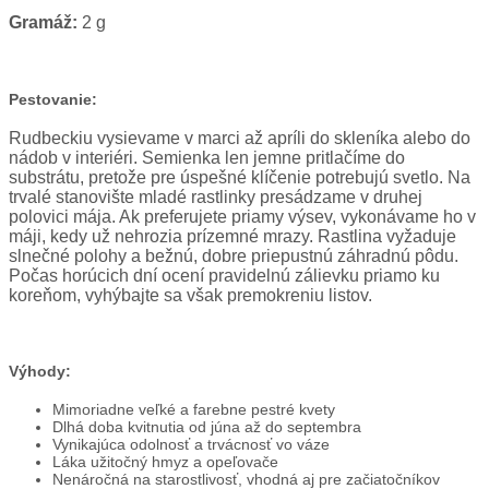
Gramáž:
2 g
Pestovanie:
Rudbeckiu vysievame v marci až apríli do skleníka alebo do
nádob v interiéri. Semienka len jemne pritlačíme do
substrátu, pretože pre úspešné klíčenie potrebujú svetlo. Na
trvalé stanovište mladé rastlinky presádzame v druhej
polovici mája. Ak preferujete priamy výsev, vykonávame ho v
máji, kedy už nehrozia prízemné mrazy. Rastlina vyžaduje
slnečné polohy a bežnú, dobre priepustnú záhradnú pôdu.
Počas horúcich dní ocení pravidelnú zálievku priamo ku
koreňom, vyhýbajte sa však premokreniu listov.
Výhody:
Mimoriadne veľké a farebne pestré kvety
Dlhá doba kvitnutia od júna až do septembra
Vynikajúca odolnosť a trvácnosť vo váze
Láka užitočný hmyz a opeľovače
Nenáročná na starostlivosť, vhodná aj pre začiatočníkov