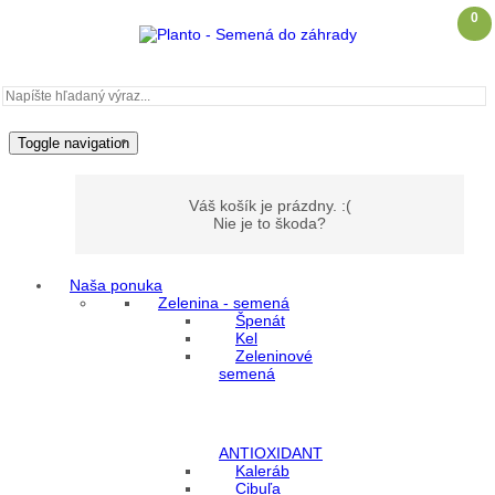
0
Toggle navigation
Váš košík je prázdny. :(
Nie je to škoda?
Naša ponuka
Zelenina - semená
Môj účet
Špenát
Kel
Zeleninové
Prihlásenie
semená
Registrácia
ANTIOXIDANT
Kaleráb
Cibuľa