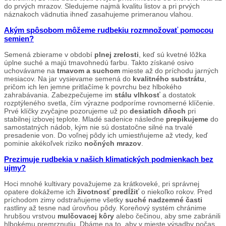
do prvých mrazov. Sledujeme najmä kvalitu listov a pri prvých
náznakoch vädnutia ihneď zasahujeme primeranou vlahou.
Akým spôsobom môžeme rudbekiu rozmnožovať pomocou
semien?
Semená zbierame v období
plnej zrelosti
, keď sú kvetné lôžka
úplne suché a majú tmavohnedú farbu. Takto získané osivo
uchovávame na
tmavom a suchom
mieste až do príchodu jarných
mesiacov. Na jar vysievame semená do
kvalitného substrátu
,
pričom ich len jemne pritlačíme k povrchu bez hlbokého
zahrabávania. Zabezpečujeme im
stálu vlhkosť
a dostatok
rozptýleného svetla, čím výrazne podporíme rovnomerné klíčenie.
Prvé klíčky zvyčajne pozorujeme už po
desiatich dňoch
pri
stabilnej izbovej teplote. Mladé sadenice následne
prepikujeme
do
samostatných nádob, kým nie sú dostatočne silné na trvalé
presadenie von. Do voľnej pôdy ich umiestňujeme až vtedy, keď
pominie akékoľvek riziko
nočných mrazov
.
Prezimuje rudbekia v našich klimatických podmienkach bez
ujmy?
Hoci mnohé kultivary považujeme za krátkoveké, pri správnej
opatere dokážeme ich
životnosť predĺžiť
o niekoľko rokov. Pred
príchodom zimy odstraňujeme všetky
suché nadzemné časti
rastliny až tesne nad úrovňou pôdy. Koreňový systém chránime
hrubšou vrstvou
mulčovacej kôry
alebo čečinou, aby sme zabránili
hlbokému premrznutiu. Dbáme na to, aby v mieste výsadby počas