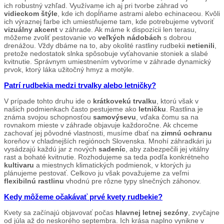
ich robustný vzhľad. Využívame ich aj pri tvorbe záhrad vo
vidieckom štýle
, kde ich dopĺňame astrami alebo echinaceou. Kvôli
ich výraznej farbe ich umiestňujeme tam, kde potrebujeme vytvoriť
vizuálny akcent
v záhrade. Ak máme k dispozícii len terasu,
môžeme zvoliť pestovanie vo
veľkých nádobách
s dobrou
drenážou. Vždy dbáme na to, aby okolité rastliny rudbekii
netienili
,
pretože nedostatok slnka spôsobuje vyťahovanie stoniek a slabé
kvitnutie. Správnym umiestnením vytvoríme v záhrade dynamický
prvok, ktorý láka užitočný hmyz a motýle.
Patrí rudbekia medzi trvalky alebo letničky?
V prípade tohto druhu ide o
krátkovekú trvalku
, ktorú však v
našich podmienkach často pestujeme ako
letničku
. Rastlina je
známa svojou schopnosťou
samovýsevu
, vďaka čomu sa na
rovnakom mieste v záhrade objavuje každoročne. Ak chceme
zachovať jej pôvodné vlastnosti, musíme dbať na
zimnú ochranu
koreňov v chladnejších regiónoch Slovenska. Mnohí záhradkári ju
vysádzajú každú jar z nových
sadeníc
, aby zabezpečili jej vitálny
rast a bohaté kvitnutie. Rozhodujeme sa teda podľa konkrétneho
kultivaru
a miestnych klimatických podmienok, v ktorých ju
plánujeme pestovať. Celkovo ju však považujeme za veľmi
flexibilnú rastlinu
vhodnú pre rôzne typy slnečných záhonov.
Kedy môžeme očakávať prvé kvety rudbekie?
Kvety sa začínajú objavovať počas
hlavnej letnej sezóny
, zvyčajne
od júla až do neskorého septembra. Ich krása naplno vynikne v