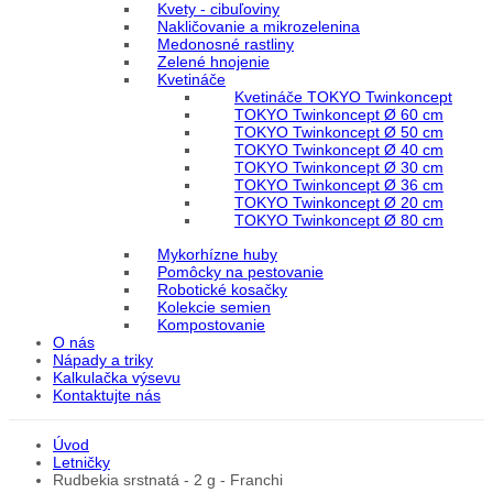
Kvety - cibuľoviny
Nakličovanie a mikrozelenina
Medonosné rastliny
Zelené hnojenie
Kvetináče
Kvetináče TOKYO Twinkoncept
TOKYO Twinkoncept Ø 60 cm
TOKYO Twinkoncept Ø 50 cm
TOKYO Twinkoncept Ø 40 cm
TOKYO Twinkoncept Ø 30 cm
TOKYO Twinkoncept Ø 36 cm
TOKYO Twinkoncept Ø 20 cm
TOKYO Twinkoncept Ø 80 cm
Mykorhízne huby
Pomôcky na pestovanie
Robotické kosačky
Kolekcie semien
Kompostovanie
O nás
Nápady a triky
Kalkulačka výsevu
Kontaktujte nás
Úvod
Letničky
Rudbekia srstnatá - 2 g - Franchi