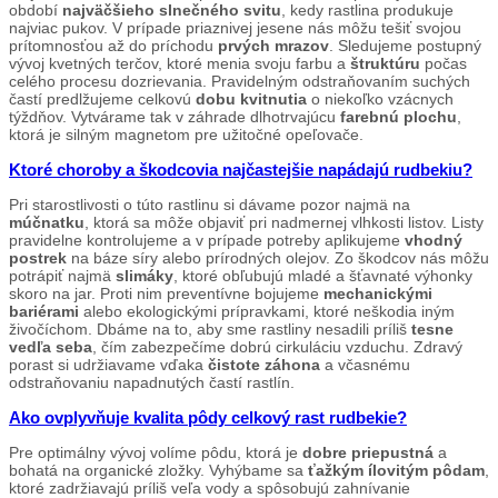
období
najväčšieho slnečného svitu
, kedy rastlina produkuje
najviac pukov. V prípade priaznivej jesene nás môžu tešiť svojou
prítomnosťou až do príchodu
prvých mrazov
. Sledujeme postupný
vývoj kvetných terčov, ktoré menia svoju farbu a
štruktúru
počas
celého procesu dozrievania. Pravidelným odstraňovaním suchých
častí predlžujeme celkovú
dobu kvitnutia
o niekoľko vzácnych
týždňov. Vytvárame tak v záhrade dlhotrvajúcu
farebnú plochu
,
ktorá je silným magnetom pre užitočné opeľovače.
Ktoré choroby a škodcovia najčastejšie napádajú rudbekiu?
Pri starostlivosti o túto rastlinu si dávame pozor najmä na
múčnatku
, ktorá sa môže objaviť pri nadmernej vlhkosti listov. Listy
pravidelne kontrolujeme a v prípade potreby aplikujeme
vhodný
postrek
na báze síry alebo prírodných olejov. Zo škodcov nás môžu
potrápiť najmä
slimáky
, ktoré obľubujú mladé a šťavnaté výhonky
skoro na jar. Proti nim preventívne bojujeme
mechanickými
bariérami
alebo ekologickými prípravkami, ktoré neškodia iným
živočíchom. Dbáme na to, aby sme rastliny nesadili príliš
tesne
vedľa seba
, čím zabezpečíme dobrú cirkuláciu vzduchu. Zdravý
porast si udržiavame vďaka
čistote záhona
a včasnému
odstraňovaniu napadnutých častí rastlín.
Ako ovplyvňuje kvalita pôdy celkový rast rudbekie?
Pre optimálny vývoj volíme pôdu, ktorá je
dobre priepustná
a
bohatá na organické zložky. Vyhýbame sa
ťažkým ílovitým pôdam
,
ktoré zadržiavajú príliš veľa vody a spôsobujú zahnívanie