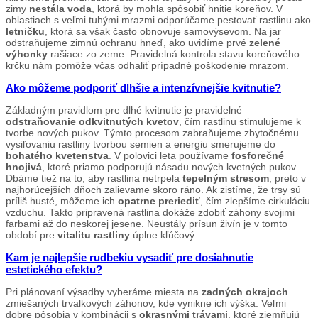
zimy
nestála voda
, ktorá by mohla spôsobiť hnitie koreňov. V
oblastiach s veľmi tuhými mrazmi odporúčame pestovať rastlinu ako
letničku
, ktorá sa však často obnovuje samovýsevom. Na jar
odstraňujeme zimnú ochranu hneď, ako uvidíme prvé
zelené
výhonky
rašiace zo zeme. Pravidelná kontrola stavu koreňového
krčku nám pomôže včas odhaliť prípadné poškodenie mrazom.
Ako môžeme podporiť dlhšie a intenzívnejšie kvitnutie?
Základným pravidlom pre dlhé kvitnutie je pravidelné
odstraňovanie odkvitnutých kvetov
, čím rastlinu stimulujeme k
tvorbe nových pukov. Týmto procesom zabraňujeme zbytočnému
vysiľovaniu rastliny tvorbou semien a energiu smerujeme do
bohatého kvetenstva
. V polovici leta používame
fosforečné
hnojivá
, ktoré priamo podporujú násadu nových kvetných pukov.
Dbáme tiež na to, aby rastlina netrpela
tepelným stresom
, preto v
najhorúcejších dňoch zalievame skoro ráno. Ak zistíme, že trsy sú
príliš husté, môžeme ich
opatrne preriediť
, čím zlepšíme cirkuláciu
vzduchu. Takto pripravená rastlina dokáže zdobiť záhony svojimi
farbami až do neskorej jesene. Neustály prísun živín je v tomto
období pre
vitalitu rastliny
úplne kľúčový.
Kam je najlepšie rudbekiu vysadiť pre dosiahnutie
estetického efektu?
Pri plánovaní výsadby vyberáme miesta na
zadných okrajoch
zmiešaných trvalkových záhonov, kde vynikne ich výška. Veľmi
dobre pôsobia v kombinácii s
okrasnými trávami
, ktoré zjemňujú