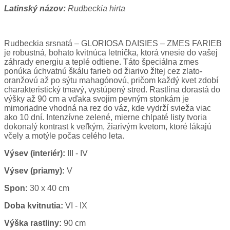
Latinský názov:
Rudbeckia hirta
Rudbeckia srsnatá – GLORIOSA DAISIES – ZMES FARIEB
je robustná, bohato kvitnúca letnička, ktorá vnesie do vašej
záhrady energiu a teplé odtiene. Táto špeciálna zmes
ponúka úchvatnú škálu farieb od žiarivo žltej cez zlato-
oranžovú až po sýtu mahagónovú, pričom každý kvet zdobí
charakteristický tmavý, vystúpený stred. Rastlina dorastá do
výšky až 90 cm a vďaka svojim pevným stonkám je
mimoriadne vhodná na rez do váz, kde vydrží svieža viac
ako 10 dní. Intenzívne zelené, mierne chlpaté listy tvoria
dokonalý kontrast k veľkým, žiarivým kvetom, ktoré lákajú
včely a motýle počas celého leta.
Výsev (interiér):
III - IV
Výsev (priamy):
V
Spon:
30 x 40 cm
Doba kvitnutia:
VI - IX
Výška rastliny:
90 cm