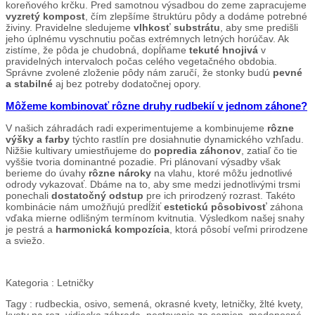
koreňového krčku. Pred samotnou výsadbou do zeme zapracujeme
vyzretý kompost
, čím zlepšíme štruktúru pôdy a dodáme potrebné
živiny. Pravidelne sledujeme
vlhkosť substrátu
, aby sme predišli
jeho úplnému vyschnutiu počas extrémnych letných horúčav. Ak
zistíme, že pôda je chudobná, dopĺňame
tekuté hnojivá
v
pravidelných intervaloch počas celého vegetačného obdobia.
Správne zvolené zloženie pôdy nám zaručí, že stonky budú
pevné
a stabilné
aj bez potreby dodatočnej opory.
Môžeme kombinovať rôzne druhy rudbekií v jednom záhone?
V našich záhradách radi experimentujeme a kombinujeme
rôzne
výšky a farby
týchto rastlín pre dosiahnutie dynamického vzhľadu.
Nižšie kultivary umiestňujeme do
popredia záhonov
, zatiaľ čo tie
vyššie tvoria dominantné pozadie. Pri plánovaní výsadby však
berieme do úvahy
rôzne nároky
na vlahu, ktoré môžu jednotlivé
odrody vykazovať. Dbáme na to, aby sme medzi jednotlivými trsmi
ponechali
dostatočný odstup
pre ich prirodzený rozrast. Takéto
kombinácie nám umožňujú predĺžiť
estetickú pôsobivosť
záhona
vďaka mierne odlišným termínom kvitnutia. Výsledkom našej snahy
je pestrá a
harmonická kompozícia
, ktorá pôsobí veľmi prirodzene
a sviežo.
Kategoria :
Letničky
Tagy :
rudbeckia, osivo, semená, okrasné kvety, letničky, žlté kvety,