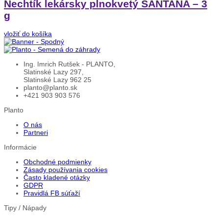
Nechtík lekársky plnokvetý SANTANA – 3
g
vložiť do košíka
Ing. Imrich Rutšek - PLANTO,
Slatinské Lazy 297,
Slatinské Lazy 962 25
planto@planto.sk
+421 903 903 576
Planto
O nás
Partneri
Informácie
Obchodné podmienky
Zásady používania cookies
Často kladené otázky
GDPR
Pravidlá FB súťaží
Tipy / Nápady