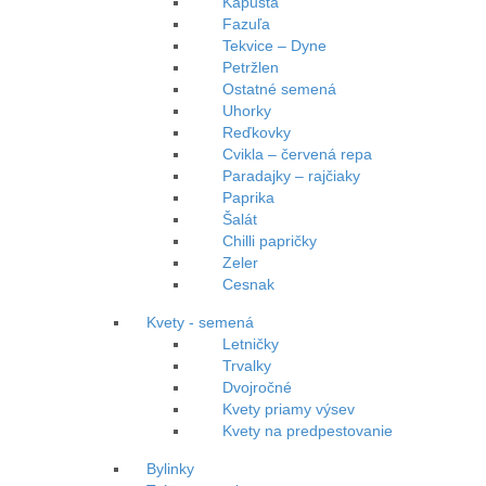
Kapusta
Fazuľa
Tekvice – Dyne
Petržlen
Ostatné semená
Uhorky
Reďkovky
Cvikla – červená repa
Paradajky – rajčiaky
Paprika
Šalát
Chilli papričky
Zeler
Cesnak
Kvety - semená
Letničky
Trvalky
Dvojročné
Kvety priamy výsev
Kvety na predpestovanie
Bylinky