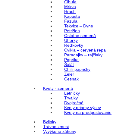
Cibuľa
Mrkva
Hrach
Kapusta
Fazuľa
Tekvice – Dyne
Petržlen
Ostatné semená
Uhorky
Reďkovky
Cvikla – červená repa
Paradajky – rajčiaky
Paprika
Šalát
Chilli papričky
Zeler
Cesnak
Kvety - semená
Letničky
Trvalky
Dvojročné
Kvety priamy výsev
Kvety na predpestovanie
Bylinky
Trávne zmesi
Vyvýšené záhony