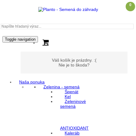
0
Toggle navigation
Váš košík je prázdny. :(
Nie je to škoda?
Naša ponuka
Zelenina - semená
Môj účet
Špenát
Kel
Zeleninové
Prihlásenie
semená
Registrácia
ANTIOXIDANT
Kaleráb