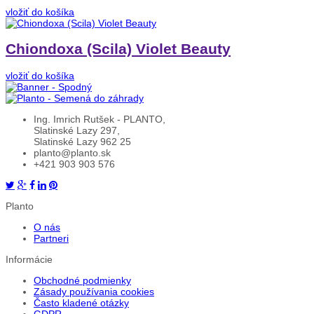
vložiť do košíka
Chiondoxa (Scila) Violet Beauty
vložiť do košíka
Ing. Imrich Rutšek - PLANTO,
Slatinské Lazy 297,
Slatinské Lazy 962 25
planto@planto.sk
+421 903 903 576
Planto
O nás
Partneri
Informácie
Obchodné podmienky
Zásady používania cookies
Často kladené otázky
GDPR