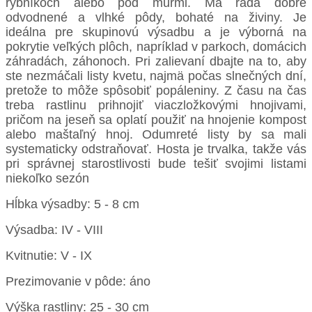
rybníkoch alebo pod múrmi. Má rada dobre
odvodnené a vlhké pôdy, bohaté na živiny. Je
ideálna pre skupinovú výsadbu a je výborná na
pokrytie veľkých plôch, napríklad v parkoch, domácich
záhradách, záhonoch. Pri zalievaní dbajte na to, aby
ste nezmáčali listy kvetu, najmä počas slnečných dní,
pretože to môže spôsobiť popáleniny. Z času na čas
treba rastlinu prihnojiť viaczložkovými hnojivami,
pričom na jeseň sa oplatí použiť na hnojenie kompost
alebo maštaľný hnoj. Odumreté listy by sa mali
systematicky odstraňovať. Hosta je trvalka, takže vás
pri správnej starostlivosti bude tešiť svojimi listami
niekoľko sezón
Hĺbka výsadby: 5 - 8 cm
Výsadba: IV - VIII
Kvitnutie: V - IX
Prezimovanie v pôde: áno
Výška rastliny: 25 - 30 cm