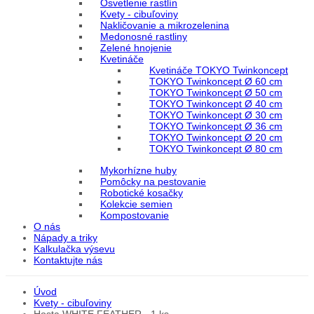
Osvetlenie rastlín
Kvety - cibuľoviny
Nakličovanie a mikrozelenina
Medonosné rastliny
Zelené hnojenie
Kvetináče
Kvetináče TOKYO Twinkoncept
TOKYO Twinkoncept Ø 60 cm
TOKYO Twinkoncept Ø 50 cm
TOKYO Twinkoncept Ø 40 cm
TOKYO Twinkoncept Ø 30 cm
TOKYO Twinkoncept Ø 36 cm
TOKYO Twinkoncept Ø 20 cm
TOKYO Twinkoncept Ø 80 cm
Mykorhízne huby
Pomôcky na pestovanie
Robotické kosačky
Kolekcie semien
Kompostovanie
O nás
Nápady a triky
Kalkulačka výsevu
Kontaktujte nás
Úvod
Kvety - cibuľoviny