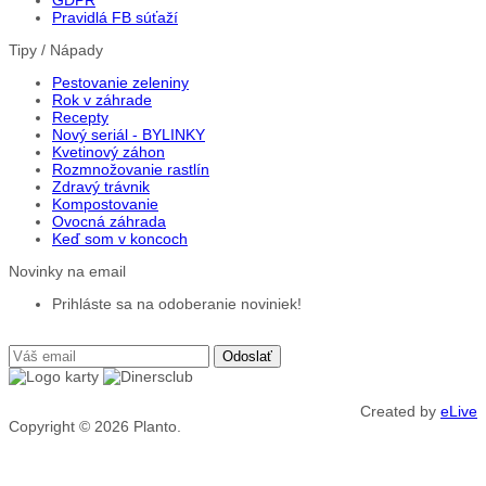
Pravidlá FB súťaží
Tipy / Nápady
Pestovanie zeleniny
Rok v záhrade
Recepty
Nový seriál - BYLINKY
Kvetinový záhon
Rozmnožovanie rastlín
Zdravý trávnik
Kompostovanie
Ovocná záhrada
Keď som v koncoch
Novinky na email
Prihláste sa na odoberanie noviniek!
Created by
eLive
Copyright © 2026
Planto.