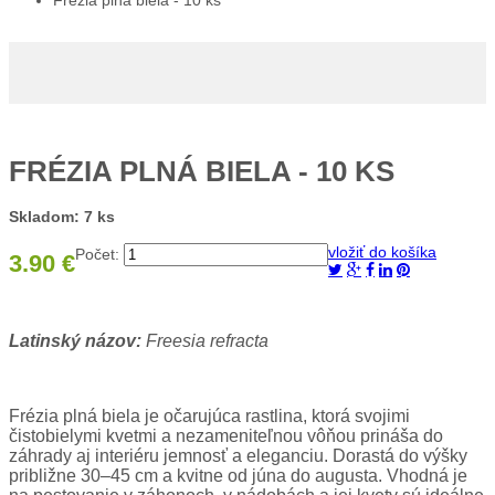
Frézia plná biela - 10 ks
FRÉZIA PLNÁ BIELA - 10 KS
Skladom: 7 ks
vložiť do košíka
Počet:
3.90 €
Latinský názov:
Freesia refracta
Frézia plná biela je očarujúca rastlina, ktorá svojimi
čistobielymi kvetmi a nezameniteľnou vôňou prináša do
záhrady aj interiéru jemnosť a eleganciu. Dorastá do výšky
približne 30–45 cm a kvitne od júna do augusta. Vhodná je