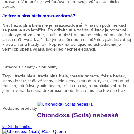
terasách. V interiéri je vyhľadávaná pre svoju vôňu a estetický
pôvab.
Je frézia plná biela mrazuvzdorná?
Nie, frézia plná biela nie je
mrazuvzdorná
. V našich podmienkach
sa pestuje ako letnička. Po odkvitnutí a zožltnutí listov je potrebné
cibule vybrať zo zeme, usušiť a uložiť na suché, chladné miesto. Na
jar sa opäť vysádzajú. Takýmto spôsobom si môžete vychutnávať jej
krásu a vôňu každý rok. Napriek náročnejšiemu uskladneniu je
veľmi obľúbená vďaka svojej jedinečnej elegancii.
Kategoria :
Kvety - cibuľoviny
Tagy :
frézia biela, frézia plná biela, freesia refracta, frézia benex,
kvety do váz, voňavé kvety, biele kvety, svadobná kytica, elegantná
rastlina, letné kvety, cibuľovina, frézia na rez, romantická záhrada,
jemná vôňa, luxusná dekorácia farieb, frézia mix, pestovanie frézií
Podobné
produkty
Chiondoxa (Scila) nebeská
vložiť do košíka