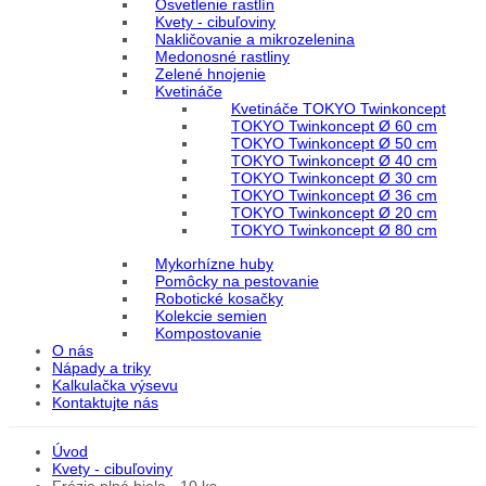
Osvetlenie rastlín
Kvety - cibuľoviny
Nakličovanie a mikrozelenina
Medonosné rastliny
Zelené hnojenie
Kvetináče
Kvetináče TOKYO Twinkoncept
TOKYO Twinkoncept Ø 60 cm
TOKYO Twinkoncept Ø 50 cm
TOKYO Twinkoncept Ø 40 cm
TOKYO Twinkoncept Ø 30 cm
TOKYO Twinkoncept Ø 36 cm
TOKYO Twinkoncept Ø 20 cm
TOKYO Twinkoncept Ø 80 cm
Mykorhízne huby
Pomôcky na pestovanie
Robotické kosačky
Kolekcie semien
Kompostovanie
O nás
Nápady a triky
Kalkulačka výsevu
Kontaktujte nás
Úvod
Kvety - cibuľoviny