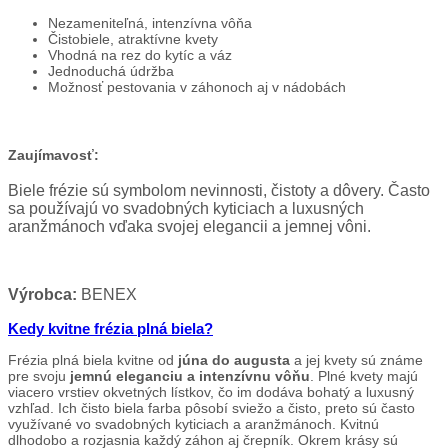
Nezameniteľná, intenzívna vôňa
Čistobiele, atraktívne kvety
Vhodná na rez do kytíc a váz
Jednoduchá údržba
Možnosť pestovania v záhonoch aj v nádobách
Zaujímavosť:
Biele frézie sú symbolom nevinnosti, čistoty a dôvery. Často
sa používajú vo svadobných kyticiach a luxusných
aranžmánoch vďaka svojej elegancii a jemnej vôni.
Výrobca:
BENEX
Kedy kvitne frézia plná biela?
Frézia plná biela kvitne od
júna do augusta
a jej kvety sú známe
pre svoju
jemnú eleganciu a intenzívnu vôňu
. Plné kvety majú
viacero vrstiev okvetných lístkov, čo im dodáva bohatý a luxusný
vzhľad. Ich čisto biela farba pôsobí sviežo a čisto, preto sú často
využívané vo svadobných kyticiach a aranžmánoch. Kvitnú
dlhodobo a rozjasnia každý záhon aj črepník. Okrem krásy sú