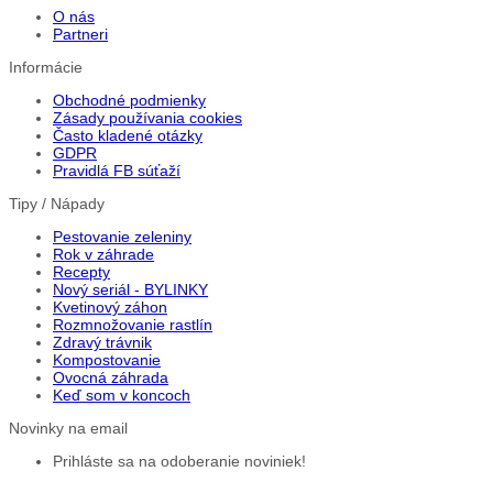
O nás
Partneri
Informácie
Obchodné podmienky
Zásady používania cookies
Často kladené otázky
GDPR
Pravidlá FB súťaží
Tipy / Nápady
Pestovanie zeleniny
Rok v záhrade
Recepty
Nový seriál - BYLINKY
Kvetinový záhon
Rozmnožovanie rastlín
Zdravý trávnik
Kompostovanie
Ovocná záhrada
Keď som v koncoch
Novinky na email
Prihláste sa na odoberanie noviniek!