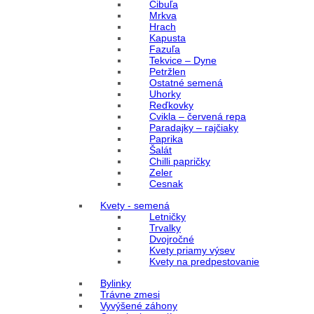
Cibuľa
Mrkva
Hrach
Kapusta
Fazuľa
Tekvice – Dyne
Petržlen
Ostatné semená
Uhorky
Reďkovky
Cvikla – červená repa
Paradajky – rajčiaky
Paprika
Šalát
Chilli papričky
Zeler
Cesnak
Kvety - semená
Letničky
Trvalky
Dvojročné
Kvety priamy výsev
Kvety na predpestovanie
Bylinky
Trávne zmesi
Vyvýšené záhony