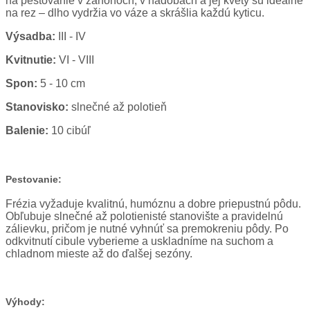
na pestovanie v záhonoch, v nádobách a jej kvety sú ideálne
na rez – dlho vydržia vo váze a skrášlia každú kyticu.
Výsadba:
III - IV
Kvitnutie:
VI - VIII
Spon:
5 - 10 cm
Stanovisko:
slnečné až polotieň
Balenie:
10 cibúľ
Pestovanie:
Frézia vyžaduje kvalitnú, humóznu a dobre priepustnú pôdu.
Obľubuje slnečné až polotienisté stanovište a pravidelnú
zálievku, pričom je nutné vyhnúť sa premokreniu pôdy. Po
odkvitnutí cibule vyberieme a uskladníme na suchom a
chladnom mieste až do ďalšej sezóny.
Výhody: