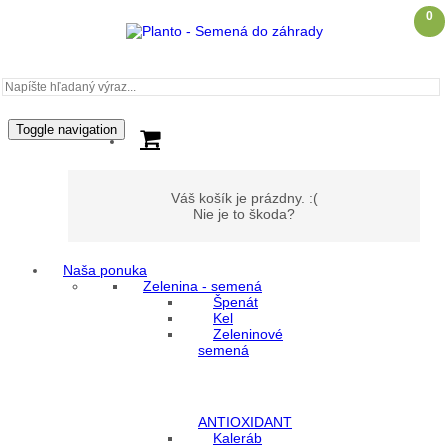
0
Toggle navigation
Váš košík je prázdny. :(
Nie je to škoda?
Naša ponuka
Zelenina - semená
Môj účet
Špenát
Kel
Zeleninové
Prihlásenie
semená
Registrácia
ANTIOXIDANT
Kaleráb