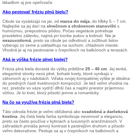
lákadlom aj pre opeľovače.
Ako pestovať fréziu plnú bielu?
Cibule sa vysádzajú na jar, od
marca do mája
, do hĺbky 5 – 7 cm.
Najlepšie sa jej darí na
slnečnom a chránenom stanovišti
s
humóznou, priepustnou pôdou. Počas vegetácie potrebuje
pravidelnú zálievku, najmä pri tvorbe pukov a kvitnutí. Nie je
mrazuvzdorná
, preto sa cibule po odkvitnutí a zožltnutí listov
vyberajú zo zeme a uskladňujú na suchom, chladnom mieste.
Vhodná je aj na pestovanie v črepníkoch na balkónoch a terasách.
Aká je výška frézie plnej bielej?
Frézia plná biela dorastá do výšky približne
25 – 40 cm
. Jej tenké,
elegantné stonky nesú plné, bohaté kvety, ktoré vynikajú v
záhonoch aj v nádobách. Vďaka svojej kompaktnej výške je ideálna
do predných častí kvetinových kompozícií. Je tiež veľmi vhodná na
rez, pretože vo váze vydrží dlhší čas a naplní priestor príjemnou
vôňou. Je to kvet, ktorý pôsobí jemne a romanticky.
Na čo sa využíva frézia plná biela?
Táto odroda frézie je veľmi obľúbená ako
svadobná a darčeková
kvetina
. Jej čistá biela farba symbolizuje nevinnosť a eleganciu,
preto sa často používa v kyticiach a luxusných aranžmánoch. V
záhradách prináša jemný kontrast k pestrejším druhom a pôsobí
veľmi dekoratívne. Pestuje sa aj v črepníkoch na balkónoch a