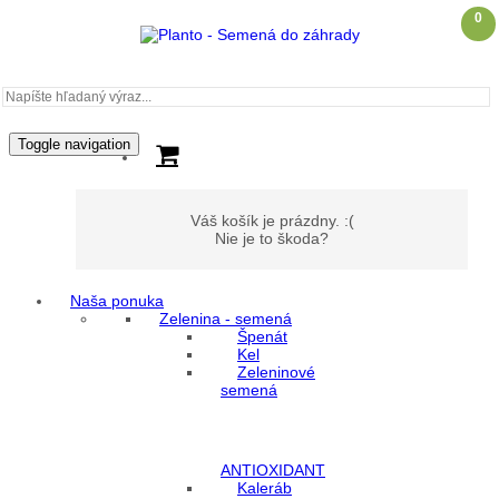
0
Toggle navigation
Váš košík je prázdny. :(
Nie je to škoda?
Naša ponuka
Zelenina - semená
Môj účet
Špenát
Kel
Zeleninové
Prihlásenie
semená
Registrácia
ANTIOXIDANT
Kaleráb