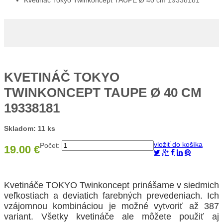
Kvetináč Tokyo Twinkoncept TAUPE Ø 40 cm 19338181
KVETINÁČ TOKYO
TWINKONCEPT TAUPE Ø 40 CM
19338181
Skladom: 11 ks
vložiť do košíka
Počet:
19.00 €
Kvetináče TOKYO Twinkoncept prinášame v siedmich
veľkostiach a deviatich farebných prevedeniach. Ich
vzájomnou kombináciou je možné vytvoriť až 387
variant. Všetky kvetináče ale môžete použiť aj