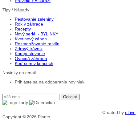
Pravidlá FB súťaží
Tipy / Nápady
Pestovanie zeleniny
Rok v záhrade
Recepty
Nový seriál - BYLINKY
Kvetinový záhon
Rozmnožovanie rastlín
Zdravý trávnik
Kompostovanie
Ovocná záhrada
Keď som v koncoch
Novinky na email
Prihláste sa na odoberanie noviniek!
Created by
eLive
Copyright © 2026
Planto.