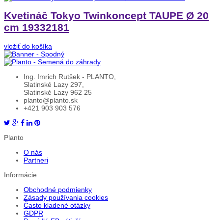
Kvetináč Tokyo Twinkoncept TAUPE Ø 20
cm 19332181
vložiť do košíka
Ing. Imrich Rutšek - PLANTO,
Slatinské Lazy 297,
Slatinské Lazy 962 25
planto@planto.sk
+421 903 903 576
Planto
O nás
Partneri
Informácie
Obchodné podmienky
Zásady používania cookies
Často kladené otázky
GDPR