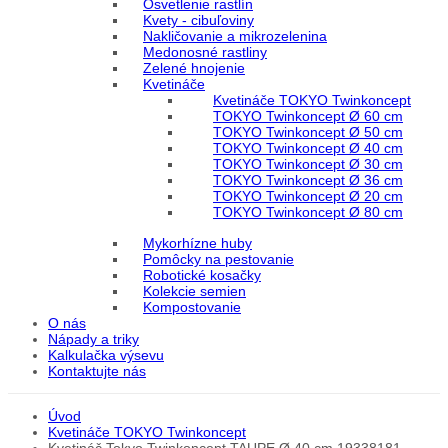
Osvetlenie rastlín
Kvety - cibuľoviny
Nakličovanie a mikrozelenina
Medonosné rastliny
Zelené hnojenie
Kvetináče
Kvetináče TOKYO Twinkoncept
TOKYO Twinkoncept Ø 60 cm
TOKYO Twinkoncept Ø 50 cm
TOKYO Twinkoncept Ø 40 cm
TOKYO Twinkoncept Ø 30 cm
TOKYO Twinkoncept Ø 36 cm
TOKYO Twinkoncept Ø 20 cm
TOKYO Twinkoncept Ø 80 cm
Mykorhízne huby
Pomôcky na pestovanie
Robotické kosačky
Kolekcie semien
Kompostovanie
O nás
Nápady a triky
Kalkulačka výsevu
Kontaktujte nás
Úvod
Kvetináče TOKYO Twinkoncept