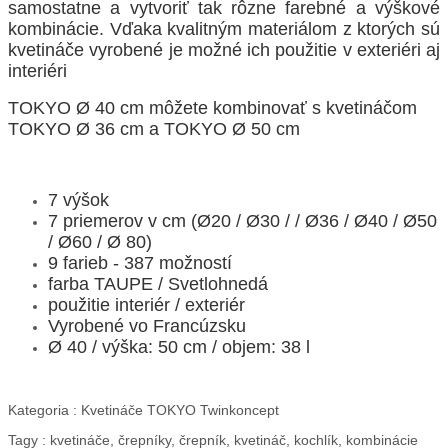
samostatne a vytvoriť tak rôzne farebné a výškové
kombinácie. Vďaka kvalitným materiálom z ktorých sú
kvetináče vyrobené je možné ich použitie v exteriéri aj
interiéri
TOKYO Ø 40 cm môžete kombinovať s kvetináčom
TOKYO Ø 36 cm a TOKYO Ø 50 cm
7 výšok
7 priemerov v cm (Ø20 / Ø30 / / Ø36 / Ø40 / Ø50
/ Ø60 / Ø 80)
9 farieb - 387 možností
farba TAUPE / Svetlohnedá
použitie interiér / exteriér
Vyrobené vo Francúzsku
Ø 40 / výška: 50 cm / objem: 38 l
Kategoria :
Kvetináče TOKYO Twinkoncept
Tagy :
kvetináče, črepníky, črepník, kvetináč, kochlík, kombinácie