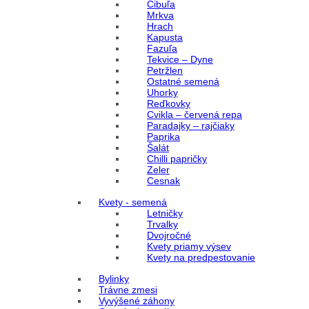
Cibuľa
Mrkva
Hrach
Kapusta
Fazuľa
Tekvice – Dyne
Petržlen
Ostatné semená
Uhorky
Reďkovky
Cvikla – červená repa
Paradajky – rajčiaky
Paprika
Šalát
Chilli papričky
Zeler
Cesnak
Kvety - semená
Letničky
Trvalky
Dvojročné
Kvety priamy výsev
Kvety na predpestovanie
Bylinky
Trávne zmesi
Vyvýšené záhony