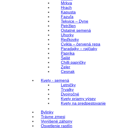
Mrkva
Hrach
Kapusta
Fazuľa
Tekvice – Dyne
Petržlen
Ostatné semená
Uhorky
Reďkovky
Cvikla – červená repa
Paradajky – rajčiaky
Paprika
Šalát
Chilli papričky
Zeler
Cesnak
Kvety - semená
Letničky
Trvalky
Dvojročné
Kvety priamy výsev
Kvety na predpestovanie
Bylinky
Trávne zmesi
Vyvýšené záhony
Osvetlenie rastlín