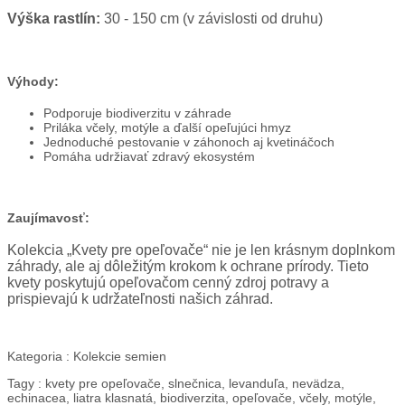
Výška rastlín:
30 - 150 cm (v závislosti od druhu)
Výhody:
Podporuje biodiverzitu v záhrade
Priláka včely, motýle a ďalší opeľujúci hmyz
Jednoduché pestovanie v záhonoch aj kvetináčoch
Pomáha udržiavať zdravý ekosystém
Zaujímavosť:
Kolekcia „Kvety pre opeľovače“ nie je len krásnym doplnkom
záhrady, ale aj dôležitým krokom k ochrane prírody. Tieto
kvety poskytujú opeľovačom cenný zdroj potravy a
prispievajú k udržateľnosti našich záhrad.
Kategoria :
Kolekcie semien
Tagy :
kvety pre opeľovače, slnečnica, levanduľa, nevädza,
echinacea, liatra klasnatá, biodiverzita, opeľovače, včely, motýle,