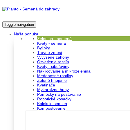
Toggle navigation
Naša ponuka
Zelenina - semená
Kvety - semená
Bylinky
Trávne zmesi
Vyvýšené záhony
Osvetlenie rastlín
Kvety - cibuľoviny
Nakličovanie a mikrozelenina
Medonosné rastliny
Zelené hnojenie
Kvetináče
Mykorhízne huby
Pomôcky na pestovanie
Robotické kosačky
Kolekcie semien
Kompostovanie