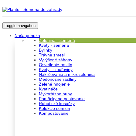
Toggle navigation
Naša ponuka
Zelenina - semená
Kvety - semená
Bylinky
Trávne zmesi
Vyvýšené záhony
Osvetlenie rastlín
Kvety - cibuľoviny
Nakličovanie a mikrozelenina
Medonosné rastliny
Zelené hnojenie
Kvetináče
Mykorhízne huby
Pomôcky na pestovanie
Robotické kosačky
Kolekcie semien
Kompostovanie