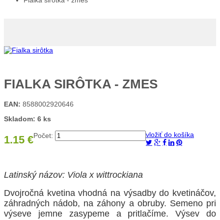
Fialka sirôtka - zmes
FIALKA SIRÔTKA - ZMES
EAN:
8588002920646
Skladom: 6 ks
vložiť do košíka
Počet:
1.15 €
Latinský názov: Viola x wittrockiana
Dvojročná kvetina vhodná na výsadby do kvetináčov,
záhradných nádob, na záhony a obruby. Semeno pri
výseve jemne zasypeme a pritlačíme. Výsev do