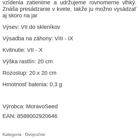
vzídenia zatienime a udržujeme rovnomerne vlhký.
Znáša presádzanie v kvete, takže ju možno vysádzať
aj skoro na jar
Výsev: VII do skleníkov
Výsadba na záhony: VIII - IX
Kvitnutie: VII - X
Výška rastlín: 20 cm
Rozostup: 20 x 20 cm
Hmotnosť balenia: 0,3 g
Výrobca: MoravoSeed
EAN:
8588002920646
Kategoria :
Dvojročné