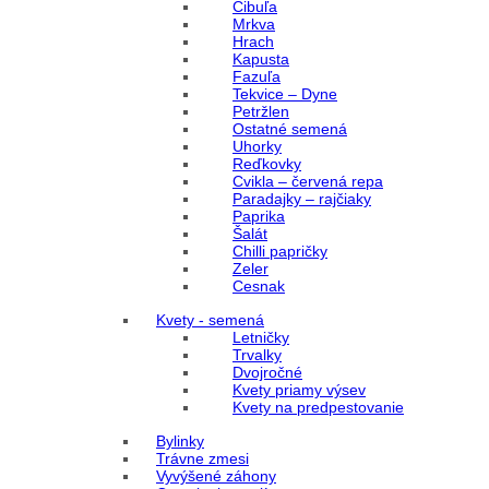
Cibuľa
Mrkva
Hrach
Kapusta
Fazuľa
Tekvice – Dyne
Petržlen
Ostatné semená
Uhorky
Reďkovky
Cvikla – červená repa
Paradajky – rajčiaky
Paprika
Šalát
Chilli papričky
Zeler
Cesnak
Kvety - semená
Letničky
Trvalky
Dvojročné
Kvety priamy výsev
Kvety na predpestovanie
Bylinky
Trávne zmesi
Vyvýšené záhony