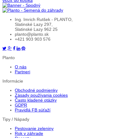
vložiť do košíka
Ing. Imrich Rutšek - PLANTO,
Slatinské Lazy 297,
Slatinské Lazy 962 25
planto@planto.sk
+421 903 903 576
Planto
O nás
Partneri
Informácie
Obchodné podmienky
Zásady používania cookies
Často kladené otázky
GDPR
Pravidlá FB súťaží
Tipy / Nápady
Pestovanie zeleniny
Rok v záhrade