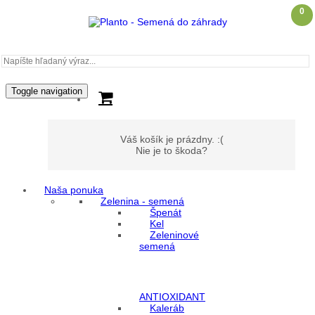
0
Toggle navigation
Váš košík je prázdny. :(
Nie je to škoda?
Naša ponuka
Zelenina - semená
Môj účet
Špenát
Kel
Zeleninové
Prihlásenie
semená
Registrácia
ANTIOXIDANT
Kaleráb