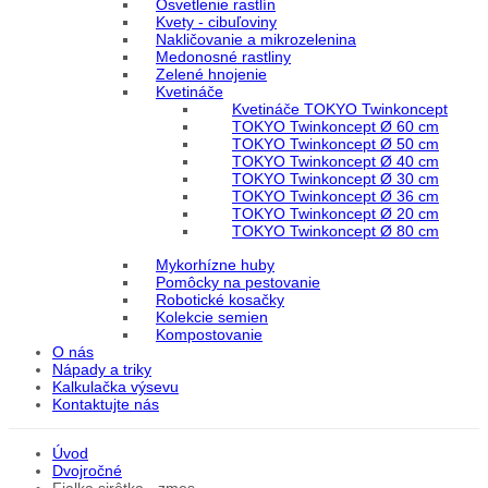
Osvetlenie rastlín
Kvety - cibuľoviny
Nakličovanie a mikrozelenina
Medonosné rastliny
Zelené hnojenie
Kvetináče
Kvetináče TOKYO Twinkoncept
TOKYO Twinkoncept Ø 60 cm
TOKYO Twinkoncept Ø 50 cm
TOKYO Twinkoncept Ø 40 cm
TOKYO Twinkoncept Ø 30 cm
TOKYO Twinkoncept Ø 36 cm
TOKYO Twinkoncept Ø 20 cm
TOKYO Twinkoncept Ø 80 cm
Mykorhízne huby
Pomôcky na pestovanie
Robotické kosačky
Kolekcie semien
Kompostovanie
O nás
Nápady a triky
Kalkulačka výsevu
Kontaktujte nás
Úvod
Dvojročné