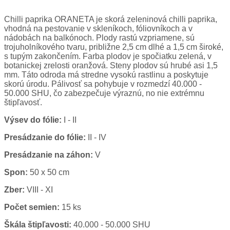
Chilli paprika ORANETA je skorá zeleninová chilli paprika,
vhodná na pestovanie v skleníkoch, fóliovníkoch a v
nádobách na balkónoch. Plody rastú vzpriamene, sú
trojuholníkového tvaru, približne 2,5 cm dlhé a 1,5 cm široké,
s tupým zakončením. Farba plodov je spočiatku zelená, v
botanickej zrelosti oranžová. Steny plodov sú hrubé asi 1,5
mm. Táto odroda má stredne vysokú rastlinu a poskytuje
skorú úrodu. Pálivosť sa pohybuje v rozmedzí 40.000 -
50.000 SHU, čo zabezpečuje výraznú, no nie extrémnu
štipľavosť.
Výsev do fólie:
I - II
Presádzanie do fólie:
II - IV
Presádzanie na záhon:
V
Spon:
50 x 50 cm
Zber:
VIII - XI
Počet semien:
15 ks
Škála štipľavosti:
40.000 - 50.000 SHU