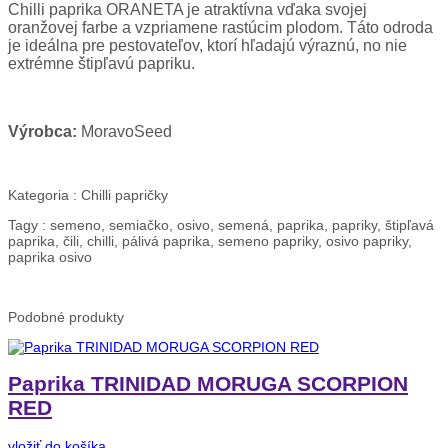
Chilli paprika ORANETA je atraktívna vďaka svojej
oranžovej farbe a vzpriamene rastúcim plodom. Táto odroda
je ideálna pre pestovateľov, ktorí hľadajú výraznú, no nie
extrémne štipľavú papriku.
Výrobca:
MoravoSeed
Kategoria :
Chilli papričky
Tagy :
semeno, semiačko, osivo, semená, paprika, papriky, štipľavá
paprika, čili, chilli, pálivá paprika, semeno papriky, osivo papriky,
paprika osivo
Podobné
produkty
Paprika TRINIDAD MORUGA SCORPION
RED
vložiť do košíka