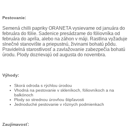
Pestovanie:
Semená chilli papriky ORANETA vysievame od januára do
februára do fólie. Sadenice presádzame do fóliovníka od
februára do apríla, alebo na záhon v máji. Rastlina vyžaduje
slnečné stanovište a priepustnú, živinami bohatú pôdu.
Pravidelná starostlivosť a zavlažovanie zabezpečia bohatú
úrodu. Plody dozrievajú od augusta do novembra.
Výhody:
Skorá odroda s rýchlou úrodou
Vhodná na pestovanie v skleníkoch, fóliovníkoch a na
balkónoch
Plody so strednou úrovňou štipľavosti
Jednoduché pestovanie v rôznych podmienkach
Zaujímavosť: