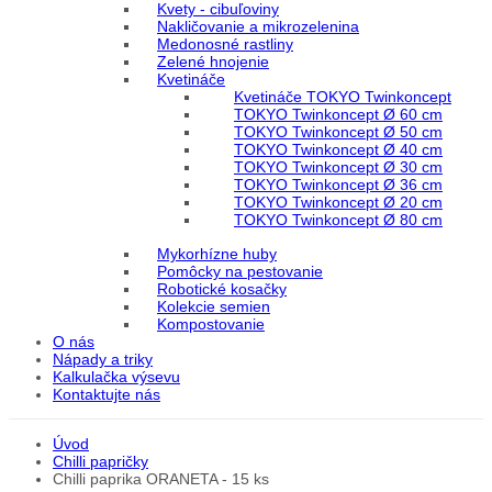
Kvety - cibuľoviny
Nakličovanie a mikrozelenina
Medonosné rastliny
Zelené hnojenie
Kvetináče
Kvetináče TOKYO Twinkoncept
TOKYO Twinkoncept Ø 60 cm
TOKYO Twinkoncept Ø 50 cm
TOKYO Twinkoncept Ø 40 cm
TOKYO Twinkoncept Ø 30 cm
TOKYO Twinkoncept Ø 36 cm
TOKYO Twinkoncept Ø 20 cm
TOKYO Twinkoncept Ø 80 cm
Mykorhízne huby
Pomôcky na pestovanie
Robotické kosačky
Kolekcie semien
Kompostovanie
O nás
Nápady a triky
Kalkulačka výsevu
Kontaktujte nás
Úvod
Chilli papričky
Chilli paprika ORANETA - 15 ks