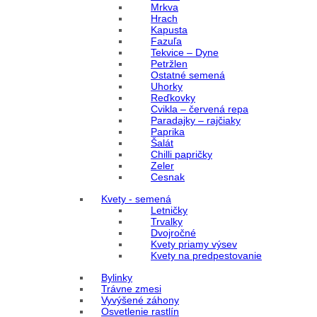
Mrkva
Hrach
Kapusta
Fazuľa
Tekvice – Dyne
Petržlen
Ostatné semená
Uhorky
Reďkovky
Cvikla – červená repa
Paradajky – rajčiaky
Paprika
Šalát
Chilli papričky
Zeler
Cesnak
Kvety - semená
Letničky
Trvalky
Dvojročné
Kvety priamy výsev
Kvety na predpestovanie
Bylinky
Trávne zmesi
Vyvýšené záhony
Osvetlenie rastlín