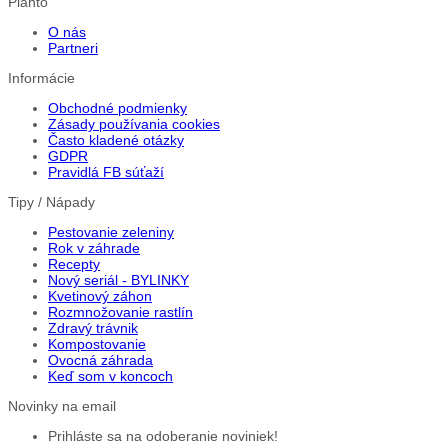
Planto
O nás
Partneri
Informácie
Obchodné podmienky
Zásady používania cookies
Často kladené otázky
GDPR
Pravidlá FB súťaží
Tipy / Nápady
Pestovanie zeleniny
Rok v záhrade
Recepty
Nový seriál - BYLINKY
Kvetinový záhon
Rozmnožovanie rastlín
Zdravý trávnik
Kompostovanie
Ovocná záhrada
Keď som v koncoch
Novinky na email
Prihláste sa na odoberanie noviniek!