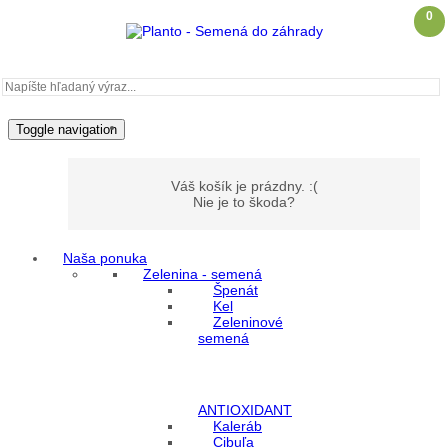
0
Toggle navigation
Váš košík je prázdny. :(
Nie je to škoda?
Naša ponuka
Zelenina - semená
Môj účet
Špenát
Kel
Zeleninové
Prihlásenie
semená
Registrácia
ANTIOXIDANT
Kaleráb
Cibuľa