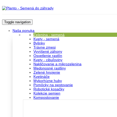
Toggle navigation
Naša ponuka
Zelenina - semená
Kvety - semená
Bylinky
Trávne zmesi
Vyvýšené záhony
Osvetlenie rastlín
Kvety - cibuľoviny
Nakličovanie a mikrozelenina
Medonosné rastliny
Zelené hnojenie
Kvetináče
Mykorhízne huby
Pomôcky na pestovanie
Robotické kosačky
Kolekcie semien
Kompostovanie