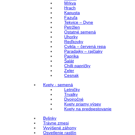
Mrkva
Hrach
Kapusta
Fazuľa
Tekvice – Dyne
Petržlen
Ostatné semená
Uhorky
Reďkovky
Cvikla – červená repa
Paradajky – rajčiaky
Paprika
Šalát
Chilli papričky
Zeler
Cesnak
Kvety - semená
Letničky
Trvalky
Dvojročné
Kvety priamy výsev
Kvety na predpestovanie
Bylinky
Trávne zmesi
Vyvýšené záhony
Osvetlenie rastlín