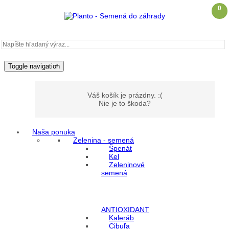
0
Toggle navigation
Váš košík je prázdny. :(
Nie je to škoda?
Naša ponuka
Zelenina - semená
Môj účet
Špenát
Kel
Zeleninové
Prihlásenie
semená
Registrácia
ANTIOXIDANT
Kaleráb
Cibuľa