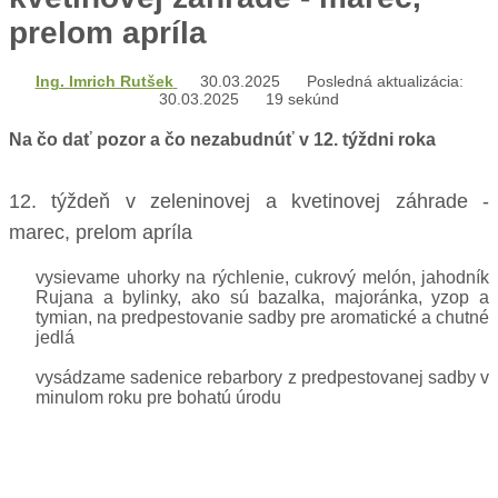
prelom apríla
Ing. Imrich Rutšek
30.03.2025
Posledná aktualizácia:
30.03.2025
19 sekúnd
Na čo dať pozor a čo nezabudnúť v 12. týždni roka
12. týždeň v zeleninovej a kvetinovej záhrade -
marec, prelom apríla
vysievame uhorky na rýchlenie, cukrový melón, jahodník
Rujana a bylinky, ako sú bazalka, majoránka, yzop a
tymian, na predpestovanie sadby pre aromatické a chutné
jedlá
vysádzame sadenice rebarbory z predpestovanej sadby v
minulom roku pre bohatú úrodu