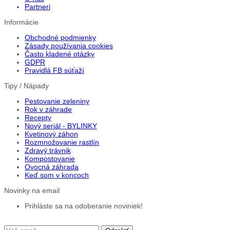
Partneri
Informácie
Obchodné podmienky
Zásady používania cookies
Často kladené otázky
GDPR
Pravidlá FB súťaží
Tipy / Nápady
Pestovanie zeleniny
Rok v záhrade
Recepty
Nový seriál - BYLINKY
Kvetinový záhon
Rozmnožovanie rastlín
Zdravý trávnik
Kompostovanie
Ovocná záhrada
Keď som v koncoch
Novinky na email
Prihláste sa na odoberanie noviniek!