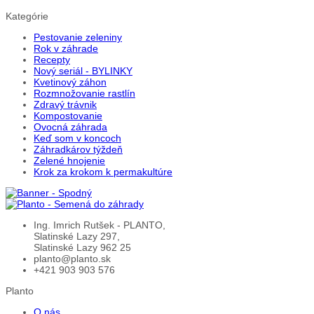
Kategórie
Pestovanie zeleniny
Rok v záhrade
Recepty
Nový seriál - BYLINKY
Kvetinový záhon
Rozmnožovanie rastlín
Zdravý trávnik
Kompostovanie
Ovocná záhrada
Keď som v koncoch
Záhradkárov týždeň
Zelené hnojenie
Krok za krokom k permakultúre
Ing. Imrich Rutšek - PLANTO,
Slatinské Lazy 297,
Slatinské Lazy 962 25
planto@planto.sk
+421 903 903 576
Planto
O nás