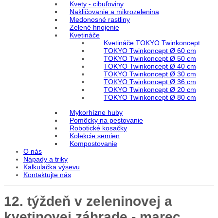
Kvety - cibuľoviny
Nakličovanie a mikrozelenina
Medonosné rastliny
Zelené hnojenie
Kvetináče
Kvetináče TOKYO Twinkoncept
TOKYO Twinkoncept Ø 60 cm
TOKYO Twinkoncept Ø 50 cm
TOKYO Twinkoncept Ø 40 cm
TOKYO Twinkoncept Ø 30 cm
TOKYO Twinkoncept Ø 36 cm
TOKYO Twinkoncept Ø 20 cm
TOKYO Twinkoncept Ø 80 cm
Mykorhízne huby
Pomôcky na pestovanie
Robotické kosačky
Kolekcie semien
Kompostovanie
O nás
Nápady a triky
Kalkulačka výsevu
Kontaktujte nás
12. týždeň v zeleninovej a
kvetinovej záhrade - marec,