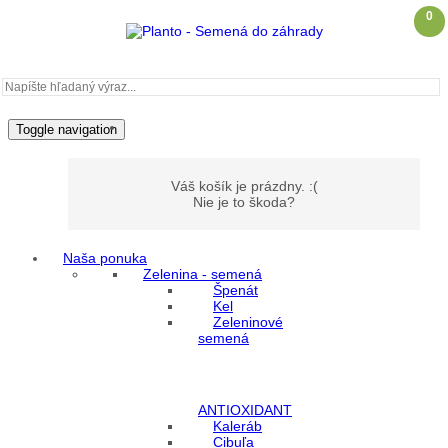
0
Toggle navigation
Váš košík je prázdny. :(
Nie je to škoda?
Naša ponuka
Zelenina - semená
Môj účet
Špenát
Kel
Zeleninové
Prihlásenie
semená
Registrácia
ANTIOXIDANT
Kaleráb
Cibuľa