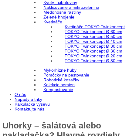
Kvety - cibuľoviny
Nakličovanie a mikrozelenina
Medonosné rastliny
Zelené hnojenie
Kvetináče
Kvetináče TOKYO Twinkoncept
TOKYO Twinkoncept Ø 60 cm
TOKYO Twinkoncept Ø 50 cm
TOKYO Twinkoncept Ø 40 cm
TOKYO Twinkoncept Ø 30 cm
TOKYO Twinkoncept Ø 36 cm
TOKYO Twinkoncept Ø 20 cm
TOKYO Twinkoncept Ø 80 cm
Mykorhízne huby
Pomôcky na pestovanie
Robotické kosačky
Kolekcie semien
Kompostovanie
O nás
Nápady a triky
Kalkulačka výsevu
Kontaktujte nás
Uhorky – šalátová alebo
nakladačka? Hlavné rozdiely.