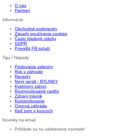
O nás
Partneri
Informácie
Obchodné podmienky
Zásady používania cookies
Často kladené otázky
GDPR
Pravidlá FB súťaží
Tipy / Nápady
Pestovanie zeleniny
Rok v záhrade
Recepty
Nový seriál - BYLINKY
Kvetinový záhon
Rozmnožovanie rastlín
Zdravý trávnik
Kompostovanie
Ovocná záhrada
Keď som v koncoch
Novinky na email
Prihláste sa na odoberanie noviniek!