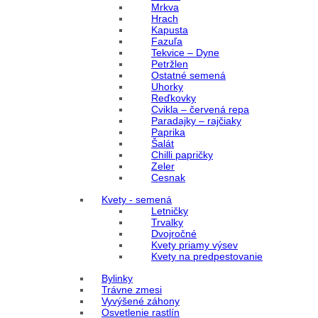
Mrkva
Hrach
Kapusta
Fazuľa
Tekvice – Dyne
Petržlen
Ostatné semená
Uhorky
Reďkovky
Cvikla – červená repa
Paradajky – rajčiaky
Paprika
Šalát
Chilli papričky
Zeler
Cesnak
Kvety - semená
Letničky
Trvalky
Dvojročné
Kvety priamy výsev
Kvety na predpestovanie
Bylinky
Trávne zmesi
Vyvýšené záhony
Osvetlenie rastlín