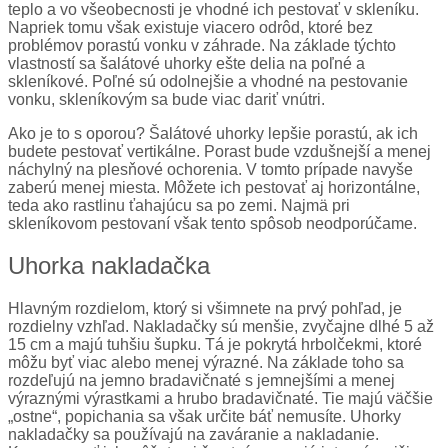
teplo a vo všeobecnosti je vhodné ich pestovať v skleníku.
Napriek tomu však existuje viacero odrôd, ktoré bez
problémov porastú vonku v záhrade. Na základe týchto
vlastností sa šalátové uhorky ešte delia na poľné a
skleníkové. Poľné sú odolnejšie a vhodné na pestovanie
vonku, skleníkovým sa bude viac dariť vnútri.
Ako je to s oporou? Šalátové uhorky lepšie porastú, ak ich
budete pestovať vertikálne. Porast bude vzdušnejší a menej
náchylný na plesňové ochorenia. V tomto prípade navyše
zaberú menej miesta. Môžete ich pestovať aj horizontálne,
teda ako rastlinu ťahajúcu sa po zemi. Najmä pri
skleníkovom pestovaní však tento spôsob neodporúčame.
Uhorka nakladačka
Hlavným rozdielom, ktorý si všimnete na prvý pohľad, je
rozdielny vzhľad. Nakladačky sú menšie, zvyčajne dlhé 5 až
15 cm a majú tuhšiu šupku. Tá je pokrytá hrbolčekmi, ktoré
môžu byť viac alebo menej výrazné. Na základe toho sa
rozdeľujú na jemno bradavičnaté s jemnejšími a menej
výraznými výrastkami a hrubo bradavičnaté. Tie majú väčšie
„ostne“, popichania sa však určite báť nemusíte. Uhorky
nakladačky sa používajú na zaváranie a nakladanie.