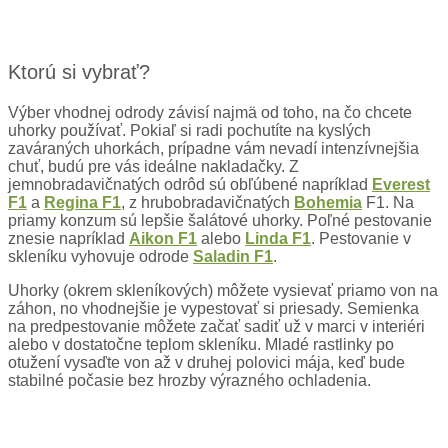
Ktorú si vybrať?
Výber vhodnej odrody závisí najmä od toho, na čo chcete
uhorky používať. Pokiaľ si radi pochutíte na kyslých
zaváraných uhorkách, prípadne vám nevadí intenzívnejšia
chuť, budú pre vás ideálne nakladačky. Z
jemnobradavičnatých odrôd sú obľúbené napríklad
Everest
F1
a
Regina F1
, z hrubobradavičnatých
Bohemia
F1. Na
priamy konzum sú lepšie šalátové uhorky. Poľné pestovanie
znesie napríklad
Aikon F1
alebo
Linda F1
. Pestovanie v
skleníku vyhovuje odrode
Saladin F1
.
Uhorky (okrem skleníkových) môžete vysievať priamo von na
záhon, no vhodnejšie je vypestovať si priesady. Semienka
na predpestovanie môžete začať sadiť už v marci v interiéri
alebo v dostatočne teplom skleníku. Mladé rastlinky po
otužení vysaďte von až v druhej polovici mája, keď bude
stabilné počasie bez hrozby výrazného ochladenia.