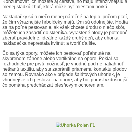
Konzumovať ich môžete aj čerstvé, no majú intenzívnejšiu a
menej sladkú chuť, ktorá môže byť miestami horká.
Nakladačky sú o niečo menej náročné na teplo, pričom platí,
že čím výraznejšie hrbolčeky majú, tým sú odolnejšie. Hodia
sa na poľné pestovanie, ak však chcete úrodu o niečo skôr,
môžete ich zasadiť do skleníka. Vyrastené plody je potrebné
zberať pravidelne, ideálne každý druhý deň, aby uhorka
nakladačka neprestala kvitnúť a tvoriť ďalšie.
Čo sa týka opory, môžete ich pestovať poľahnuté na
skyprenom záhone alebo vertikálne na opore. Pokiaľ sa
rozhodnete pre prvú možnosť, je vhodné pod ne natiahnuť
netkanú textíliu, aby ste zabránili priamemu kontaktu plodov
so zemou. Rovnako ako v prípade šalátových uhoriek, je
vhodnejšie ich pestovať na opore, aby bol porast vzdušnejší,
čo pomáha predchádzať plesňovým ochoreniam.