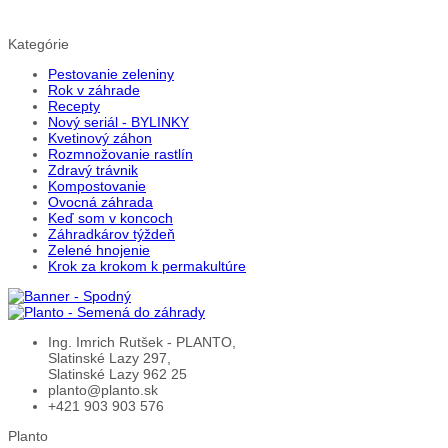
Kategórie
Pestovanie zeleniny
Rok v záhrade
Recepty
Nový seriál - BYLINKY
Kvetinový záhon
Rozmnožovanie rastlín
Zdravý trávnik
Kompostovanie
Ovocná záhrada
Keď som v koncoch
Záhradkárov týždeň
Zelené hnojenie
Krok za krokom k permakultúre
Ing. Imrich Rutšek - PLANTO,
Slatinské Lazy 297,
Slatinské Lazy 962 25
planto@planto.sk
+421 903 903 576
Planto