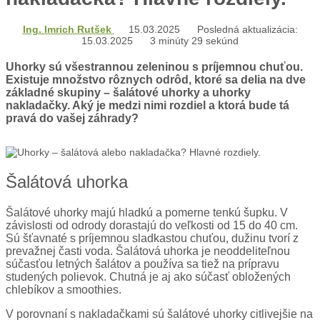
Ing. Imrich Rutšek
15.03.2025
Posledná aktualizácia:
15.03.2025
3 minúty 29 sekúnd
Uhorky sú všestrannou zeleninou s príjemnou chuťou.
Existuje množstvo rôznych odrôd, ktoré sa delia na dve
základné skupiny – šalátové uhorky a uhorky
nakladačky. Aký je medzi nimi rozdiel a ktorá bude tá
pravá do vašej záhrady?
Šalátová uhorka
Šalátové uhorky majú hladkú a pomerne tenkú šupku. V
závislosti od odrody dorastajú do veľkosti od 15 do 40 cm.
Sú šťavnaté s príjemnou sladkastou chuťou, dužinu tvorí z
prevažnej časti voda. Šalátová uhorka je neoddeliteľnou
súčasťou letných šalátov a používa sa tiež na prípravu
studených polievok. Chutná je aj ako súčasť obložených
chlebíkov a smoothies.
V porovnaní s nakladačkami sú šalátové uhorky citlivejšie na