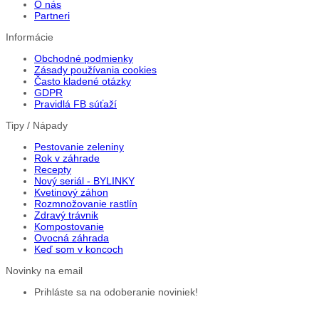
O nás
Partneri
Informácie
Obchodné podmienky
Zásady používania cookies
Často kladené otázky
GDPR
Pravidlá FB súťaží
Tipy / Nápady
Pestovanie zeleniny
Rok v záhrade
Recepty
Nový seriál - BYLINKY
Kvetinový záhon
Rozmnožovanie rastlín
Zdravý trávnik
Kompostovanie
Ovocná záhrada
Keď som v koncoch
Novinky na email
Prihláste sa na odoberanie noviniek!