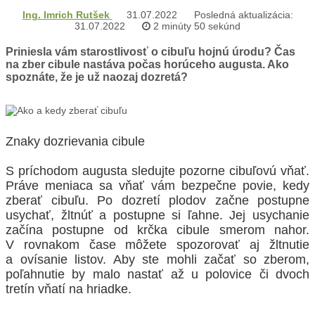
Ing. Imrich Rutšek
31.07.2022
Posledná aktualizácia:
31.07.2022
2 minúty 50 sekúnd
Priniesla vám starostlivosť o cibuľu hojnú úrodu? Čas
na zber cibule nastáva počas horúceho augusta. Ako
spoznáte, že je už naozaj dozretá?
Znaky dozrievania cibule
S príchodom augusta sledujte pozorne cibuľovú vňať.
Práve meniaca sa vňať vám bezpečne povie, kedy
zberať cibuľu. Po dozretí plodov začne postupne
usychať, žltnúť a postupne si ľahne. Jej usychanie
začína postupne od krčka cibule smerom nahor.
V rovnakom čase môžete spozorovať aj žltnutie
a ovísanie listov. Aby ste mohli začať so zberom,
poľahnutie by malo nastať až u polovice či dvoch
tretín vňatí na hriadke.