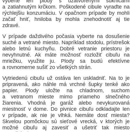
vyberte len plody s uzatvorenými suknicami
a zatiahnutým krčkom. Poškodené cibule vyraďte na
rýchlejšiu konzumáciu. V opačnom prípade by mohli
začať hniť, hniloba by mohla znehodnotiť aj tie
zdravé.
V prípade daždivého počasia vyberte na dosušenie
suché a vetrané miesto. Napríklad stodolu, prístrešok
alebo letnú kuchyňu. Dobré vetranie priestoru je
nevyhnutné. Ak máte možnosť rozložiť cibuľu na
mriežku, využite ju. Plody sa budú efektívne
a rovnomerne sušiť zo všetkých strán.
Vytriedenú cibuľu už ostáva len uskladniť. Na to je
pripravená, ako náhle má vrchné šupky tenké ako
papier. Plody uložte na chladnom, suchom
a vetranom mieste mimo priameho slnečného
žiarenia. Vhodná je garáž alebo nevykurovaná
miestnosť v dome. Do pivnice cibuľu odkladajte len
v prípade, ak nie je vlhká. Nemáte dosť miesta?
Skvelou pomôckou sú sieťové vrecká, v ktorých je
možné cibuľu aj zavesiť a ušetriť tak miesto