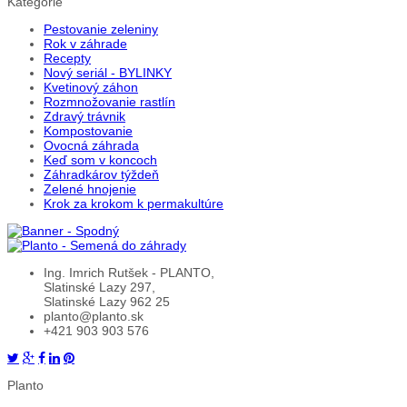
Kategórie
Pestovanie zeleniny
Rok v záhrade
Recepty
Nový seriál - BYLINKY
Kvetinový záhon
Rozmnožovanie rastlín
Zdravý trávnik
Kompostovanie
Ovocná záhrada
Keď som v koncoch
Záhradkárov týždeň
Zelené hnojenie
Krok za krokom k permakultúre
Ing. Imrich Rutšek - PLANTO,
Slatinské Lazy 297,
Slatinské Lazy 962 25
planto@planto.sk
+421 903 903 576
Planto