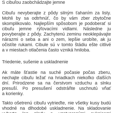
S cibuľou zaobchádzajte jemne
Cibuľu nevyberajte z pôdy silným ťahaním za listy.
Mohli by sa odtrhnúť, čo by vám zber zbytočne
skomplikovalo. Najlepším spôsobom je podoberať si
cibuľu jemne rýľovacími vidlami. Následne ju
povyberajte z pôdy. Zachytenú zeminu neoklepávajte
nárazmi o seba a ani o zem, lepšie urobíte, ak ju
očistíte rukami. Cibule sú v tomto štádiu ešte citlivé
a v miestach otlačenia často vzniká hniloba.
Triedenie, sušenie a uskladnenie
Ak máte šťastie na suché počasie počas zberu,
nechajte cibuľu ležať na hriadkach niekoľko ďalších
dní. Prirodzene sa na čerstvom vzduchu a slnku
presuší. Po presušení odstráňte uschnutú vňať
a korienky.
Takto ošetrenú cibuľu vytrieďte, nie všetky kusy budú
vhodné na dlhodobé uskladnenie. Na skladovanie