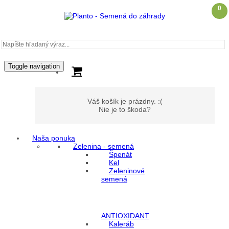
0
Toggle navigation
Váš košík je prázdny. :(
Nie je to škoda?
Naša ponuka
Zelenina - semená
Môj účet
Špenát
Kel
Zeleninové
Prihlásenie
semená
Registrácia
ANTIOXIDANT
Kaleráb