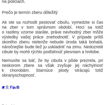
na policiach.
Prečo je termín zberu dôležitý
Ak ste sa rozhodli pestovať cibuľu, vymedzte si čas
na zber v tom správnom období. Hoci sa totiž
o rastliny vzorne staráte, práve nevhodný zber môže
výsledky vašej práce znehodnotiť. V prípade príliš
skorého zberu nielenže nebude úroda taká bohatá,
náročnejšie bude tiež ju uskladniť na zimu. Nedozreté
cibule by mohli rýchlo podľahnúť plesniam a hnilobe.
Nemusíte sa báť, že by cibuľa v pôde prezrela, pri
neskorom zbere sa však zvyšuje jej náchylnosť
k chorobám. Starnúce plody strácajú totiž
obranyschopnosť.