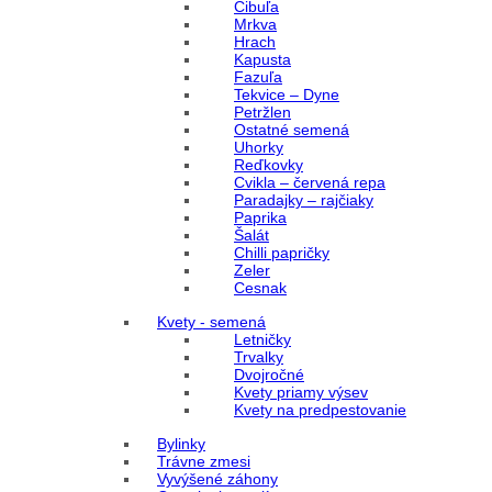
Cibuľa
Mrkva
Hrach
Kapusta
Fazuľa
Tekvice – Dyne
Petržlen
Ostatné semená
Uhorky
Reďkovky
Cvikla – červená repa
Paradajky – rajčiaky
Paprika
Šalát
Chilli papričky
Zeler
Cesnak
Kvety - semená
Letničky
Trvalky
Dvojročné
Kvety priamy výsev
Kvety na predpestovanie
Bylinky
Trávne zmesi
Vyvýšené záhony