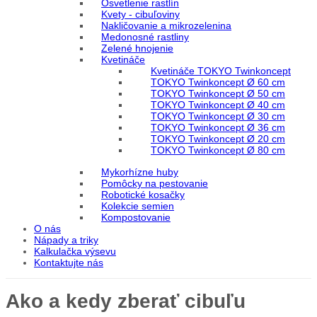
Osvetlenie rastlín
Kvety - cibuľoviny
Nakličovanie a mikrozelenina
Medonosné rastliny
Zelené hnojenie
Kvetináče
Kvetináče TOKYO Twinkoncept
TOKYO Twinkoncept Ø 60 cm
TOKYO Twinkoncept Ø 50 cm
TOKYO Twinkoncept Ø 40 cm
TOKYO Twinkoncept Ø 30 cm
TOKYO Twinkoncept Ø 36 cm
TOKYO Twinkoncept Ø 20 cm
TOKYO Twinkoncept Ø 80 cm
Mykorhízne huby
Pomôcky na pestovanie
Robotické kosačky
Kolekcie semien
Kompostovanie
O nás
Nápady a triky
Kalkulačka výsevu
Kontaktujte nás
Ako a kedy zberať cibuľu