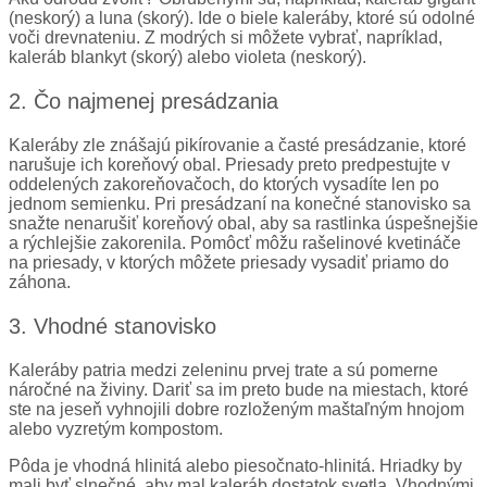
(neskorý) a luna (skorý). Ide o biele kaleráby, ktoré sú odolné
voči drevnateniu. Z modrých si môžete vybrať, napríklad,
kaleráb blankyt (skorý) alebo violeta (neskorý).
2. Čo najmenej presádzania
Kaleráby zle znášajú pikírovanie a časté presádzanie, ktoré
narušuje ich koreňový obal. Priesady preto predpestujte v
oddelených zakoreňovačoch, do ktorých vysadíte len po
jednom semienku. Pri presádzaní na konečné stanovisko sa
snažte nenarušiť koreňový obal, aby sa rastlinka úspešnejšie
a rýchlejšie zakorenila. Pomôcť môžu rašelinové kvetináče
na priesady, v ktorých môžete priesady vysadiť priamo do
záhona.
3. Vhodné stanovisko
Kaleráby patria medzi zeleninu prvej trate a sú pomerne
náročné na živiny. Dariť sa im preto bude na miestach, ktoré
ste na jeseň vyhnojili dobre rozloženým maštaľným hnojom
alebo vyzretým kompostom.
Pôda je vhodná hlinitá alebo piesočnato-hlinitá. Hriadky by
mali byť slnečné, aby mal kaleráb dostatok svetla. Vhodnými