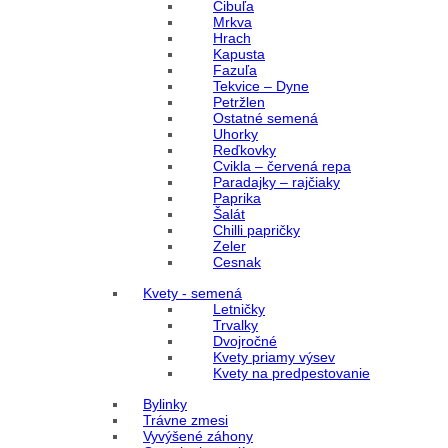
Cibuľa
Mrkva
Hrach
Kapusta
Fazuľa
Tekvice – Dyne
Petržlen
Ostatné semená
Uhorky
Reďkovky
Cvikla – červená repa
Paradajky – rajčiaky
Paprika
Šalát
Chilli papričky
Zeler
Cesnak
Kvety - semená
Letničky
Trvalky
Dvojročné
Kvety priamy výsev
Kvety na predpestovanie
Bylinky
Trávne zmesi
Vyvýšené záhony