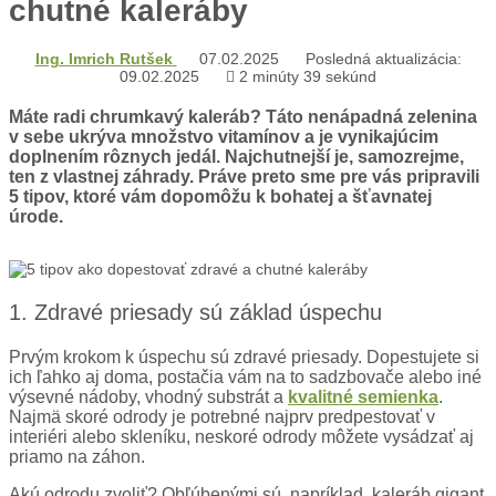
chutné kaleráby
Ing. Imrich Rutšek
07.02.2025
Posledná aktualizácia:
09.02.2025
2 minúty 39 sekúnd
Máte radi chrumkavý kaleráb? Táto nenápadná zelenina
v sebe ukrýva množstvo vitamínov a je vynikajúcim
doplnením rôznych jedál. Najchutnejší je, samozrejme,
ten z vlastnej záhrady. Práve preto sme pre vás pripravili
5 tipov, ktoré vám dopomôžu k bohatej a šťavnatej
úrode.
1. Zdravé priesady sú základ úspechu
Prvým krokom k úspechu sú zdravé priesady. Dopestujete si
ich ľahko aj doma, postačia vám na to sadzbovače alebo iné
výsevné nádoby, vhodný substrát a
kvalitné semienka
.
Najmä skoré odrody je potrebné najprv predpestovať v
interiéri alebo skleníku, neskoré odrody môžete vysádzať aj
priamo na záhon.
Akú odrodu zvoliť? Obľúbenými sú, napríklad, kaleráb gigant