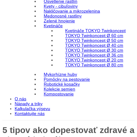
Osvetlenie rastlín
Kvety - cibuľoviny
Nakličovanie a mikrozelenina
Medonosné rastliny
Zelené hnojenie
Kvetináče
Kvetináče TOKYO Twinkoncept
TOKYO Twinkoncept Ø 60 cm
TOKYO Twinkoncept Ø 50 cm
TOKYO Twinkoncept Ø 40 cm
TOKYO Twinkoncept Ø 30 cm
TOKYO Twinkoncept Ø 36 cm
TOKYO Twinkoncept Ø 20 cm
TOKYO Twinkoncept Ø 80 cm
Mykorhízne huby
Pomôcky na pestovanie
Robotické kosačky
Kolekcie semien
Kompostovanie
O nás
Nápady a triky
Kalkulačka výsevu
Kontaktujte nás
5 tipov ako dopestovať zdravé a