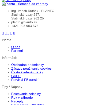
Ing. Imrich Rutšek - PLANTO,
Slatinské Lazy 297,
Slatinské Lazy 962 25
planto@planto.sk
+421 903 903 576
Planto
O nás
Partneri
Informácie
Obchodné podmienky
Zásady používania cookies
Často kladené otázky
GDPR
Pravidlá FB súťaží
Tipy / Nápady
Pestovanie zeleniny
Rok v záhrade
Recepty
Nový seriál - BYLINKY