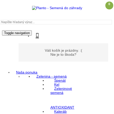
0
Toggle navigation
Váš košík je prázdny. :(
Nie je to škoda?
Naša ponuka
Môj účet
Zelenina - semená
Špenát
Kel
Zeleninové
Prihlásenie
semená
Registrácia
ANTIOXIDANT
Kaleráb