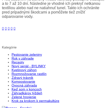
a to 7 až 10 dní. Následne je vhodné ich prekryť netkanou
textíliou alebo nad ne natiahnuť tunel. Takto ich ochránite
pred prípadnými škodcami a pomôžete tiež znížiť
odparovanie vody.
Kategórie
Pestovanie zeleniny
Rok v záhrade
Recepty
Nový seriál - BYLINKY
Kvetinový záhon
Rozmnožovanie rastlín
Zdravý trávnik
Kompostovanie
Ovocná záhrada
Keď som v koncoch
Záhradkárov týždeň
Zelené hnojenie
Krok za krokom k permakultúre