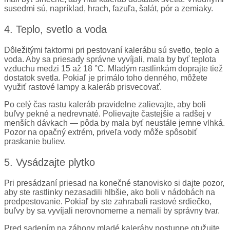
susedmi sú, napríklad, hrach, fazuľa, šalát, pór a zemiaky.
4. Teplo, svetlo a voda
Dôležitými faktormi pri pestovaní kalerábu sú svetlo, teplo a
voda. Aby sa priesady správne vyvíjali, mala by byť teplota
vzduchu medzi 15 až 18 °C. Mladým rastlinkám doprajte tiež
dostatok svetla. Pokiaľ je primálo toho denného, môžete
využiť rastové lampy a kaleráb prisvecovať.
Po celý čas rastu kaleráb pravidelne zalievajte, aby boli
buľvy pekné a nedrevnaté. Polievajte častejšie a radšej v
menších dávkach — pôda by mala byť neustále jemne vlhká.
Pozor na opačný extrém, priveľa vody môže spôsobiť
praskanie buliev.
5. Vysádzajte plytko
Pri presádzaní priesad na konečné stanovisko si dajte pozor,
aby ste rastlinky nezasadili hlbšie, ako boli v nádobách na
predpestovanie. Pokiaľ by ste zahrabali rastové srdiečko,
buľvy by sa vyvíjali nerovnomerne a nemali by správny tvar.
Pred sadením na záhony mladé kaleráby postupne otužujte,