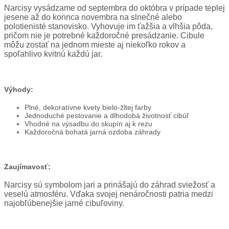
Narcisy vysádzame od septembra do októbra v prípade teplej
jesene až do konnca novembra na slnečné alebo
polotienisté stanovisko. Vyhovuje im ťažšia a vlhšia pôda,
pričom nie je potrebné každoročné presádzanie. Cibule
môžu zostať na jednom mieste aj niekoľko rokov a
spoľahlivo kvitnú každú jar.
Výhody:
Plné, dekoratívne kvety bielo-žltej farby
Jednoduché pestovanie a dlhodobá životnosť cibúľ
Vhodné na výsadbu do skupín aj k rezu
Každoročná bohatá jarná ozdoba záhrady
Zaujímavosť:
Narcisy sú symbolom jari a prinášajú do záhrad sviežosť a
veselú atmosféru. Vďaka svojej nenáročnosti patria medzi
najobľúbenejšie jarné cibuľoviny.