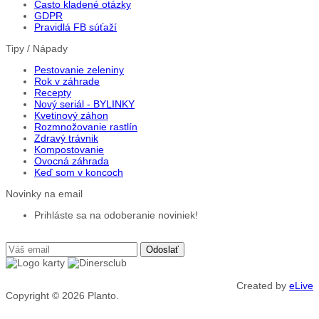
Často kladené otázky
GDPR
Pravidlá FB súťaží
Tipy / Nápady
Pestovanie zeleniny
Rok v záhrade
Recepty
Nový seriál - BYLINKY
Kvetinový záhon
Rozmnožovanie rastlín
Zdravý trávnik
Kompostovanie
Ovocná záhrada
Keď som v koncoch
Novinky na email
Prihláste sa na odoberanie noviniek!
Created by
eLive
Copyright © 2026
Planto.