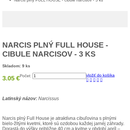
Narcis plný FULL HOUSE - cibule narcisov - 3 ks
NARCIS PLNÝ FULL HOUSE -
CIBULE NARCISOV - 3 KS
Skladom: 9 ks
vložiť do košíka
Počet:
3.05 €
Latinský názov:
Narcissus
Narcis plný Full House je atraktívna cibuľovina s plnými
bielo-žltými kvetmi, ktoré sú ozdobou každej jarnéj záhrady.
Dorastá do výšky približne 40 cm a kvitne v období apríl –