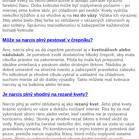
bohaté kvety sú veľmi dekoratívne a dodajú záhrade výraznú
farebnú žiaru. Doba kvitnutia môže byť ovplyvnená počasím – pri
miernej zime kvitne skôr, pri chladnom jari neskôr. Kvety vydržia
niekoľko týždňov a sú vhodné aj na
rez do vázy
. Vďaka ich výraznej
žltej alebo bielo-žltej farbe sú obľúbené v okrasných záhonoch aj
ako solitéry. Správnou starostlivosťou si zabezpečíte každoročné
bohaté kvitnutie.
Môže sa narcis plný pestovať v črepníku?
Áno, narcis plný sa dá úspešne pestovať aj v
kvetináčoch alebo
nádobách
. Je potrebné zvoliť dostatočne hlboký črepník, aby mala
cibuľka priestor na zakorenenie. Pôda by mala byť priepustná,
ideálne zmiešaná s pieskom alebo drobným štrkom. Nádobu je
dobré umiestniť na slnečné miesto a zabezpečiť pravidelnú zálievku.
Po odkvitnutí je vhodné cibule vybrať a uskladniť na chladnom,
suchom mieste až do ďalšej výsadby. Takto môžete mať kvitnúce
narcisy aj na balkóne alebo terase.
Je narcis plný vhodný na rezané kvety?
Narcis plný je veľmi obľúbený aj ako
rezaný kvet
. Jeho plné kvety
krásne vyniknú vo váze a dokážu rozžiariť interiér. Rez by sa mal
vykonávať skoro ráno alebo večer, keď rastlina nie je vystavená
horúcemu slnku. Stonky je vhodné rezať šikmo a ihneď vložiť do
vody. Kvety vydržia čerstvé niekoľko dní, najmä ak sa voda vo váze
pravidelne vymieňa. Pri kombinovaní s inými kvetmi je potrebné dať
pozor, pretože narcis vypúšťa šťavy, ktoré môžu ovplyvniť ostatné
kvety. Preto sa odporúča nechať ich pár hodín postáť vo vode