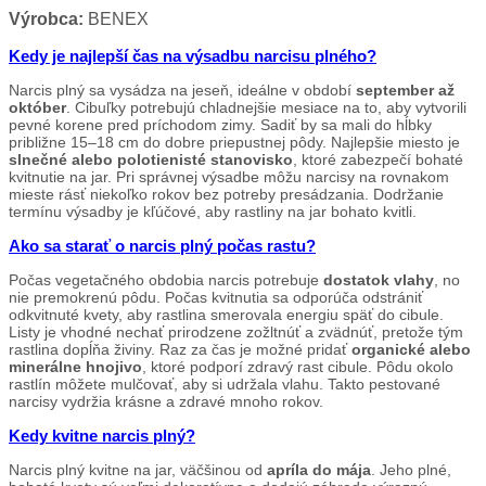
Výrobca:
BENEX
Kedy je najlepší čas na výsadbu narcisu plného?
Narcis plný sa vysádza na jeseň, ideálne v období
september až
október
. Cibuľky potrebujú chladnejšie mesiace na to, aby vytvorili
pevné korene pred príchodom zimy. Sadiť by sa mali do hĺbky
približne 15–18 cm do dobre priepustnej pôdy. Najlepšie miesto je
slnečné alebo polotienisté stanovisko
, ktoré zabezpečí bohaté
kvitnutie na jar. Pri správnej výsadbe môžu narcisy na rovnakom
mieste rásť niekoľko rokov bez potreby presádzania. Dodržanie
termínu výsadby je kľúčové, aby rastliny na jar bohato kvitli.
Ako sa starať o narcis plný počas rastu?
Počas vegetačného obdobia narcis potrebuje
dostatok vlahy
, no
nie premokrenú pôdu. Počas kvitnutia sa odporúča odstrániť
odkvitnuté kvety, aby rastlina smerovala energiu späť do cibule.
Listy je vhodné nechať prirodzene zožltnúť a zvädnúť, pretože tým
rastlina dopĺňa živiny. Raz za čas je možné pridať
organické alebo
minerálne hnojivo
, ktoré podporí zdravý rast cibule. Pôdu okolo
rastlín môžete mulčovať, aby si udržala vlahu. Takto pestované
narcisy vydržia krásne a zdravé mnoho rokov.
Kedy kvitne narcis plný?
Narcis plný kvitne na jar, väčšinou od
apríla do mája
. Jeho plné,