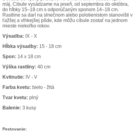
máj. Cibule vysádzame na jeseň, od septembra do októbra,
do hĺbky 15–18 cm s odporúčaným sponom 14–18 cm.
Rastline sa darí na slnečnom alebo polotienistom stanovišti v
ťažšej a vlhkejšej pôde, kde môžu cibule zostať na jednom
mieste niekoľko rokov.
Výsadba:
IX - X
Hĺbka výsadby:
15 - 18 cm
Spon:
14 x 18 cm
Výška rastliny:
40 cm
Kvitnutie:
IV - V
Farba kvetu:
bielo - žltá
Tvar kvetu:
plný
Balenie:
3 kusy
Pestovanie: