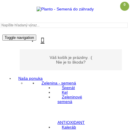
0
Toggle navigation
Váš košík je prázdny. :(
Nie je to škoda?
Naša ponuka
Zelenina - semená
Môj účet
Špenát
Kel
Zeleninové
Prihlásenie
semená
Registrácia
ANTIOXIDANT
Kaleráb