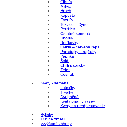
Cibuľa
Mrkva
Hrach
Kapusta
Fazuľa
Tekvice – Dyne
Petržlen
Ostatné semená
Uhorky
Reďkovky
Cvikla – červená repa
Paradajky – rajčiaky
Paprika
Šalát
Chilli papričky
Zeler
Cesnak
Kvety - semená
Letničky
Trvalky
Dvojročné
Kvety priamy výsev
Kvety na predpestovanie
Bylinky
Trávne zmesi
Vyvýšené záhony