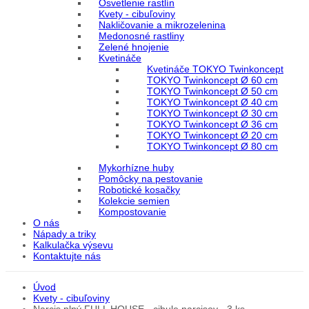
Osvetlenie rastlín
Kvety - cibuľoviny
Nakličovanie a mikrozelenina
Medonosné rastliny
Zelené hnojenie
Kvetináče
Kvetináče TOKYO Twinkoncept
TOKYO Twinkoncept Ø 60 cm
TOKYO Twinkoncept Ø 50 cm
TOKYO Twinkoncept Ø 40 cm
TOKYO Twinkoncept Ø 30 cm
TOKYO Twinkoncept Ø 36 cm
TOKYO Twinkoncept Ø 20 cm
TOKYO Twinkoncept Ø 80 cm
Mykorhízne huby
Pomôcky na pestovanie
Robotické kosačky
Kolekcie semien
Kompostovanie
O nás
Nápady a triky
Kalkulačka výsevu
Kontaktujte nás
Úvod
Kvety - cibuľoviny