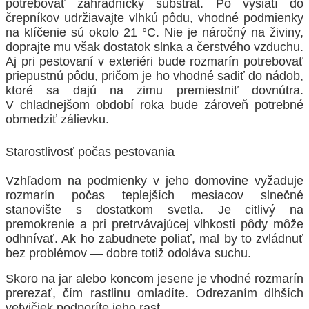
potrebovať záhradnícky substrát. Po vysiatí do
črepníkov udržiavajte vlhkú pôdu, vhodné podmienky
na klíčenie sú okolo 21 °C. Nie je náročný na živiny,
doprajte mu však dostatok slnka a čerstvého vzduchu.
Aj pri pestovaní v exteriéri bude rozmarín potrebovať
priepustnú pôdu, pričom je ho vhodné sadiť do nádob,
ktoré sa dajú na zimu premiestniť dovnútra.
V chladnejšom období roka bude zároveň potrebné
obmedziť zálievku.
Starostlivosť počas pestovania
Vzhľadom na podmienky v jeho domovine vyžaduje
rozmarín počas teplejších mesiacov slnečné
stanovište s dostatkom svetla. Je citlivý na
premokrenie a pri pretrvávajúcej vlhkosti pôdy môže
odhnívať. Ak ho zabudnete poliať, mal by to zvládnuť
bez problémov — dobre totiž odoláva suchu.
Skoro na jar alebo koncom jesene je vhodné rozmarín
prerezať, čím rastlinu omladíte. Odrezaním dlhších
vetvičiek podporíte jeho rast.