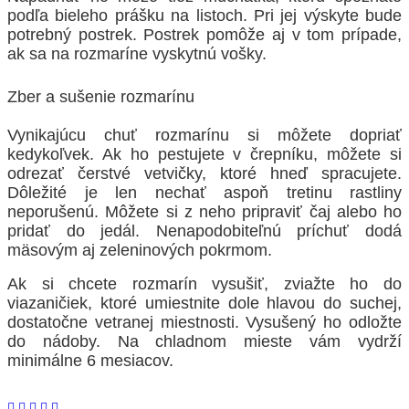
podľa bieleho prášku na listoch. Pri jej výskyte bude
potrebný postrek. Postrek pomôže aj v tom prípade,
ak sa na rozmaríne vyskytnú vošky.
Zber a sušenie rozmarínu
Vynikajúcu chuť rozmarínu si môžete dopriať
kedykoľvek. Ak ho pestujete v črepníku, môžete si
odrezať čerstvé vetvičky, ktoré hneď spracujete.
Dôležité je len nechať aspoň tretinu rastliny
neporušenú. Môžete si z neho pripraviť čaj alebo ho
pridať do jedál. Nenapodobiteľnú príchuť dodá
mäsovým aj zeleninových pokrmom.
Ak si chcete rozmarín vysušiť, zviažte ho do
viazaničiek, ktoré umiestnite dole hlavou do suchej,
dostatočne vetranej miestnosti. Vysušený ho odložte
do nádoby. Na chladnom mieste vám vydrží
minimálne 6 mesiacov.