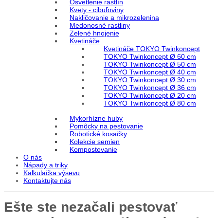
Osvetlenie rastlín
Kvety - cibuľoviny
Nakličovanie a mikrozelenina
Medonosné rastliny
Zelené hnojenie
Kvetináče
Kvetináče TOKYO Twinkoncept
TOKYO Twinkoncept Ø 60 cm
TOKYO Twinkoncept Ø 50 cm
TOKYO Twinkoncept Ø 40 cm
TOKYO Twinkoncept Ø 30 cm
TOKYO Twinkoncept Ø 36 cm
TOKYO Twinkoncept Ø 20 cm
TOKYO Twinkoncept Ø 80 cm
Mykorhízne huby
Pomôcky na pestovanie
Robotické kosačky
Kolekcie semien
Kompostovanie
O nás
Nápady a triky
Kalkulačka výsevu
Kontaktujte nás
Ešte ste nezačali pestovať