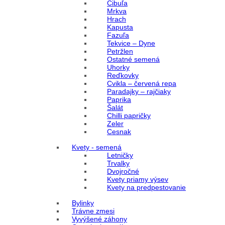
Cibuľa
Mrkva
Hrach
Kapusta
Fazuľa
Tekvice – Dyne
Petržlen
Ostatné semená
Uhorky
Reďkovky
Cvikla – červená repa
Paradajky – rajčiaky
Paprika
Šalát
Chilli papričky
Zeler
Cesnak
Kvety - semená
Letničky
Trvalky
Dvojročné
Kvety priamy výsev
Kvety na predpestovanie
Bylinky
Trávne zmesi
Vyvýšené záhony