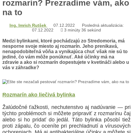
rozmarín? Prezradíme vám, ako
na to
Ing. Imrich Rutšek
07.12.2022
Posledná aktualizácia:
07.12.2022
3 minúty 36 sekúnd
Medzi bylinkami, ktoré pochádzajú zo Stredomoria, má
nesporne svoje miesto aj rozmarín. Jeho prenikavá,
nenapodobiteľná vôňa a vynikajúca chuť však nie sú to
jediné, čo vám môže ponúknuť. Aké účinky má na
zdravie a ako si rozmarín dopestujete v kvetináči alebo u
vás v záhradke?
Rozmarín ako liečivá bylinka
Žalúdočné ťažkosti, nechutenstvo aj nadúvanie — pri
týchto problémoch si môžete pripraviť z rozmarínu čaj
alebo si ho pridať do jedál. Táto bylinka pôsobí tiež
proti zápalu, čo oceníte pri prechladnutí a vírusových
ochoreniach. Má aj antibakteriálne účinky a môžete si