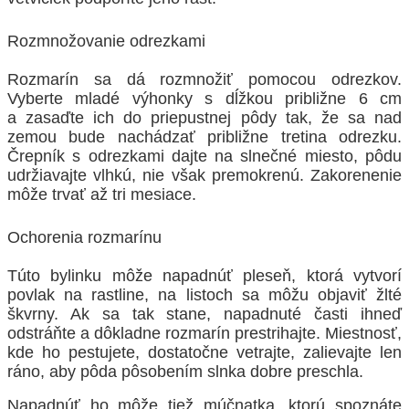
Rozmnožovanie odrezkami
Rozmarín sa dá rozmnožiť pomocou odrezkov.
Vyberte mladé výhonky s dĺžkou približne 6 cm
a zasaďte ich do priepustnej pôdy tak, že sa nad
zemou bude nachádzať približne tretina odrezku.
Črepník s odrezkami dajte na slnečné miesto, pôdu
udržiavajte vlhkú, nie však premokrenú. Zakorenenie
môže trvať až tri mesiace.
Ochorenia rozmarínu
Túto bylinku môže napadnúť pleseň, ktorá vytvorí
povlak na rastline, na listoch sa môžu objaviť žlté
škvrny. Ak sa tak stane, napadnuté časti ihneď
odstráňte a dôkladne rozmarín prestrihajte. Miestnosť,
kde ho pestujete, dostatočne vetrajte, zalievajte len
ráno, aby pôda pôsobením slnka dobre preschla.
Napadnúť ho môže tiež múčnatka, ktorú spoznáte