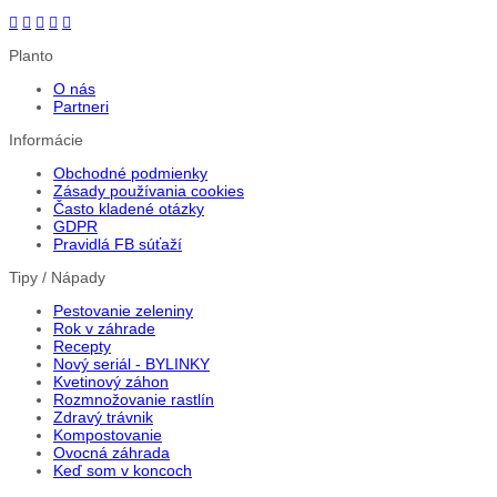
Planto
O nás
Partneri
Informácie
Obchodné podmienky
Zásady používania cookies
Často kladené otázky
GDPR
Pravidlá FB súťaží
Tipy / Nápady
Pestovanie zeleniny
Rok v záhrade
Recepty
Nový seriál - BYLINKY
Kvetinový záhon
Rozmnožovanie rastlín
Zdravý trávnik
Kompostovanie
Ovocná záhrada
Keď som v koncoch