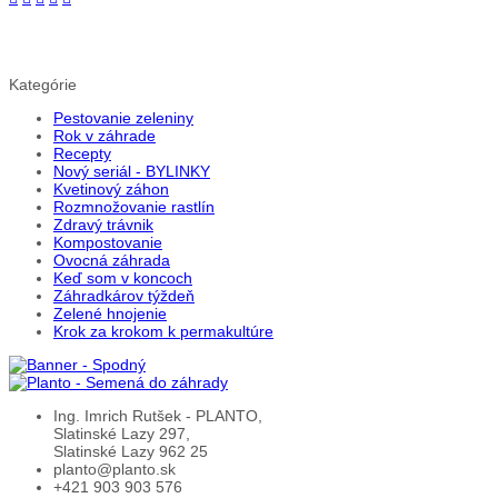
Kategórie
Pestovanie zeleniny
Rok v záhrade
Recepty
Nový seriál - BYLINKY
Kvetinový záhon
Rozmnožovanie rastlín
Zdravý trávnik
Kompostovanie
Ovocná záhrada
Keď som v koncoch
Záhradkárov týždeň
Zelené hnojenie
Krok za krokom k permakultúre
Ing. Imrich Rutšek - PLANTO,
Slatinské Lazy 297,
Slatinské Lazy 962 25
planto@planto.sk
+421 903 903 576