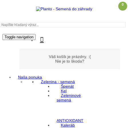
0
Toggle navigation
Váš košík je prázdny. :(
Nie je to škoda?
Naša ponuka
Zelenina - semená
Môj účet
Špenát
Kel
Zeleninové
Prihlásenie
semená
Registrácia
ANTIOXIDANT
Kaleráb