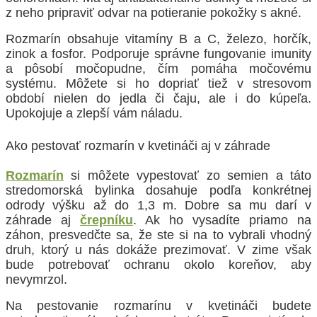
z neho pripraviť odvar na potieranie pokožky s akné.
Rozmarín obsahuje vitamíny B a C, železo, horčík,
zinok a fosfor. Podporuje správne fungovanie imunity
a pôsobí močopudne, čím pomáha močovému
systému. Môžete si ho dopriať tiež v stresovom
období nielen do jedla či čaju, ale i do kúpeľa.
Upokojuje a zlepší vám náladu.
Ako pestovať rozmarín v kvetináči aj v záhrade
Rozmarín
si môžete vypestovať zo semien a táto
stredomorská bylinka dosahuje podľa konkrétnej
odrody výšku až do 1,3 m. Dobre sa mu darí v
záhrade aj
črepníku
. Ak ho vysadíte priamo na
záhon, presvedčte sa, že ste si na to vybrali vhodný
druh, ktorý u nás dokáže prezimovať. V zime však
bude potrebovať ochranu okolo koreňov, aby
nevymrzol.
Na pestovanie rozmarínu v kvetináči budete