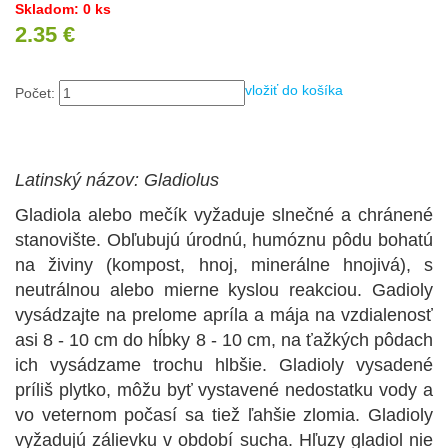
Skladom: 0 ks
2.35 €
vložiť do košíka
Počet:
Latinský názov: Gladiolus
Gladiola alebo mečík vyžaduje slnečné a chránené
stanovište. Obľubujú úrodnú, humóznu pôdu bohatú
na živiny (kompost, hnoj, minerálne hnojivá), s
neutrálnou alebo mierne kyslou reakciou. Gadioly
vysádzajte na prelome apríla a mája na vzdialenosť
asi 8 - 10 cm do hĺbky 8 - 10 cm, na ťažkých pôdach
ich vysádzame trochu hlbšie. Gladioly vysadené
príliš plytko, môžu byť vystavené nedostatku vody a
vo veternom počasí sa tiež ľahšie zlomia. Gladioly
vyžadujú zálievku v období sucha. Hľuzy gladiol nie