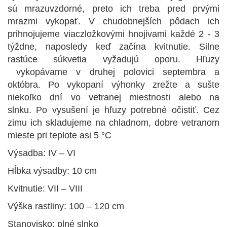
sú mrazuvzdorné, preto ich treba pred prvými
mrazmi vykopať. V chudobnejších pôdach ich
prihnojujeme viaczložkovými hnojivami každé 2 - 3
týždne, naposledy keď začína kvitnutie. Silne
rastúce súkvetia vyžadujú oporu. Hľuzy
vykopávame v druhej polovici septembra a
októbra. Po vykopaní výhonky zrežte a sušte
niekoľko dní vo vetranej miestnosti alebo na
slnku. Po vysušení je hľuzy potrebné očistiť. Cez
zimu ich skladujeme na chladnom, dobre vetranom
mieste pri teplote asi 5 °C
Výsadba: IV – VI
Hĺbka výsadby: 10 cm
Kvitnutie: VII – VIII
Výška rastliny: 100 – 120 cm
Stanovisko: plné slnko