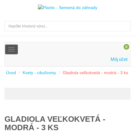
0
Toggle
navigation
Môj účet
Úvod
Kvety - cibuľoviny
Gladiola veľkokvetá - modrá - 3 ks
GLADIOLA VEĽKOKVETÁ -
MODRÁ - 3 KS