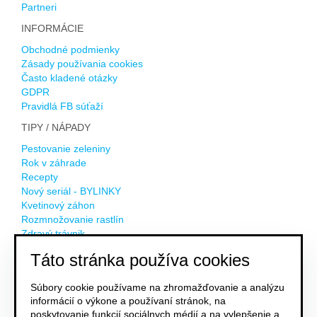
Partneri
INFORMÁCIE
Obchodné podmienky
Zásady používania cookies
Často kladené otázky
GDPR
Pravidlá FB súťaží
TIPY / NÁPADY
Pestovanie zeleniny
Rok v záhrade
Recepty
Nový seriál - BYLINKY
Kvetinový záhon
Rozmnožovanie rastlín
Zdravý trávnik
Kompostovanie
Táto stránka používa cookies
Ovocná záhrada
Keď som v koncoch
Súbory cookie používame na zhromažďovanie a analýzu
NOVINKY NA EMAIL
informácií o výkone a používaní stránok, na
poskytovanie funkcií sociálnych médií a na vylepšenie a